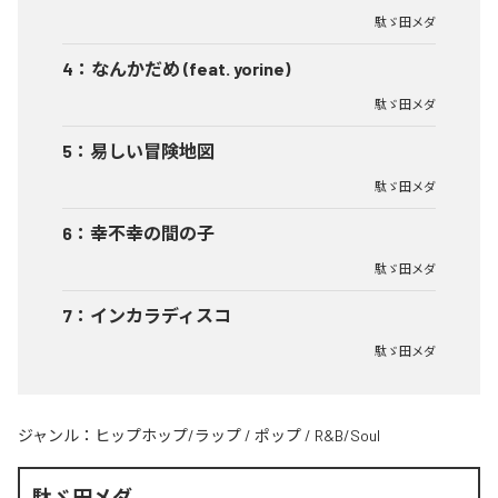
駄ゞ田メダ
4
：
なんかだめ (feat. yorine)
駄ゞ田メダ
5
：
易しい冒険地図
駄ゞ田メダ
6
：
幸不幸の間の子
駄ゞ田メダ
7
：
インカラディスコ
駄ゞ田メダ
ジャンル：
ヒップホップ/ラップ
/
ポップ
/
R&B/Soul
駄ゞ田メダ