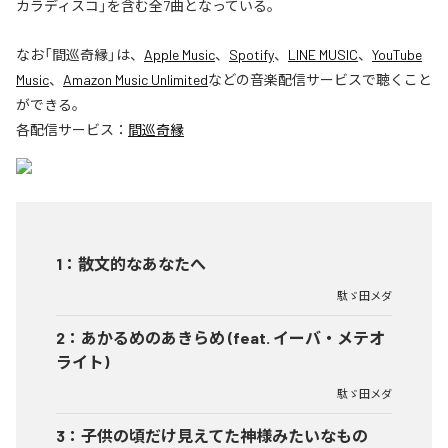
カラディスコ」を含む全7曲となっている。
なお「
間巡奇縁
」は、
Apple Music
、
Spotify
、
LINE MUSIC
、
YouTube
Music
、
Amazon Music Unlimited
などの音楽配信サービスで聴くこと
ができる。
各配信サービス：
間巡奇縁
1
：
散文的なあなたへ
駄ゞ田メダ
2
：
あかるめのあきらめ (feat. イーバ・メテオ
ライト)
駄ゞ田メダ
3
：
子供の頃だけ見えてた神様みたいなもの