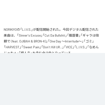
NORIKIYOの「L.I.V.S.」が配信開始された。今回デジタル配信された
楽曲は、「Sinner's Excuse」「Cut Da Bullshit」「履歴書」「ギャラは倍
額で (feat. OJIBAH & BRON-K)」「One Day ～Interrlude～」「ゴミ」
「HARVEST」「Sweet Pain」「Don't Kill UR...」「VICE」「L.I.V.S.」「なめん
じゃねぇ」「続人生」を含む全13曲となっている。
自身が難病に罹患し、自分のこれまでの人生と未来を改めて考え直したタイ
ミングに「Life Is Very Short」をテーマに制作されたアルバム。タイトルの
「L.I.V.S.」はLife Is Very Shortの頭文字を取ったものである。今作は本来、
NORIKIYOが収監中にリリースされる予定だった作品であり、予定より早く出
所が叶った為、お蔵入りになりそうだったが聴きたいと言うファンの声に応
える形でリリースが決定したキャリア12枚目のアルバムとなってる。
なお「
L.I.V.S.
」は、
Apple Music
、
Spotify
、
LINE MUSIC
、
YouTube