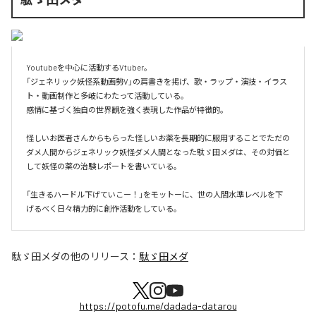
Youtubeを中心に活動するVtuber。

「ジェネリック妖怪系動画勢V」の肩書きを掲げ、歌・ラップ・演技・イラス
ト・動画制作と多岐にわたって活動している。

感情に基づく独自の世界観を強く表現した作品が特徴的。

怪しいお医者さんからもらった怪しいお薬を長期的に服用することでただの
ダメ人間からジェネリック妖怪ダメ人間となった駄ゞ田メダは、その対価と
して妖怪の薬の治験レポートを書いている。

「生きるハードル下げていこー！」をモットーに、世の人間水準レベルを下
駄ゞ田メダ
の他のリリース：
駄ゞ田メダ
https://potofu.me/dadada-datarou