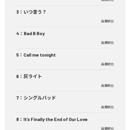
3
：
いつ言う？
高瀬統也
4
：
Bad B Boy
高瀬統也
5
：
Call me tonight
高瀬統也
6
：
灰ライト
高瀬統也
7
：
シングルバッド
高瀬統也
8
：
It’s Finally the End of Our Love
高瀬統也