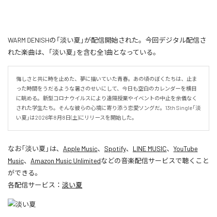
WARM DENISHの「淡い夏」が配信開始された。今回デジタル配信さ
れた楽曲は、「淡い夏」を含む全1曲となっている。
悔しさと共に時を止めた、夢に描いていた青春。あの頃のぼくたちは、止ま
った時間をうだるような暑さのせいにして、今日も空白のカレンダーを横目
に眺める。新型コロナウイルスにより遠隔授業やイベントの中止を余儀なく
された学生たち。そんな彼らの心境に寄り添う恋愛ソングだ。13th Single「淡
い夏」は2026年8月8日(土)にリリースを開始した。
なお「
淡い夏
」は、
Apple Music
、
Spotify
、
LINE MUSIC
、
YouTube
Music
、
Amazon Music Unlimited
などの音楽配信サービスで聴くこと
ができる。
各配信サービス：
淡い夏