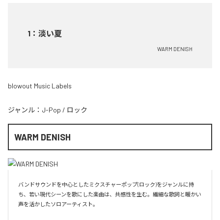
1
：
淡い夏
WARM DENISH
blowout Music Labels
ジャンル：
J-Pop
/
ロック
WARM DENISH
バンドサウンドを中心としたミクスチャーポップ(ロック)をジャンルに持
ち、若い現代シーンを歌にした楽曲は、共感性を生む。繊細な歌詞と暖かい
声を活かしたソロアーティスト。
