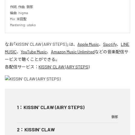
作詞, 作曲: 鎖那

編曲: higma

Mix: 米田聖

Mastering: utako
なお「
KISSIN' CLAW (AIRY STEPS)
」は、
Apple Music
、
Spotify
、
LINE
MUSIC
、
YouTube Music
、
Amazon Music Unlimited
などの音楽配信サ
ービスで聴くことができる。
各配信サービス：
KISSIN' CLAW (AIRY STEPS)
1
：
KISSIN' CLAW (AIRY STEPS)
鎖那
2
：
KISSIN' CLAW