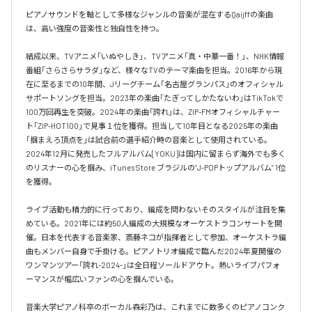
ピアノサウンドを軸として多様なジャンルの音楽が混在するQaijffの楽曲
は、高い強度の音楽性と独自性を持つ。

結成以来、TVアニメ「いぬやしき」、TVアニメ「真・中華一番！」、NHK情報
番組「さらさらサラダ」など、様々なTVのテーマ楽曲を担当。2016年から現
在に至るまでの10年間、Jリーグチーム「名古屋グランパス」のオフィシャル
サポートソングを担当。2023年の楽曲「たぎってしかたないわ」はTikTokで
100万回再生を突破。2024年の楽曲「誇れ」は、ZIP-FMオフィシャルチャー
ト「ZIP-HOT100」で見事１位を獲得。担当して10年目となる2025年の楽曲
「掴まえろ頂点を」は試合前の選手紹介時の音楽として使用されている。

2024年12月に発売したフルアルバム[YOKU]は国内に留まらず海外でも多く
のリスナーの心を掴み、iTunes Store ブラジルの”J-POPトップアルバム” 1位
を獲得。

ライブ活動も精力的に行っており、編成を問わないそのスタイルが注目を集
めている。2021年には約50人編成の大規模なオーケストラコンサートを開
催。日本を代表する音楽家、斎藤ネコが指揮者として参加、オーケストラ編
曲もメンバー自身で手掛ける。ピアノトリオ編成で臨んだ2024年夏開催の
ワンマンツアー「誇れ-2024-」は全日程ソールドアウト。熱いライブパフォ
ーマンスが幅広いファンの心を掴んでいる。

音楽大学ピアノ科卒のボーカル森彩乃は、これまでに数多くのピアノコンク