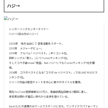
ハジ→
シンガーソングエンターテイナー

ハジ→（読み方はハジー）

2005年　地元 仙台にて 音楽活動をスタート。

2013年　メジャーデビュー。

2015年　アルバム『 ハジベスト。』オリコン４位。

同年シングル『君と。』にてiTunesランキング1位。

そしてコラボ曲 miwa『夜空。feat.ハジ→』でもiTunesランキング1位を獲
得。

2016年　コラボベストとなる『コラボ de ハジベスト。』ではLINE MUSICラ
ンキング1位。

リリース作品は配信チャートを中心に数々のタイトルを獲得。

現在YouTube登録者数は20万人、楽曲総再生回数は2億回に達し、

老若男女問わず幅広い世代から支持を受けている。 

back DJとの連携のみで一人でステージに立ち、ワンマイクでパフォーマン