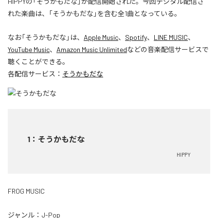
HIPPYの「そうかもだな」が配信開始された。今回デジタル配信さ
れた楽曲は、「そうかもだな」を含む全1曲となっている。
なお「
そうかもだな
」は、
Apple Music
、
Spotify
、
LINE MUSIC
、
YouTube Music
、
Amazon Music Unlimited
などの音楽配信サービスで
聴くことができる。
各配信サービス：
そうかもだな
1
：
そうかもだな
HIPPY
FROG MUSIC
ジャンル：
J-Pop