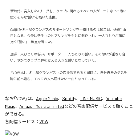
新時代に突入したJリーグを、クラブに関わるすべての人が一つになって戦い
抜く――そんな"誓い"を描いた楽曲。

Qaijffが名古屋グランパスのサポートソングを手掛けるのは10年目、通算11曲
目となる。今作は選手へのヒアリングをもとに制作され、一人ひとりが胸に
抱く「誓い」に焦点を当てた。

選手一人ひとりの誓い。サポーター一人ひとりの誓い。その想いが重なり合
い、やがてクラブ全体を支える大きな誓いとなっていく。

『VOW』は、名古屋グランパスへの応援歌であると同時に、自分自身の信念を
胸に前へ進む、すべての人へ届けたい一曲となっている。
なお「
VOW
」は、
Apple Music
、
Spotify
、
LINE MUSIC
、
YouTube
Music
、
Amazon Music Unlimited
などの音楽配信サービスで聴くこと
ができる。
各配信サービス：
VOW