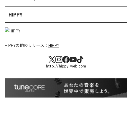
HIPPY
HIPPY
の他のリリース：
HIPPY
http://hippy-web.com