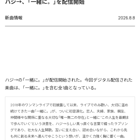
ハジ→、「一緒に。」を配信開始
新曲情報
2026.8.8
ハジ→の「一緒に。」が配信開始された。今回デジタル配信された
楽曲は、「一緒に。」を含む全1曲となっている。
2018年のワンマンライブで初披露して以来、ライブでのみ歌い、大切に温め
続けてきた一曲「一緒に。」が、ついに初音源化。恋人、夫婦、家族、親友、
仲間――様々な関係に重なる大切な「唯一無二の存在」と一緒に “この人生を最期ま
で歩んでいく”という決意を、ハジ→らしい真っ直ぐな言葉で綴ったラブソン
グであり、壮大な人生賛歌。互いに支え合い、認め合いながら、これから先
も共に創る未来へ進んでゆこうという想いが、温かく力強く胸に響く一曲。