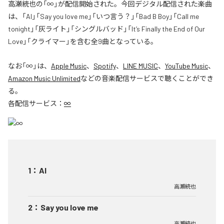
高瀬統也の「∞」が配信開始された。今回デジタル配信された楽曲
は、「AI」「Say you love me」「いつ言う？」「Bad B Boy」「Call me
tonight」「灰ライト」「シングルバッド」「It’s Finally the End of Our
Love」「クライマー」を含む全9曲となっている。
なお「
∞
」は、
Apple Music
、
Spotify
、
LINE MUSIC
、
YouTube Music
、
Amazon Music Unlimited
などの音楽配信サービスで聴くことができ
る。
各配信サービス：
∞
1
：
AI
高瀬統也
2
：
Say you love me
高瀬統也