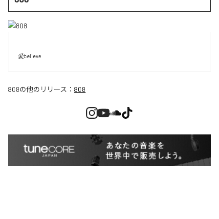
愛believe
808
の他のリリース：
808