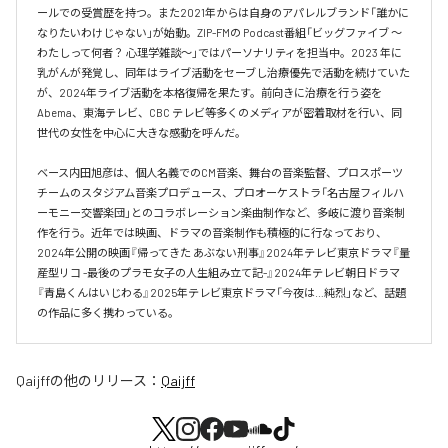
ールでの受賞歴を持つ。また2021年からは自身のアパレルブランド「誰かに
なりたいわけじゃない」が始動。ZIP-FMの Podcast番組「ビッグファイブ 〜
わたしって何者？ 心理学雑談〜」ではパーソナリティを担当中。2023 年に
乳がんが発覚し、同年はライブ活動をセーブし治療優先で活動を続けていた
が、2024年ライブ活動を本格復帰を果たす。前向きに治療を行う姿を
Abema、東海テレビ、CBC テレビ等多くのメディアが密着取材を行い、同
世代の女性を中心に大きな感動を呼んだ。

ベース内田旭彦は、個人名義でのCM音楽、舞台の音楽監督、プロスポーツ
チームのスタジアム音楽プロデュース、プロオーケストラ「名古屋フィルハ
ーモニー交響楽団」とのコラボレーション楽曲制作など、多岐に渡り音楽制
作を行う。近年では映画、ドラマの音楽制作も積極的に行なっており、
2024年公開の映画『帰ってきた あぶない刑事』2024年テレビ東京ドラマ『量
産型リコ -最後のプラモ女子の人生組み立て記-』2024年テレビ朝日ドラマ
『青島くんはいじわる』2025年テレビ東京ドラマ「今夜は…純烈」など、話題
の作品に多く携わっている。
Qaijff
の他のリリース：
Qaijff