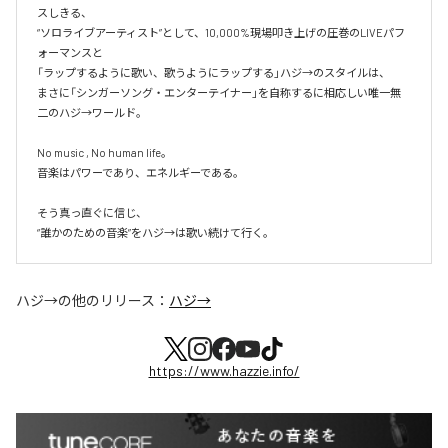
スしきる、

“ソロライブアーティスト”として、10,000%現場叩き上げの圧巻のLIVEパフ
ォーマンスと

「ラップするように歌い、歌うようにラップする」ハジ→のスタイルは、

まさに「シンガーソング・エンターテイナー」を自称するに相応しい唯一無
二のハジ→ワールド。

No music , No human life。

音楽はパワーであり、エネルギーである。

そう真っ直ぐに信じ、

ハジ→
の他のリリース：
ハジ→
https://www.hazzie.info/