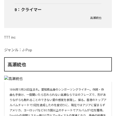
9
：
クライマー
高瀬統也
TTT inc
ジャンル：
J-Pop
高瀬統也
1996年11月26日生まれ。愛知県出身のシンガーソングライター。作詞・作
曲も手掛け、一度聞いたら忘れられない高瀬ならではのフレーズで、形があ
りながらも触れることのできない愛の感覚を表現し、操る。香港のトップア
ルバムチャートで3冠を達成したのを皮切りに、現在ではアジアに留まらず
アメリカ、ヨーロッパなど80カ国以上のチャートでアルバムが1位を獲得。
Spotifyの月間リスナー数100万人アーティストの常連となり、楽曲の総再生