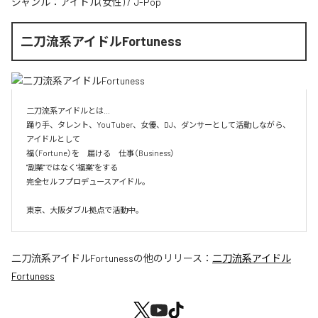
ジャンル：
アイドル(女性)
/
J-Pop
二刀流系アイドルFortuness
二刀流系アイドルとは…

踊り手、タレント、YouTuber、女優、DJ、ダンサーとして活動しながら、
アイドルとして

福（Fortune）を　届ける　仕事（Business）

"副業"ではなく"福業"をする

完全セルフプロデュースアイドル。

東京、大阪ダブル拠点で活動中。
二刀流系アイドルFortuness
の他のリリース：
二刀流系アイドル
Fortuness