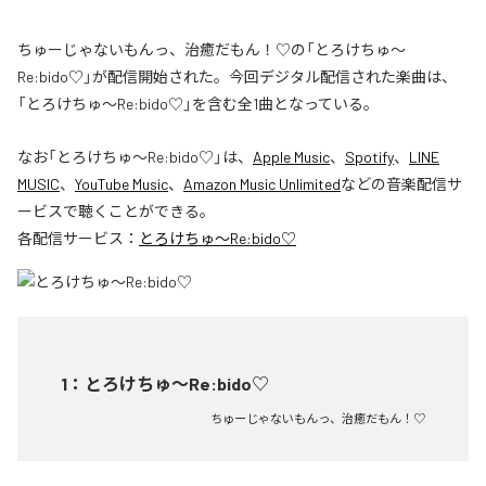
ちゅーじゃないもんっ、治癒だもん！♡の「とろけちゅ〜
Re:bido♡」が配信開始された。今回デジタル配信された楽曲は、
「とろけちゅ〜Re:bido♡」を含む全1曲となっている。
なお「
とろけちゅ〜Re:bido♡
」は、
Apple Music
、
Spotify
、
LINE
MUSIC
、
YouTube Music
、
Amazon Music Unlimited
などの音楽配信サ
ービスで聴くことができる。
各配信サービス：
とろけちゅ〜Re:bido♡
1
：
とろけちゅ〜Re:bido♡
ちゅーじゃないもんっ、治癒だもん！♡