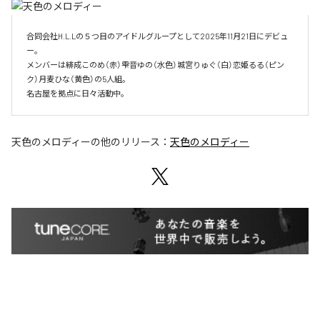
合同会社H.L.Lの５つ目のアイドルグループとして2025年11月21日にデビュ
ー。

メンバーは緋成このめ（赤）雫音ゆの（水色）城宮りゅぐ（白）恋姫るる（ピン
ク）月麦ひな（黄色）の5人組。

名古屋を拠点に日々活動中。
天色のメロディー
の他のリリース：
天色のメロディー