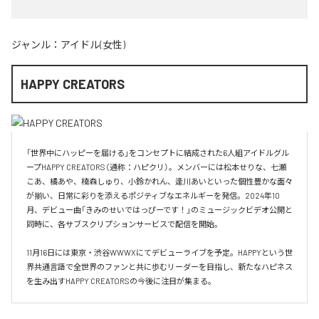
ジャンル：
アイドル(女性)
HAPPY CREATORS
「世界中にハッピーを届ける」をコンセプトに結成された6人組アイドルグル
ープHAPPY CREATORS（通称：ハピクリ）。メンバーには松本せりな、七瀬
こあ、橘あや、楠森しゅり、小鈴かれん、逢川あいといった個性豊かな面々
が揃い、日常に彩りを添えるポジティブなエネルギーを発信。2024年10
月、デビュー曲「きみのせいではっぴーです！」のミュージックビデオ公開と
同時に、各サブスクリプションサービスで配信を開始。

11月16日には東京・渋谷WWWXにてデビューライブを予定。HAPPYという世
界共通言語で全世界のファンと共に歩むリーダーを目指し、新たなハピネス
を生み出すHAPPY CREATORSの今後に注目が集まる。