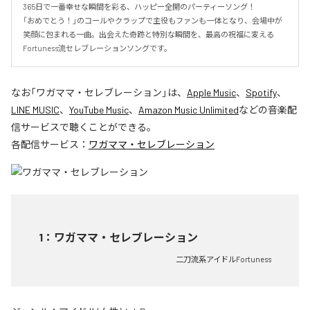
365日で一番幸せな瞬間を彩る、ハッピー全開のパーティーソング！

「おめでとう！」のコールやクラップで主役もファンも一体となり、会場中が
笑顔に包まれる一曲。出会えた奇跡と特別な瞬間を、最高の祝福に変える
Fortuness流セレブレーションソングです。
なお「
ワガママ・セレブレーション
」は、
Apple Music
、
Spotify
、
LINE MUSIC
、
YouTube Music
、
Amazon Music Unlimited
などの音楽配
信サービスで聴くことができる。
各配信サービス：
ワガママ・セレブレーション
1
：
ワガママ・セレブレーション
二刀流系アイドルFortuness