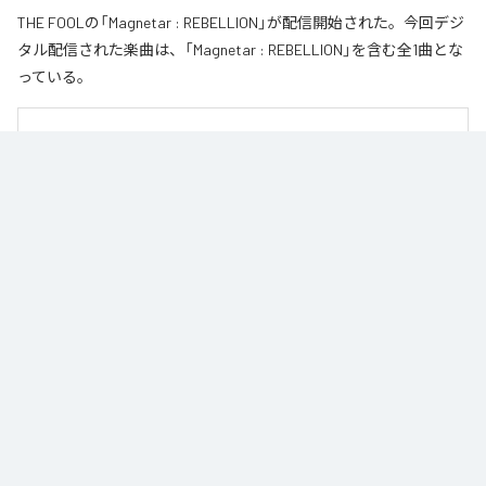
THE FOOLの「Magnetar : REBELLION」が配信開始された。今回デジ
タル配信された楽曲は、「Magnetar : REBELLION」を含む全1曲とな
っている。
■ CONCEPT

An isolated Magnetar in the dark.

Two lonely stars collide and merge, drawn together in an interactive love—a 
final rendezvous inside the black hole.

（訳：暗闇に孤立する星、マグネター。

ふたつの孤独な星が惹かれ合い、融合する。相互作用の愛（Interactive Love）
を抱き、ブラックホールの中での最終ランデブーへ。）
なお「
Magnetar : REBELLION
」は、
Apple Music
、
Spotify
、
LINE
MUSIC
、
YouTube Music
、
Amazon Music Unlimited
などの音楽配信サ
ービスで聴くことができる。
各配信サービス：
Magnetar : REBELLION