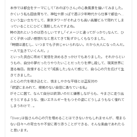
本作では都会をテーマにして「おのぼりさん」の心象風景を描いてみました。

かくいう私も田舎育ちで、神社や原っぱで遊ぶ少年時代から仕事で都会へ…
という生い立ちでして、東京タワーがそれよりも高い高層ビルで隠れてしま
っていることにひどく落胆したんですよね。

時の流れというのは恐ろしいですし「イメージと違ってがっかり」なんて、ひ
どく子供っぽい感想だなと思えてきて恥ずかしくもなりました。

「時間は進むし、いつまでも子供じゃいられない。だから大人になったんだ。
一人で生きていくんだ。」

といった具合に改めて覚悟を決めるきっかけでもありました。 それからとい
うもの、自分の夢だったりやりたいことだったりを押し殺して、現実世界に
潜る毎日。我慢することで「成長した」なんて感じて、自ら心の穴を広げて生
きてきました。

ふと心の穴を覗き込むと、慎ましやかな平穏とは正反対の

「欲望にまみれて、根拠のない自信に満ちている私」

がそこに居て、なんて自分は欲深いのだと嫌悪しながらも、今まさに走り出
そうとするような、強いエネルギーをもつその姿にどうしようもなく憧れて
しまうわけで…。

「Diver」は皆さんの心の穴を埋めることはできないかもしれませんが、埋まら
ない日々への苛立ちや不安に寄り添うことができる、そんな楽曲であれたら
と思います。