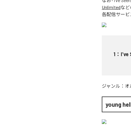
なお「
I’ve Seen
Unlimited
など
各配信サービ
1
：
I’ve
ジャンル：
オ
young hel