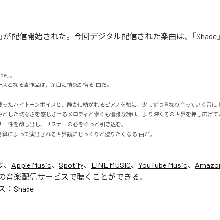
de」が配信開始された。今回デジタル配信された楽曲は、「Shade
。
e』。

スとなる当作品は、余白に情感が宿る1曲だ。

纏ったハイトーンボイスと、静かに紡がれるピアノを軸に、少しずつ重なり合っていく音に
みとした切なさを感じさせるメロディと儚くも優雅な詩は、より深くその世界を押し広げて
ー性を醸し出し、リスナーの心をぐっと引き込む。

き算によって演出される世界観にじっくりと浸りたくなる1曲だ。
は、
Apple Music
、
Spotify
、
LINE MUSIC
、
YouTube Music
、
Amazon
の音楽配信サービスで聴くことができる。
ス：
Shade