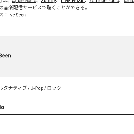
」は、
Apple Music
、
Spotify
、
LINE MUSIC
、
YouTube Music
、
Amaz
の音楽配信サービスで聴くことができる。
ス：
I’ve Seen
 Seen
ルタナティブ
/
J-Pop
/
ロック
lo