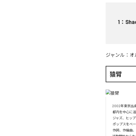
1
：
Sha
ジャンル：
オ
猿臂
2002年東京出身
 都内を中心に活動する音楽家「猿臂」。

 ジャズ、ヒップホップ、クラシック、民族音楽、アンビエントなど多岐に渡る音楽から影響を受けたサウンドスケープ。

 ポップスをベースにした多様な世界観に乗る特異性を持った歌詞は、癖になるような味わいが。

 作詞、作編曲、演奏、ミックス、マスタリングまで自身で手掛けるセルフプロデューサー。
