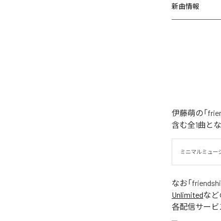
新曲情報
伊藤萌の「fri
含む全1曲と
ミニマルミュー
なお「
friendsh
Unlimited
など
各配信サービ