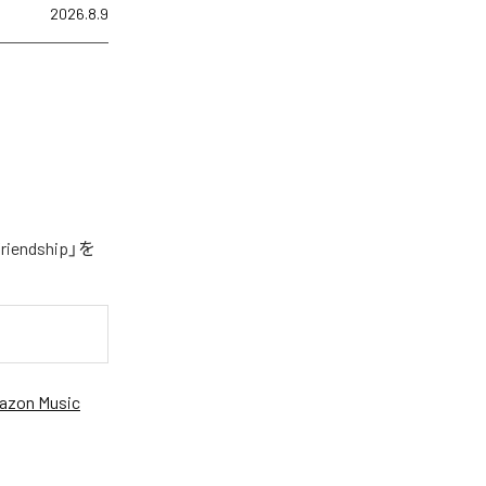
2026.8.9
ndship」を
azon Music