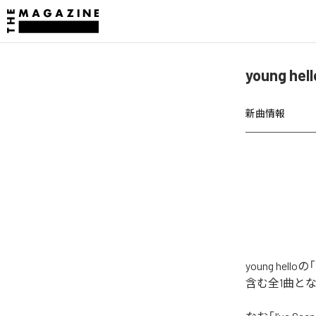
young he
新曲情報
young hel
含む全1曲と