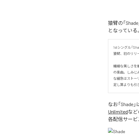
猿臂の「Sha
となっている
1stシングル『Shad
猿臂、初のリリー
繊細な美しさを
の楽曲。しみじ
な緩急はストーリ
足し算よりも引
なお「
Shade
」
Unlimited
など
各配信サービ