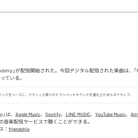
endship」が配信開始された。今回デジタル配信された楽曲は、「frie
なっている。
ジックをベースに、クラシック寄りのトランペットサウンドを進化さたオルタナティブ。
ip
」は、
Apple Music
、
Spotify
、
LINE MUSIC
、
YouTube Music
、
Am
の音楽配信サービスで聴くことができる。
ス：
friendship