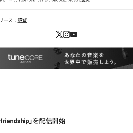
年で、FUJI ROCK FESTIVAL のROOKIE A GOGO に出演。
リース：
猿臂
riendship」を配信開始