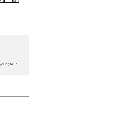
on Music
young hello