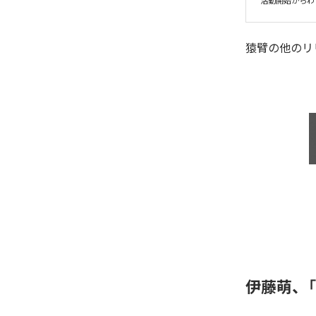
活動開始からわずか一
猿臂
の他のリ
伊藤萌、「f