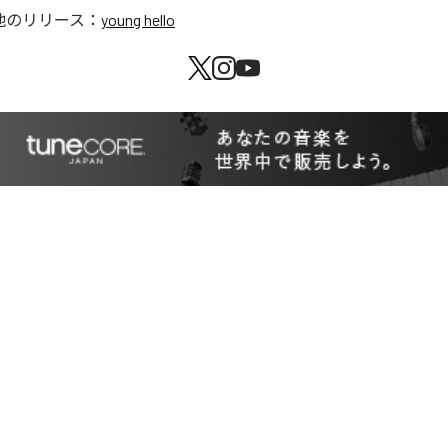
他のリリース：
young hello