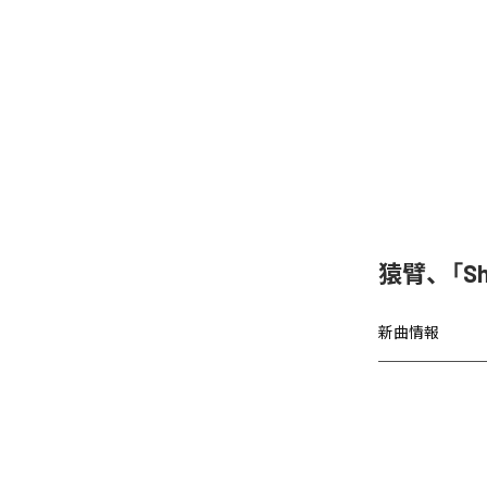
猿臂、「S
新曲情報