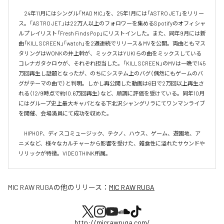
　24年11月にはシングル「MAD MIC」を、25年1月には「ASTRO JET」をリリー
ス。「ASTRO JET」は22万人以上のフォロワーを集めるSpotifyのオフィシャ
ルプレイリスト「Fresh Finds Pop」にリストインした。また、同年9月には新
曲「KILL SCREEN」「watch」を2週連続でリリース＆MVを公開。両曲ともマス
タリングはWONKの井上幹が、ミックスはYUKIらの曲をミックスしている
コレナガタクロウが、それぞれ担当した。「KILL SCREEN」のMVは一晩で145
万回再生し話題となったが、のちにシステム上のバグ（偶然にもゲームのバ
グがテーマの曲で）と判明。しかし再公開した動画は6日で2万回以上再生さ
れる（12/9時点で約10.6万回再生）など、順調に評価を受けている。同年10月
にはグループ史上最大キャパとなる下北沢シャングリラにてワンマンライブ
を開催、会場満員にて成功を収めた。

　HIPHOP、ディスコミュージック、テクノ、ハウス、ゲーム、遊園地、ア
ニメなど、様々なカルチャーから影響を受けた、雑食性に溢れたサウンドや
リリックが特徴。VIDEOTHINK所属。
MIC RAW RUGA
の他のリリース：
MIC RAW RUGA
http://micrawruga.com/