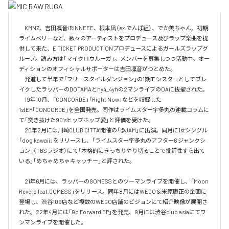
　KMNZ、吉田凜音/RINNEEE、根本凪（ex.でんぱ組）、でか美ちゃん、初期
ライムベリーなど、数々のアーティストをプロデュース及びラップ楽曲を提
供して来た、E TICKET PRODUCTIONプロデュースによるガールズラップグ
ループ。読み方は「マイクロウルーガ」。メンバーを募集しつつ活動中。オー
ディションのオフィシャルサポーターは吉田凜音がつとめた。

　発進して半年で「フリースタイルダンジョン」の1期モンスターとしてブレ
イクしたラッパーのDOTAMAとhy4_4yhの2マンライブのOAに抜擢された。

　19年10月、「CONCORDE」「Right Now」などを収録した
1stEP「CONCORDE」を全国発売。同作はライムスター宇多丸の連載コラムに
て「突き抜けた90’sヒップホップ愛」と評価を受けた。

　20年2月には川崎CLUB CITTA’開催の「@JAM」に出演。同月に1stシングル
「dog kawaii」をリリースし、「ライムスター宇多丸のアフター6 ジャンクシ
ョン」（TBSラジオ）にて「本格的にきっちりやり切ることで批評性すら出て
いる」「めちゃめちゃキャッチー」と評された。

　21年6月には、ラッパーのGOMESSとのツーマンライブを開催し、「Moon 
Reverb feat.GOMESS」をリリース。同年8月にはWEGO＆米原康正の企画に
登場し、渋谷109店など複数のWEGO店舗のビジョンにて紹介映像が展開さ
れた。22年4月には「Go Forward EP」を発売、9月には渋谷club asiaにてワ
ンマンライブを開催した。
