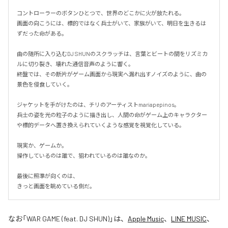
コントローラーのボタンひとつで、世界のどこかに火が放たれる。

画面の向こうには、標的ではなく兵士がいて、家族がいて、明日を生きるは
ずだった命がある。

曲の随所に入り込むDJ SHUNのスクラッチは、言葉とビートの間をリズミカ
ルに切り裂き、壊れた通信音声のように響く。

終盤では、その断片がゲーム画面から現実へ漏れ出すノイズのように、曲の
景色を侵食していく。

ジャケットを手がけたのは、チリのアーティストmariapepinos。

兵士の姿を光の粒子のように描き出し、人間の命がゲーム上のキャラクター
や標的データへ置き換えられていくような感覚を視覚化している。

現実か、ゲームか。

操作しているのは誰で、狙われているのは誰なのか。

最後に照準が向くのは、

きっと画面を眺めている側だ。
なお「
WAR GAME (feat. DJ SHUN)
」は、
Apple Music
、
LINE MUSIC
、