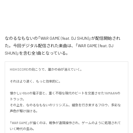
なのるなもないの「WAR GAME (feat. DJ SHUN)」が配信開始され
た。今回デジタル配信された楽曲は、「WAR GAME (feat. DJ
SHUN)」を含む全1曲となっている。
HIGH SCOREの向こうで、誰かの命が消えていく。

それはより速く、もっと効率的に。

懐かしい8bitの電子音と、重く不穏な現代のビートを交差させたYAMAANの
トラック。

その上を、なのるなもないのリリシズム、緩急を行き来するフロウ、多彩な
声色が駆け抜ける。

「WAR GAME」が描くのは、戦争が遠隔操作され、ゲームのように処理されて
いく時代の歪み。
