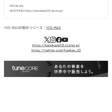
official site

YATATERAS https://kamikaze013.stores.jp/
YOS-MAG
の他のリリース：
YOS-MAG
https://kamikaze013.stores.jp/
https://twitter.com/franken_03