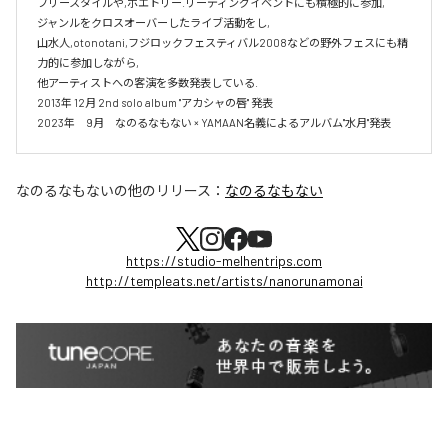
フリースタイルや,ポエトリー.リーディングイベントにも積極的に参加,

ジャンルをクロスオーバーしたライブ活動をし,

山水人,otonotani,フジロックフェスティバル2008などの野外フェスにも精
力的に参加しながら,

他アーティストへの客演を多数発表している.

2013年 12月 2nd solo album "アカシャの唇" 発表

2023年　9月　なのるなもない × YAMAAN名義によるアルバム"水月"発表
なのるなもない
の他のリリース：
なのるなもない
https://studio-melhentrips.com
http://templeats.net/artists/nanorunamonai