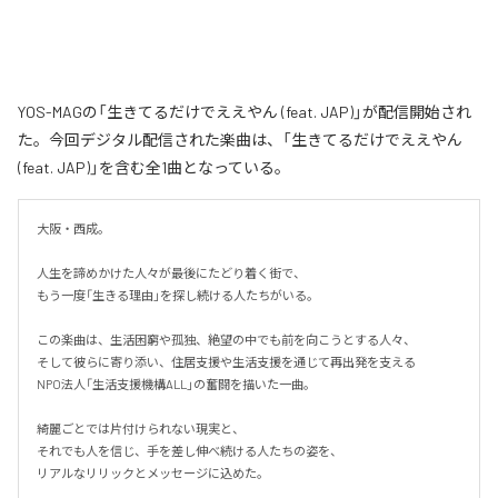
YOS-MAGの「生きてるだけでええやん (feat. JAP)」が配信開始され
た。今回デジタル配信された楽曲は、「生きてるだけでええやん
(feat. JAP)」を含む全1曲となっている。
大阪・西成。

人生を諦めかけた人々が最後にたどり着く街で、

もう一度「生きる理由」を探し続ける人たちがいる。

この楽曲は、生活困窮や孤独、絶望の中でも前を向こうとする人々、

そして彼らに寄り添い、住居支援や生活支援を通じて再出発を支える

NPO法人「生活支援機構ALL」の奮闘を描いた一曲。

綺麗ごとでは片付けられない現実と、

それでも人を信じ、手を差し伸べ続ける人たちの姿を、

リアルなリリックとメッセージに込めた。
