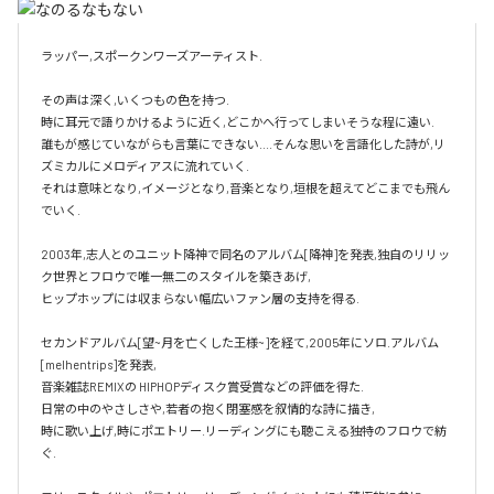
ラッパー,スポークンワーズアーティスト.

その声は深く,いくつもの色を持つ.

時に耳元で語りかけるように近く,どこかへ行ってしまいそうな程に遠い.

誰もが感じていながらも言葉にできない....そんな思いを言語化した詩が,リ
ズミカルにメロディアスに流れていく.

それは意味となり,イメージとなり,音楽となり,垣根を超えてどこまでも飛ん
でいく.

2003年,志人とのユニット降神で同名のアルバム[降神]を発表,独自のリリッ
ク世界とフロウで唯一無二のスタイルを築きあげ,

ヒップホップには収まらない幅広いファン層の支持を得る.

セカンドアルバム[望~月を亡くした王様~]を経て,2005年にソロ.アルバム 
[melhentrips]を発表,

音楽雑誌REMIXの HIPHOPディスク賞受賞などの評価を得た.

日常の中のやさしさや,若者の抱く閉塞感を叙情的な詩に描き,

時に歌い上げ,時にポエトリー.リーディングにも聴こえる独特のフロウで紡
ぐ.
