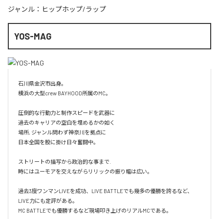
ジャンル：
ヒップホップ/ラップ
YOS-MAG
石川県金沢市出身。

横浜の大型crew BAYHOOD所属のMC。

圧倒的な行動力と制作スピードを武器に

過去のキャリアの空白を埋めるかの如く

場所, ジャンル問わず神奈川を拠点に

日本全国を股に掛け日々奮闘中。

ストリートの描写から政治的な事まで.

時にはユーモアを交えながらリリックの振り幅は広い。

過去3度ワンマンLIVEを成功、LIVE BATTLEでも幾多の優勝を誇るなど、
LIVE力にも定評がある。

MC BATTLEでも優勝するなど現場叩き上げのリアルMCである。
