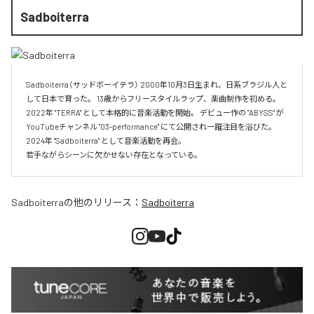
Sadboiterra
Sadboiterra（サッドボーイテラ） 2000年10月3日生まれ、日系ブラジル人と
して日本で育った。 13歳からフリースタイルラップ、楽曲制作を初める。 
2022年 "TERRA" として本格的に音楽活動を開始。 デビュー作の "ABYSS" が
YouTubeチャンネル "03-performance" にて公開され一躍注目を浴びた。 
2024年 "Sadboiterra" として音楽活動を再会。

若手ながらシーンに欠かせない存在となっている。
Sadboiterra
の他のリリース：
Sadboiterra