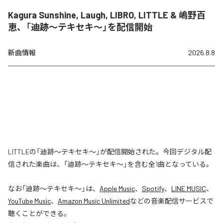
Kagura Sunshine, Laugh, LIBRO, LITTLE & 嶋野百
恵、「迪跡〜テキセキ〜」を配信開始
新曲情報
2026.8.8
LITTLEの「迪跡〜テキセキ〜」が配信開始された。今回デジタル配
信された楽曲は、「迪跡〜テキセキ〜」を含む全1曲となっている。
なお「
迪跡〜テキセキ〜
」は、
Apple Music
、
Spotify
、
LINE MUSIC
、
YouTube Music
、
Amazon Music Unlimited
などの音楽配信サービスで
聴くことができる。