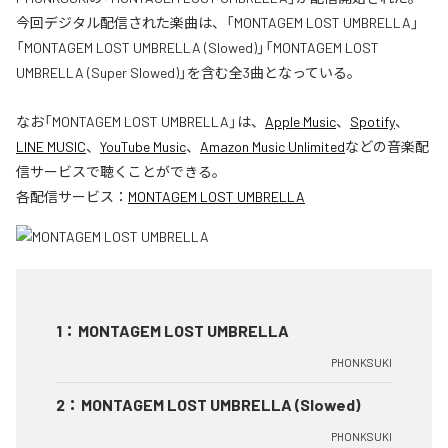
今回デジタル配信された楽曲は、「MONTAGEM LOST UMBRELLA」
「MONTAGEM LOST UMBRELLA (Slowed)」「MONTAGEM LOST
UMBRELLA (Super Slowed)」を含む全3曲となっている。
なお「
MONTAGEM LOST UMBRELLA
」は、
Apple Music
、
Spotify
、
LINE MUSIC
、
YouTube Music
、
Amazon Music Unlimited
などの音楽配
信サービスで聴くことができる。
各配信サービス：
MONTAGEM LOST UMBRELLA
1
：
MONTAGEM LOST UMBRELLA
PHONKSUKI
2
：
MONTAGEM LOST UMBRELLA (Slowed)
PHONKSUKI