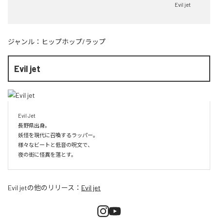
Evil jet
ジャンル：
ヒップホップ/ラップ
Evil jet
Evil Jet

長野県出身。

妖怪を現代に召喚するラッパー。

様々なビートと低音の呪文で、

夜の街に怪異を落とす。
Evil jet
の他のリリース：
Evil jet