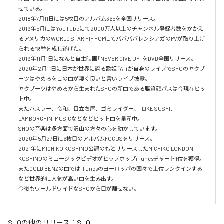
せている。

2018年7月11日には5枚目のアルバム365を全国リリース。

2019年5月にはYouTubeにて2000万人以上のチャンネル登録者数をかかえ
るアメリカのWORLD STAR HIP HOPにてババババレンシアガのPVが取り上げ
られる快挙を成し遂げた。

2019年11月1日になんと自主映画「NEVER GIVE UP」をDVD全国リリース。

2020年2月11日に日本が世界に誇る歌姫「AI」が自身のライブでSHOのヤクブ
ーツはやめろをこの曲が凄く良いと言いライブ披露。

ヤクブーツはやめろから生まれたSHOの新曲である職質顔パスは今現在ヒッ
ト中。

またハスラー、令和、目立ち屋、ゴミライダー、I LIKE SUSHI、
LAMBORGHINI MUSICなどなどヒット曲を量産中。

SHOの音楽は多方面で沢山の方々の心を動かしています。

2020年5月27日に6枚目のアルバムFOCUSをリリース。

2021年にMICHIKO KOSHINO公認のもとリリースしたMICHIKO LONDON 
KOSHINOのミュージックビデオがヒップホップiTunesチャート1位を獲得。

またGOLD BENZの曲ではiTunesのヨーロッパの国々で上位ランクインする
など世界的に人気が高い曲を生み出す。

今後もワールドワイドなSHOから目が離せない。
SHO
の他のリリース：
SHO