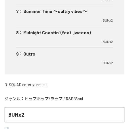
7
：
Summer Time 〜sultry vibes〜
BUNx2
8
：
Midnight Coastin' (feat. jweeos)
BUNx2
9
：
Outro
BUNx2
B-$QUAD entertainment
ジャンル：
ヒップホップ/ラップ
/
R&B/Soul
BUNx2