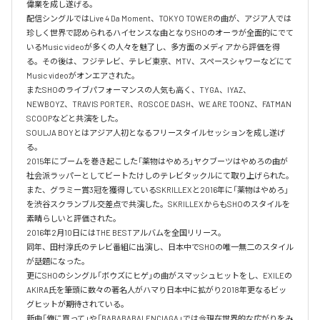
偉業を成し遂げる。

配信シングルではLive 4 Da Moment、TOKYO TOWERの曲が、アジア人では
珍しく世界で認められるハイセンスな曲となりSHOのオーラが全面的にでて
いるMusic videoが多くの人々を魅了し、多方面のメディアから評価を得
る。その後は、フジテレビ、テレビ東京、MTV、スペースシャワーなどにて
Music videoがオンエアされた。

またSHOのライブパフォーマンスの人気も高く、TYGA、IYAZ、
NEWBOYZ、TRAVIS PORTER、ROSCOE DASH、WE ARE TOONZ、FATMAN 
SCOOPなどと共演をした。

SOULJA BOYとはアジア人初となるフリースタイルセッションを成し遂げ
る。

2015年にブームを巻き起こした「薬物はやめろ」ヤクブーツはやめろの曲が
社会派ラッパーとしてビートたけしのテレビタックルにて取り上げられた。

また、グラミー賞3冠を獲得しているSKRILLEXと2016年に「薬物はやめろ」
を渋谷スクランブル交差点で共演した。SKRILLEXからもSHOのスタイルを
素晴らしいと評価された。

2016年2月10日にはTHE BESTアルバムを全国リリース。

同年、田村淳氏のテレビ番組に出演し、日本中でSHOの唯一無二のスタイル
が話題になった。

更にSHOのシングル「ボウズにヒゲ」の曲がスマッシュヒットをし、EXILEの
AKIRA氏を筆頭に数々の著名人がハマり日本中に拡がり2018年更なるビッ
グヒットが期待されている。

新曲「俺に買って」や「BABABABALENCIAGA」では今現在世界的な広がりをみ