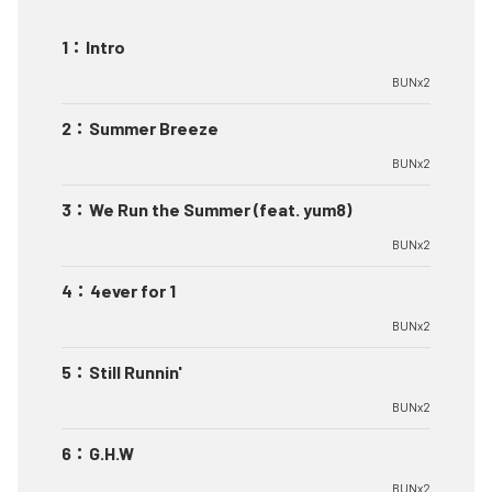
1
：
Intro
BUNx2
2
：
Summer Breeze
BUNx2
3
：
We Run the Summer (feat. yum8)
BUNx2
4
：
4ever for 1
BUNx2
5
：
Still Runnin'
BUNx2
6
：
G.H.W
BUNx2