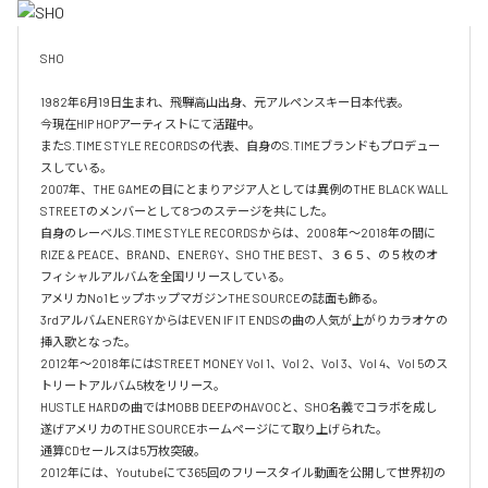
SHO 

1982年6月19日生まれ、飛騨高山出身、元アルペンスキー日本代表。

今現在HIP HOPアーティストにて活躍中。

またS.TIME STYLE RECORDSの代表、自身のS.TIMEブランドもプロデュー
スしている。

2007年、THE GAMEの目にとまりアジア人としては異例のTHE BLACK WALL 
STREETのメンバーとして8つのステージを共にした。

自身のレーベルS.TIME STYLE RECORDSからは、2008年〜2018年の間に
RIZE & PEACE、BRAND、ENERGY、SHO THE BEST、３６５、の５枚のオ
フィシャルアルバムを全国リリースしている。

アメリカNo1ヒップホップマガジンTHE SOURCEの誌面も飾る。

3rdアルバムENERGYからはEVEN IF IT ENDSの曲の人気が上がりカラオケの
挿入歌となった。

2012年〜2018年にはSTREET MONEY Vol 1、Vol 2、Vol 3、Vol 4、Vol 5のス
トリートアルバム5枚をリリース。

HUSTLE HARDの曲ではMOBB DEEPのHAVOCと、SHO名義でコラボを成し
遂げアメリカのTHE SOURCEホームページにて取り上げられた。

通算CDセールスは5万枚突破。

2012年には、Youtubeにて365回のフリースタイル動画を公開して世界初の