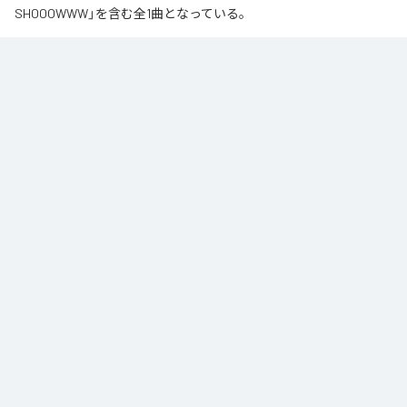
SHOOOWWW」を含む全1曲となっている。
なお「
知らざあ言って聴かせやSHOOOWWW
」は、
Apple Music
、
Spotify
、
LINE MUSIC
、
YouTube Music
、
Amazon Music Unlimited
など
の音楽配信サービスで聴くことができる。
各配信サービス：
知らざあ言って聴かせやSHOOOWWW
1
：
知らざあ言って聴かせやSHOOOWWW
DoNYKooR
ACIDBOYSCLUB
ジャンル：
ヒップホップ/ラップ
/
J-Pop
/
ロック