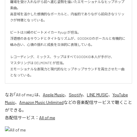
羅場を受け入れながら前へ進む姿勢を描いたエモーショナルなヒップホップ
楽曲。

高音域を活かした感情的なボーカルと、内省的でありながら前向きなリリッ
クが特徴となっている。

ビートは川崎のビートメイカー Ryugi が担当。

浮遊感のあるサウンドとタイトなリズムが、GOODKIDのボーカルと有機的に
絡み合い、心情の揺れと成長を立体的に表現している。

レコーディング、ミックス、ラップはすべてGOODKID本人が手がけ、

マスタリングは DELMONTE が担当。

エモーショナルな表現力と現代的なヒップホップサウンドを両立させた一曲
となっている。
なお「
All of me
」は、
Apple Music
、
Spotify
、
LINE MUSIC
、
YouTube
Music
、
Amazon Music Unlimited
などの音楽配信サービスで聴くこと
ができる。
各配信サービス：
All of me