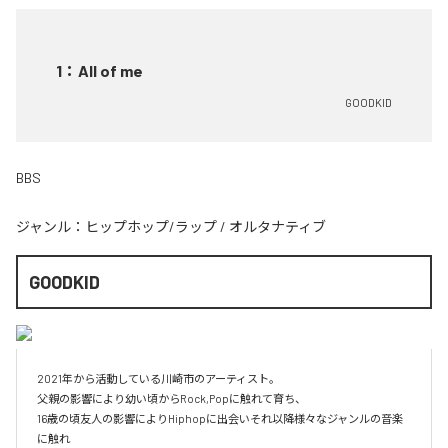
1
：
All of me
GOODKID
BBS
ジャンル：
ヒップホップ/ラップ
/
オルタナティブ
GOODKID
2021年から活動している川崎市のアーティスト。

父親の影響により幼い頃からRock,Popに触れて育ち、

16歳の頃友人の影響によりHiphopに出会いそれ以降様々なジャンルの音楽
に触れ
