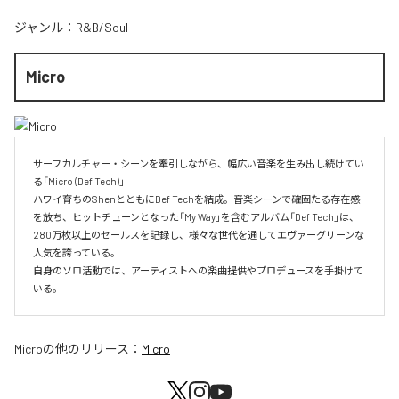
ジャンル：
R&B/Soul
Micro
サーフカルチャー・シーンを牽引しながら、幅広い音楽を生み出し続けてい
る「Micro (Def Tech)」

ハワイ育ちのShenとともにDef Techを結成。音楽シーンで確固たる存在感
を放ち、ヒットチューンとなった「My Way」を含むアルバム「Def Tech」は、
280万枚以上のセールスを記録し、様々な世代を通してエヴァーグリーンな
人気を誇っている。

自身のソロ活動では、アーティストへの楽曲提供やプロデュースを手掛けて
いる。
Micro
の他のリリース：
Micro