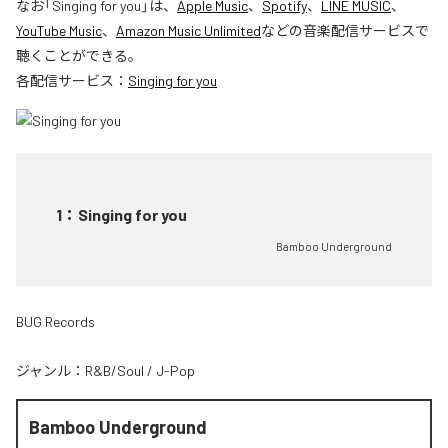
なお「
Singing for you
」は、
Apple Music
、
Spotify
、
LINE MUSIC
、
YouTube Music
、
Amazon Music Unlimited
などの音楽配信サービスで
聴くことができる。
各配信サービス：
Singing for you
1
：
Singing for you
Bamboo Underground
BUG Records
ジャンル：
R&B/Soul
/
J-Pop
Bamboo Underground