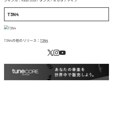
ジャンル：
R&B/Soul
/
ダンス
/
オルタナティブ
T3N4
T3N4
の他のリリース：
T3N4