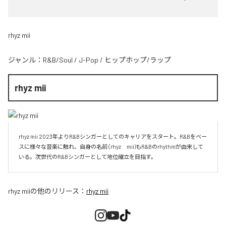
rhyz mii
ジャンル：
R&B/Soul
/
J-Pop
/
ヒップホップ/ラップ
rhyz mii
rhyz mii 2023年よりR&Bシンガーとしてのキャリアをスタート。R&Bをベー
スに様々な音楽に触れ、自身の名前（rhyz　mii)もR&Bのrhythmが由来して
いる。次世代のR&Bシンガーとして地位確立を目指す。
rhyz mii
の他のリリース：
rhyz mii