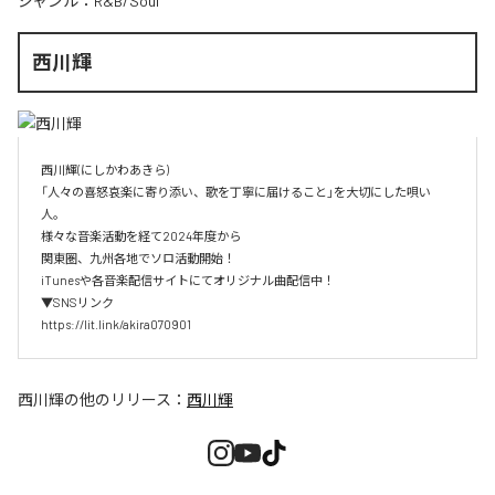
ジャンル：
R&B/Soul
西川輝
西川輝(にしかわあきら)

「人々の喜怒哀楽に寄り添い、歌を丁寧に届けること」を大切にした唄い
人。

様々な音楽活動を経て2024年度から

関東圏、九州各地でソロ活動開始！

iTunesや各音楽配信サイトにてオリジナル曲配信中！

▼SNSリンク

https://lit.link/akira070901
西川輝
の他のリリース：
西川輝