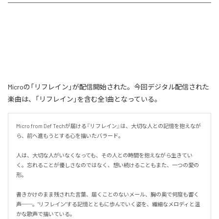
Microの「リフレイン」が配信開始された。今回デジタル配信された
楽曲は、「リフレイン」を含む全1曲となっている。
Micro from Def Techが届ける『リフレイン』は、大切な人との記憶を抱えなが
ら、前へ進もうとする心を描いたバラード。

人は、大切な人がいなくなっても、その人との時間を抱えながら生きてい
く。忘れることが優しさなのではなく、想い続けることもまた、一つの愛の
形。

書きかけのまま残された言葉、届くことのないメール、胸の奥で何度も響く
声──。"リフレイン"する記憶とともに歩んでいく姿を、繊細なメロディと温
かな歌声で描いている。
