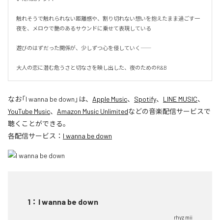
触れそうで触れられない距離感や、割り切れない想いを抱えたまま過ごす一
夜を、メロウで艶のあるサウンドに乗せて表現している

遊びのはずだった関係が、少しずつ心を侵していく――

大人の恋に潜む危うさと切なさを映し出した、夜のためのR&B
なお「
I wanna be down
」は、
Apple Music
、
Spotify
、
LINE MUSIC
、
YouTube Music
、
Amazon Music Unlimited
などの音楽配信サービスで
聴くことができる。
各配信サービス：
I wanna be down
1
：
I wanna be down
rhyz mii