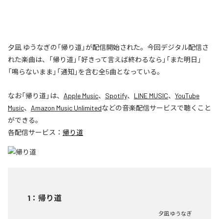
夕凪 ゆうなぎの「帰り道」が配信開始された。今回デジタル配信さ
れた楽曲は、「帰り道」「好きって言えば終わるなら」「また明日」
「鳴らないまま」「通知」を含む全5曲となっている。
なお「
帰り道
」は、
Apple Music
、
Spotify
、
LINE MUSIC
、
YouTube
Music
、
Amazon Music Unlimited
などの音楽配信サービスで聴くこと
ができる。
各配信サービス：
帰り道
1
：
帰り道
夕凪 ゆうなぎ