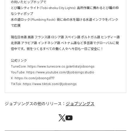
の利いたヒップホップで  

とび職シティライト (Tobi-shoku City Lights): 高所作業に携わるとび職の粋
なシティポップ  

水の道ロック (Plumbing Rock): 街に命の水を届ける水道インフラをパンク
で応援

現在日本語 英語 フランス語 ロシア語 スペイン語 ポルトガル語 ヒンディー語 
北京語 アラビア語 インドネシア語 ベトナム語など多言語でグローバルに発
信中です。街をつくるすべての働く人々へ今日も一日ご安全に！

公式リンク

TuneCore: https://www.tunecore.co.jp/artists/jobsongs

YouTube: https://www.youtube.com/@jobsongs.studio

X: https://x.com/jobsongs777

TikTok: https://www.tiktok.com/@jobsongs
ジョブソングス
の他のリリース：
ジョブソングス