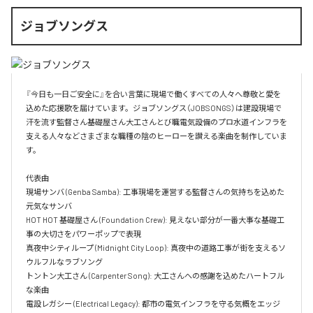
ジョブソングス
『今日も一日ご安全に』を合い言葉に現場で働くすべての人々へ尊敬と愛を
込めた応援歌を届けています。ジョブソングス（JOBSONGS）は建設現場で
汗を流す監督さん基礎屋さん大工さんとび職電気設備のプロ水道インフラを
支える人々などさまざまな職種の陰のヒーローを讃える楽曲を制作していま
す。

代表曲  

現場サンバ (Genba Samba): 工事現場を運営する監督さんの気持ちを込めた
元気なサンバ  

HOT HOT 基礎屋さん (Foundation Crew): 見えない部分が一番大事な基礎工
事の大切さをパワーポップで表現  

真夜中シティループ (Midnight City Loop): 真夜中の道路工事が街を支えるソ
ウルフルなラブソング  

トントン大工さん (Carpenter Song): 大工さんへの感謝を込めたハートフル
な楽曲  

電設レガシー (Electrical Legacy): 都市の電気インフラを守る気概をエッジ