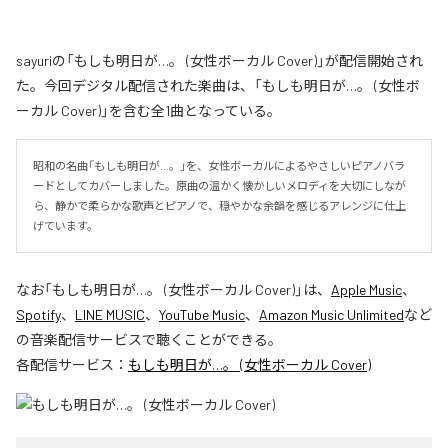
sayuriの「もしも明日が…。 (女性ボーカル Cover)」が配信開始され
た。今回デジタル配信された楽曲は、「もしも明日が…。 (女性ボ
ーカル Cover)」を含む全1曲となっている。
昭和の名曲「もしも明日が…。」を、女性ボーカルによるやさしいピアノバラ
ードとしてカバーしました。原曲の温かく懐かしいメロディを大切にしなが
ら、静かで柔らかな歌声とピアノで、穏やかな余韻を感じるアレンジに仕上
げています。
なお「
もしも明日が…。 (女性ボーカル Cover)
」は、
Apple Music
、
Spotify
、
LINE MUSIC
、
YouTube Music
、
Amazon Music Unlimited
など
の音楽配信サービスで聴くことができる。
各配信サービス：
もしも明日が…。 (女性ボーカル Cover)