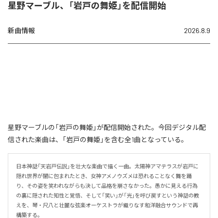
星野マーブル、「岩戸の舞姫」を配信開始
新曲情報
2026.8.9
星野マーブルの「岩戸の舞姫」が配信開始された。今回デジタル配
信された楽曲は、「岩戸の舞姫」を含む全1曲となっている。
日本神話「天岩戸伝説」を壮大な楽曲で描く一曲。太陽神アマテラスが岩戸に
隠れ世界が闇に包まれたとき、女神アメノウズメは恐れることなく舞を踊
り、その姿を笑われながらも決して品格を崩さなかった。愚かに見える行為
の裏に隠された知性と覚悟、そして「笑い」が「光」を呼び戻すという神話の教
えを、琴・尺八と壮麗な弦楽オーケストラが織りなす和洋融合サウンドで再
構築する。