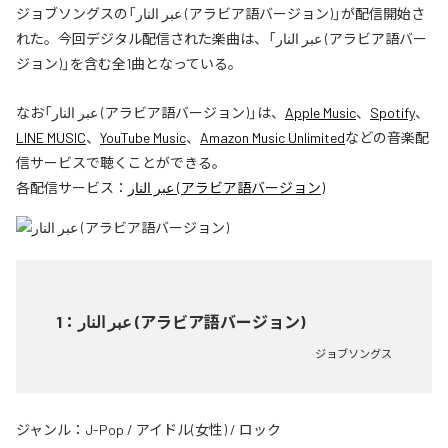
ジョブソングスの「عبر النار (アラビア語バージョン)」が配信開始さ
れた。今回デジタル配信された楽曲は、「عبر النار (アラビア語バー
ジョン)」を含む全1曲となっている。
なお「
عبر النار (アラビア語バージョン)
」は、
Apple Music
、
Spotify
、
LINE MUSIC
、
YouTube Music
、
Amazon Music Unlimited
などの音楽配
信サービスで聴くことができる。
各配信サービス：
عبر النار (アラビア語バージョン)
1
：
عبر النار (アラビア語バージョン)
ジョブソングス
ジャンル：
J-Pop
/
アイドル(女性)
/
ロック