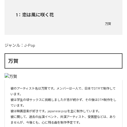
1
：
恋は風に咲く花
万賀
ジャンル：
J-Pop
万賀
彼のアーティスト名は万賀です。メンバーは一人で、日本でDTMで制作して
います。

彼は学生の頃サックスに挑戦しましたが息が続かず、その後はDTM制作をし
ています。

彼は映画音楽が好きです。japanese popを主に制作しています。

彼に関して、過去の出演イベント、共演アーティスト、受賞歴などは、あり
ませんが、今後とも、心に残る曲を制作予定です。