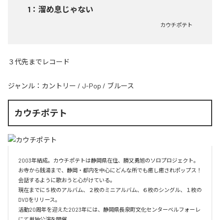
1
：
溜め息じゃない
カウチポテト
３代先までレコード
ジャンル：
カントリー
/
J-Pop
/
ブルース
カウチポテト
2003年結成。カウチポテトは静岡県在住、勝又勇旭のソロプロジェクト。

お寺から銭湯まで、静岡・都内を中心にどんな所でも癒し癒されポップス！
会話するように歌おうと心がけている。

現在までに５枚のアルバム、２枚のミニアルバム、６枚のシングル、１枚の
DVDをリリース。

活動20周年を迎えた2023年には、静岡県長泉町文化センターベルフォーレ
にて単独公演を開催。
