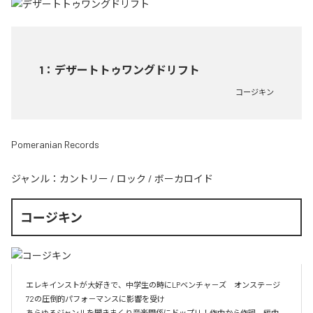
1
：
デザートトゥワングドリフト
コージキン
Pomeranian Records
ジャンル：
カントリー
/
ロック
/
ボーカロイド
コージキン
エレキインストが大好きで、中学生の時にLPベンチャ－ズ　オンステ－ジ
72の圧倒的パフォ－マンスに影響を受け

あらゆるジャンルを聞きまくり音楽関係にドップリ！作曲から作詞　編曲　