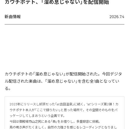
カウチポテト、「溜め息じゃない」を配信開始
新曲情報
2026.7.4
カウチポテトの「溜め息じゃない」が配信開始された。今回デジタ
ル配信された楽曲は、「溜め息じゃない」を含む全1曲となってい
る。
2023年にリリースし好評だった「at吉田温泉」に続く，“at”シリーズ第2弾！カ
ウチポテト本人が「ここで録りたい」と思った場所で，その空間そのものをパ
ッケージしてしまおうという企画です。

今回は御殿場市山之尻にある「森」をお借りし，多重録音に挑戦。

鳥の鳴き声がたくましく，自然の力強さを感じるレコーディングとなりまし