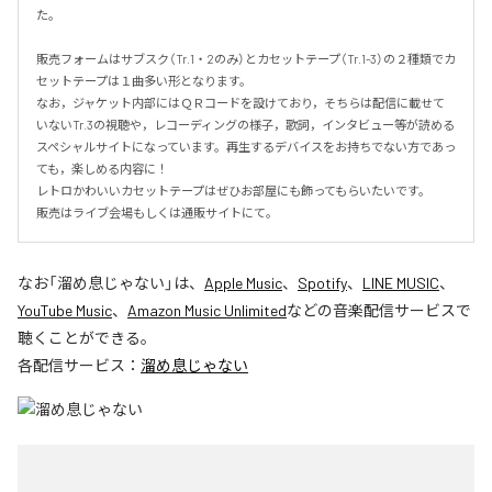
た。

販売フォームはサブスク（Tr.1・2のみ）とカセットテープ（Tr.1-3）の２種類でカ
セットテープは１曲多い形となります。

なお，ジャケット内部にはＱＲコードを設けており，そちらは配信に載せて
いないTr.3の視聴や，レコーディングの様子，歌詞，インタビュー等が読める
スペシャルサイトになっています。再生するデバイスをお持ちでない方であっ
ても，楽しめる内容に！

レトロかわいいカセットテープはぜひお部屋にも飾ってもらいたいです。

販売はライブ会場もしくは通販サイトにて。
なお「
溜め息じゃない
」は、
Apple Music
、
Spotify
、
LINE MUSIC
、
YouTube Music
、
Amazon Music Unlimited
などの音楽配信サービスで
聴くことができる。
各配信サービス：
溜め息じゃない