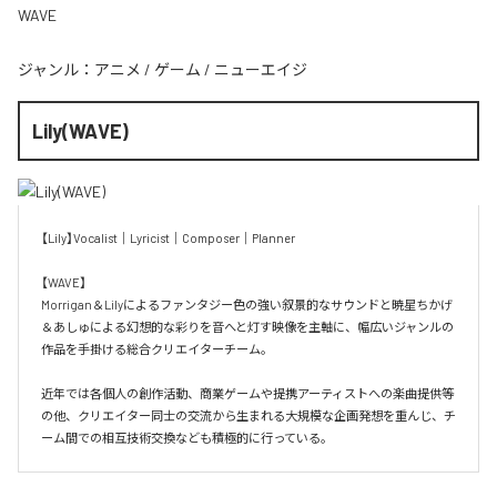
WAVE
ジャンル：
アニメ
/
ゲーム
/
ニューエイジ
Lily(WAVE)
【Lily】Vocalist｜Lyricist｜Composer｜Planner

【WAVE】

Morrigan＆Lilyによるファンタジー色の強い叙景的なサウンドと暁星ちかげ
＆あしゅによる幻想的な彩りを音へと灯す映像を主軸に、幅広いジャンルの
作品を手掛ける総合クリエイターチーム。

近年では各個人の創作活動、商業ゲームや提携アーティストへの楽曲提供等
の他、クリエイター同士の交流から生まれる大規模な企画発想を重んじ、チ
ーム間での相互技術交換なども積極的に行っている。