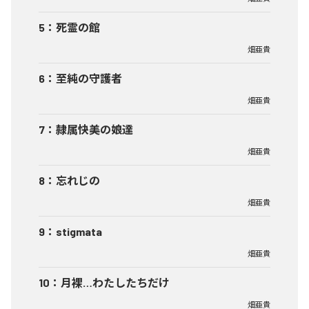
5
：
死霊の館
畑亜貴
6
：
至純の守護者
畑亜貴
7
：
隷属快美の娘達
畑亜貴
8
：
忘れじの
畑亜貴
9
：
stigmata
畑亜貴
10
：
月裸…わたしたちだけ
畑亜貴