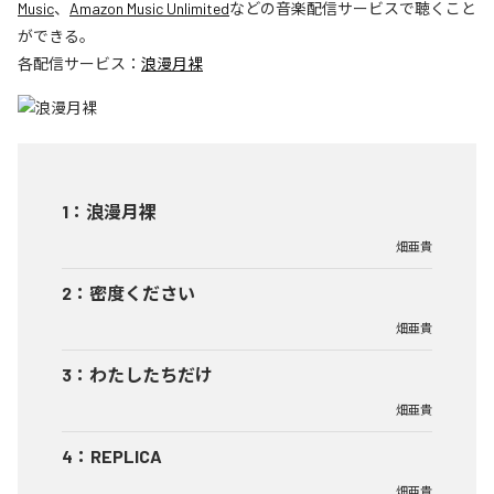
Music
、
Amazon Music Unlimited
などの音楽配信サービスで聴くこと
ができる。
各配信サービス：
浪漫月裸
1
：
浪漫月裸
畑亜貴
2
：
密度ください
畑亜貴
3
：
わたしたちだけ
畑亜貴
4
：
REPLICA
畑亜貴