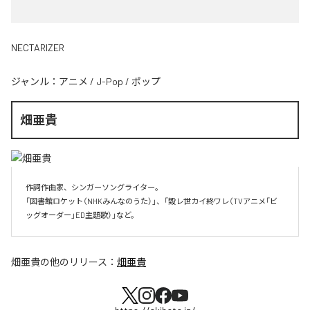
NECTARIZER
ジャンル：
アニメ
/
J-Pop
/
ポップ
畑亜貴
作詞作曲家、シンガーソングライター。

「図書館ロケット（NHKみんなのうた）」、「毀レ世カイ終ワレ（TVアニメ「ビ
ッグオーダー」ED主題歌）」など。
畑亜貴
の他のリリース：
畑亜貴