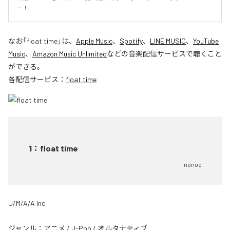
ー！
なお「
float time
」は、
Apple Music
、
Spotify
、
LINE MUSIC
、
YouTube
Music
、
Amazon Music Unlimited
などの音楽配信サービスで聴くこと
ができる。
各配信サービス：
float time
1
：
float time
nonoc
U/M/A/A Inc.
ジャンル：
アニメ
/
J-Pop
/
オルタナティブ