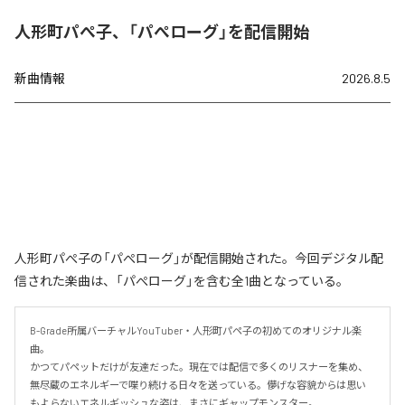
人形町パぺ子、「パぺローグ」を配信開始
新曲情報
2026.8.5
人形町パぺ子の「パぺローグ」が配信開始された。今回デジタル配
信された楽曲は、「パぺローグ」を含む全1曲となっている。
B-Grade所属バーチャルYouTuber・人形町パペ子の初めてのオリジナル楽
曲。

かつてパペットだけが友達だった。現在では配信で多くのリスナーを集め、
無尽蔵のエネルギーで喋り続ける日々を送っている。儚げな容貌からは思い
もよらないエネルギッシュな姿は、まさにギャップモンスター。
