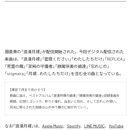
畑亜貴の「浪漫月裸」が配信開始された。今回デジタル配信された
楽曲は、「浪漫月裸」「密度ください」「わたしたちだけ」「REPLICA」
「死霊の館」「至純の守護者」「隷属快美の娘達」「忘れじの」
「stigmata」「月裸…わたしたちだけ」を含む全10曲となっている。
【裸足で月まで歩けそう】

新曲に加え、ベストアルバム「浪漫月裸の娘達」「隷属快美の娘達」収録楽曲を
新録。幻想とゴシック、祈りと憧れ、出会いと別れ、そして忘れじの想い。
月光に照らされた物語は心の中で静かに紡がれていく。
なお「
浪漫月裸
」は、
Apple Music
、
Spotify
、
LINE MUSIC
、
YouTube