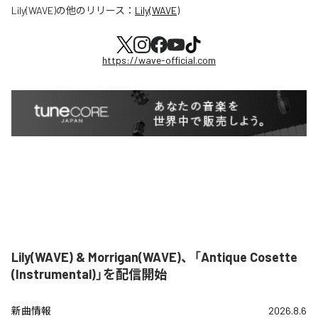
Lily(WAVE)
の他のリリース：
Lily(WAVE)
https://wave-official.com
Lily(WAVE) & Morrigan(WAVE)、「Antique Cosette
(Instrumental)」を配信開始
新曲情報
2026.8.6