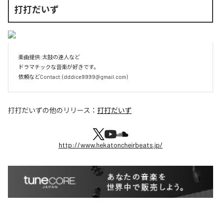
打打だいず
楽曲提供:太鼓の達人など

ドラマチックな音楽が好きです。

依頼などContact:(dddice9999@gmail.com)
打打だいず
の他のリリース：
打打だいず
http://www.hekatoncheirbeats.jp/