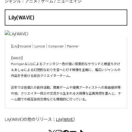
ジャンル：
アニメ
/
ゲーム
/
ニューエイジ
Lily(WAVE)
【Lily】Vocalist｜Lyricist｜Composer｜Planner

【WAVE】

Morrigan＆Lilyによるファンタジー色の強い叙景的なサウンドと暁星ちかげ
＆あしゅによる幻想的な彩りを音へと灯す映像を主軸に、幅広いジャンルの
作品を手掛ける総合クリエイターチーム。

近年では各個人の創作活動、商業ゲームや提携アーティストへの楽曲提供等
の他、クリエイター同士の交流から生まれる大規模な企画発想を重んじ、チ
ーム間での相互技術交換なども積極的に行っている。
Lily(WAVE)
の他のリリース：
Lily(WAVE)