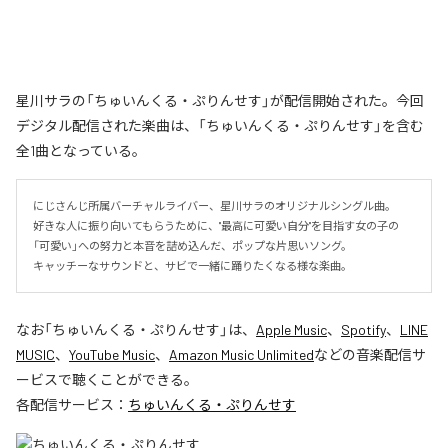
星川サラの「ちゅいんくる・ぷりんせす」が配信開始された。今回
デジタル配信された楽曲は、「ちゅいんくる・ぷりんせす」を含む
全1曲となっている。
にじさんじ所属バーチャルライバー、星川サラのオリジナルシングル曲。

好きな人に振り向いてもらうために、"最高に可愛い自分"を目指す女の子の
「可愛い」への努力と本音を詰め込んだ、ポップな片思いソング。

キャッチーなサウンドと、サビで一緒に踊りたくなる様な楽曲。
なお「
ちゅいんくる・ぷりんせす
」は、
Apple Music
、
Spotify
、
LINE
MUSIC
、
YouTube Music
、
Amazon Music Unlimited
などの音楽配信サ
ービスで聴くことができる。
各配信サービス：
ちゅいんくる・ぷりんせす