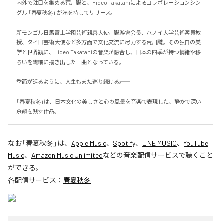
内外で注目を集める荒川颼と、Hideo Takataniによるコラボレーションシン
グル 「春夏秋冬」 が満を持してリリース。

新モンゴル日馬富士学園芸術親善大使、颼游會会長、ハノイ大学芸術客員教
授、タイ日芸術大使など多方面で文化交流に尽力する荒川颼。その独自の美
学と世界観に、Hideo Takataniの音楽が融合し、日本の四季が持つ情緒や移
ろいを繊細に描き出した一曲となっている。

季節が巡るように、人生もまた巡り続ける――。

「春夏秋冬」は、日本文化の美しさと心の風景を音楽で表現した、静かで深い
余韻を残す作品。
なお「
春夏秋冬
」は、
Apple Music
、
Spotify
、
LINE MUSIC
、
YouTube
Music
、
Amazon Music Unlimited
などの音楽配信サービスで聴くこと
ができる。
各配信サービス：
春夏秋冬