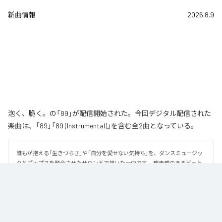
新曲情報
2026.8.9
泡く、脆く。の「89」が配信開始された。今回デジタル配信された
楽曲は、「89」「89 (Instrumental)」を含む全2曲となっている。
誰もが抱える「生きづらさ」や「自分を愛せない気持ち」を、ダンスミュージッ
クとポップスを融合させたサウンドで描いた一曲です。 疾走感のあるビート
と繊細な歌詞が交差し、苦しさの中にも小さな希望を見つけ出していく。 「味
方だよ」というメッセージが、心にそっと寄り添う作品です。
なお「
89
」は、
Apple Music
、
Spotify
、
LINE MUSIC
、
YouTube Music
、