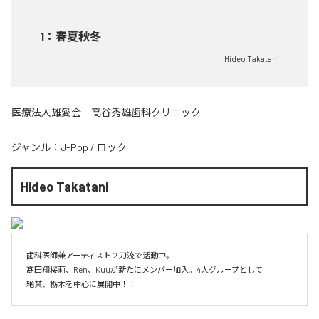
1
：
春夏秋冬
Hideo Takatani
医療法人雄愛会 高谷秀雄歯科クリニック
ジャンル：
J-Pop
/
ロック
Hideo Takatani
歯科医師兼アーティスト２刀流で活動中。

髙田翔桜莉、Ren、Kuuが新たにメンバー加入。4人グループとして

絶賛、栃木を中心に展開中！！