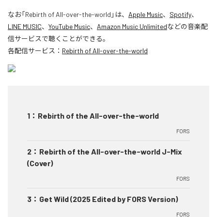
なお「
Rebirth of All-over-the-world
」は、
Apple Music
、
Spotify
、
LINE MUSIC
、
YouTube Music
、
Amazon Music Unlimited
などの音楽配
信サービスで聴くことができる。
各配信サービス：
Rebirth of All-over-the-world
1
：
Rebirth of the All-over-the-world
FORS
2
：
Rebirth of the All-over-the-world J-Mix
(Cover)
FORS
3
：
Get Wild (2025 Edited by FORS Version)
FORS