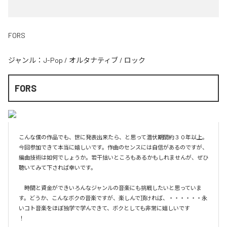
FORS
ジャンル：
J-Pop
/
オルタナティブ
/
ロック
FORS
こんな僕の作品でも、世に発表出来たら、と思って潜伏期間約３０年以上。
今回参加できて本当に嬉しいです。作曲のセンスには自信があるのですが、
編曲技術は如何でしょうか。若干拙いところもあるかもしれませんが、ぜひ
聴いてみて下されば幸いです。

　時間と資金ができいろんなジャンルの音楽にも挑戦したいと思っていま
す。どうか、こんなボクの音楽ですが、楽しんで頂ければ、・・・・・・永
いコト音楽をほぼ独学で学んできて、ボクとしても非常に嬉しいです

！
