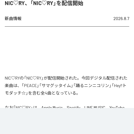
NIC♡RY、「NIC♡RY」を配信開始
新曲情報
2026.8.7
NIC♡RYの「NIC♡RY」が配信開始された。今回デジタル配信された
楽曲は、「PEACE」「サマグッタイム」「踊るニンニコリン」「Hey!!ト
モダッチ☆」を含む全4曲となっている。
なお「
NIC♡RY
」は、
Apple Music
、
Spotify
、
LINE MUSIC
、
YouTube
Music
、
Amazon Music Unlimited
などの音楽配信サービスで聴くこと
ができる。
各配信サービス：
NIC♡RY