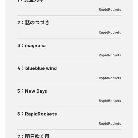
RapidRockets
2
：
話のつづき
RapidRockets
3
：
magnolia
RapidRockets
4
：
blueblue wind
RapidRockets
5
：
New Days
RapidRockets
6
：
RapidRockets
RapidRockets
7
：
明日吹く風