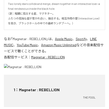
Two lonely stars collide and merge, drawn together in an interactive love—a 
final rendezvous inside the black hole.

（訳：暗闇に孤立する星、マグネター。

ふたつの孤独な星が惹かれ合い、融合する。相互作用の愛（Interactive Love）
を抱き、ブラックホールの中での最終ランデブーへ。）
なお「
Magnetar : REBELLION
」は、
Apple Music
、
Spotify
、
LINE
MUSIC
、
YouTube Music
、
Amazon Music Unlimited
などの音楽配信サ
ービスで聴くことができる。
各配信サービス：
Magnetar : REBELLION
1
：
Magnetar : REBELLION
THE FOOL