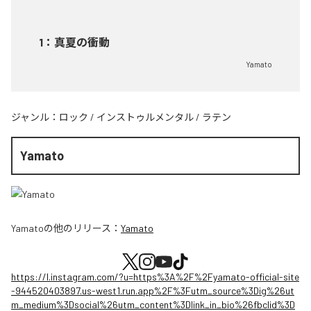
1
：
真夏の衝動
Yamato
ジャンル：
ロック
/
インストゥルメンタル
/
ラテン
Yamato
Yamato
の他のリリース：
Yamato
https://l.instagram.com/?u=https%3A%2F%2Fyamato-official-site
-944520403897.us-west1.run.app%2F%3Futm_source%3Dig%26ut
m_medium%3Dsocial%26utm_content%3Dlink_in_bio%26fbclid%3D