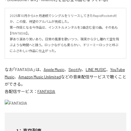
2025年10月から4ヶ月連続でシングルをリリースしてきたRapidRocketsだ
か、この度、待望のアルバムが完成した。

第一作目となる今作品は、インストルメンタルを2曲含む全10曲。その名も
【FANTASIA】。

夢あり涙あり笑いあり。日常の風景を歌いつつ、現実から少し離れて空を飛
ぶような時間へと誘う。ロックながらも柔らかい、ドリーミーロックと呼ぶ
にふさわしい作品に仕上がった。
なお「
FANTASIA
」は、
Apple Music
、
Spotify
、
LINE MUSIC
、
YouTube
Music
、
Amazon Music Unlimited
などの音楽配信サービスで聴くこと
ができる。
各配信サービス：
FANTASIA
1
：
真空列車