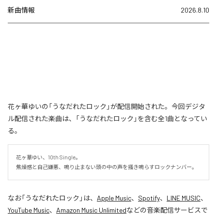
新曲情報
2026.8.10
花ヶ華ゆいの「うなだれたロック」が配信開始された。今回デジタ
ル配信された楽曲は、「うなだれたロック」を含む全1曲となってい
る。
花ヶ華ゆい、10th Single。

焦燥感と自己嫌悪、鳴り止まない頭の中の声を掻き鳴らすロックナンバー。
なお「
うなだれたロック
」は、
Apple Music
、
Spotify
、
LINE MUSIC
、
YouTube Music
、
Amazon Music Unlimited
などの音楽配信サービスで