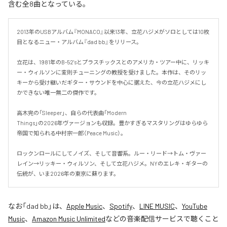
含む全8曲となっている。
2013年のUSBアルバム『MONACO』以来13年、立花ハジメがソロとしては10枚
目となるニュー・アルバム『dad bb』をリリース。

立花は、1981年のB-52'sとプラスチックスとのアメリカ・ツアー中に、リッキ
ー・ウィルソンに変則チューニングの教授を受けました。本作は、そのリッ
キーから受け継いだギター・サウンドを中心に据えた、今の立花ハジメにし
かできない唯一無二の傑作です。

高木完の「Sleeper」、自らの代表曲「Modern

Things」の2026年ヴァージョンも収録。豊かすぎるマスタリングはゆらゆら
帝国で知られる中村宗一郎（Peace Music）。

ロックンロールにしてノイズ、そして音響系。ルー・リード→トム・ヴァー
レイン→リッキー・ウィルソン、そして立花ハジメ。NYのエレキ・ギターの
伝統が、いま2026年の東京に蘇ります。
なお「
dad bb
」は、
Apple Music
、
Spotify
、
LINE MUSIC
、
YouTube
Music
、
Amazon Music Unlimited
などの音楽配信サービスで聴くこと