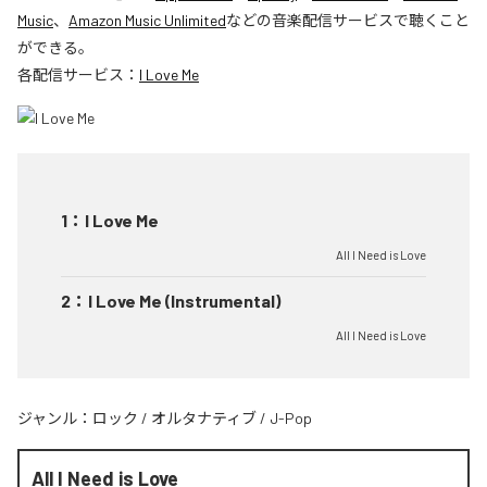
Music
、
Amazon Music Unlimited
などの音楽配信サービスで聴くこと
ができる。
各配信サービス：
I Love Me
1
：
I Love Me
All I Need is Love
2
：
I Love Me (Instrumental)
All I Need is Love
ジャンル：
ロック
/
オルタナティブ
/
J-Pop
All I Need is Love