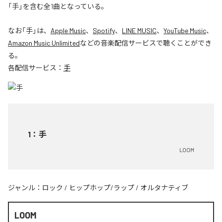
「手」を含む全1曲となっている。
なお「
手
」は、
Apple Music
、
Spotify
、
LINE MUSIC
、
YouTube Music
、
Amazon Music Unlimited
などの音楽配信サービスで聴くことができ
る。
各配信サービス：
手
1
：
手
LOOM
ジャンル：
ロック
/
ヒップホップ/ラップ
/
オルタナティブ
LOOM