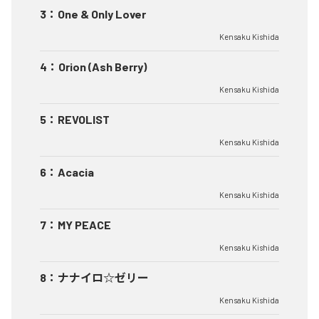
3
：
One & Only Lover
Kensaku Kishida
4
：
Orion (Ash Berry)
Kensaku Kishida
5
：
REVOLIST
Kensaku Kishida
6
：
Acacia
Kensaku Kishida
7
：
MY PEACE
Kensaku Kishida
8
：
ナナイロ☆ゼリー
Kensaku Kishida