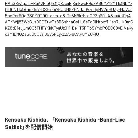
PAcGRvZgJleHRuA2FlbQIxMQBzcnRjBmFwcF9pZA85MzY2MTk3NDMz
OTI0NTkAAadz1a7zGSExFn7BUUH9ZGNJJ0VzcDpMV2pHUZy-HJVJr
5aoRar6OgPS9MQT9Q_aem_d8_Tc6M9lrrhtdCR2qB0HA&e=AUDgA
APMWjj8ZWtG_sDCGZtwPz8BSshhaGsHL6sFdOIMrpxf1-1ep7_llk9mC
KZ8tB1euj_mOO3THFYKkKFyuUz011-DeHT3FPbSYmbPGDC88vEIAaKy
caM1DMGZsSuO5Q7zi09V3FLykz2A-8CAF0MEQFIU
Kensaku Kishida、「Kensaku Kishida -Band-Live
Setlist」を配信開始