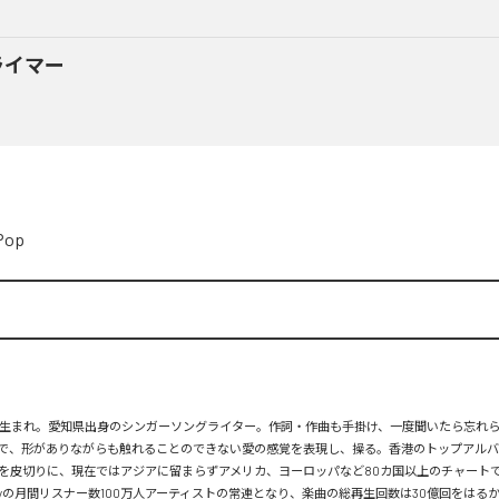
ライマー
Pop
月26日生まれ。愛知県出身のシンガーソングライター。作詞・作曲も手掛け、一度聞いたら忘れ
で、形がありながらも触れることのできない愛の感覚を表現し、操る。香港のトップアルバ
を皮切りに、現在ではアジアに留まらずアメリカ、ヨーロッパなど80カ国以上のチャートで
tifyの月間リスナー数100万人アーティストの常連となり、楽曲の総再生回数は30億回をはる