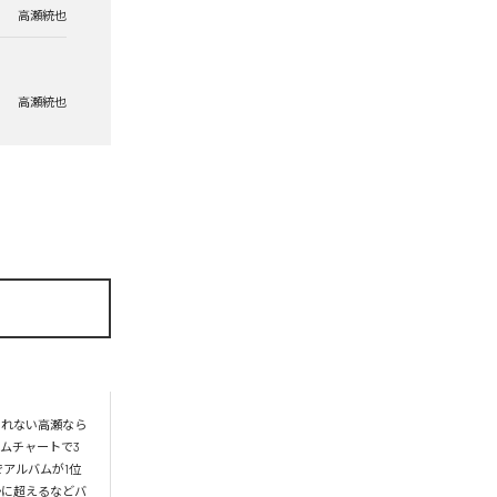
高瀬統也
高瀬統也
られない高瀬なら
ムチャートで3
アルバムが1位
かに超えるなどバ