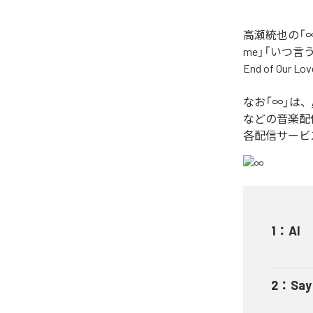
高瀬統也の「∞
me」「いつ言う？」
End of O
なお「
∞
」は、
などの音楽配
各配信サービ
1
：
AI
2
：
Say