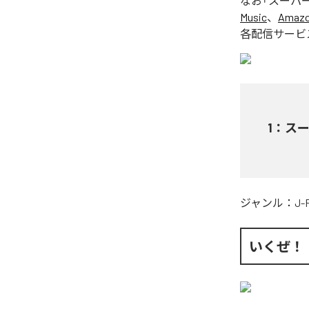
なお「
スーパ
Music
、
Amazon
各配信サービ
1
：
ス
ジャンル：
J-
いくぜ！