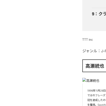
9
：
ク
TTT inc
ジャンル：
J-
高瀬統也
1996年11
ではのフレーズ
冠を達成したの
を獲得。Spo