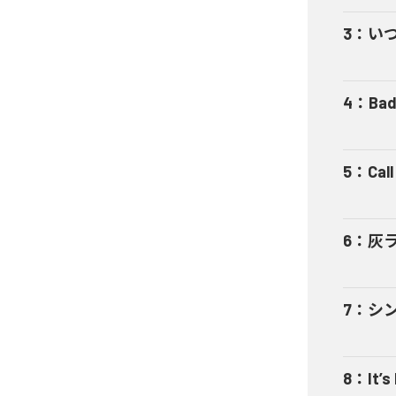
3
：
い
4
：
Bad
5
：
Cal
6
：
灰
7
：
シ
8
：
It’s