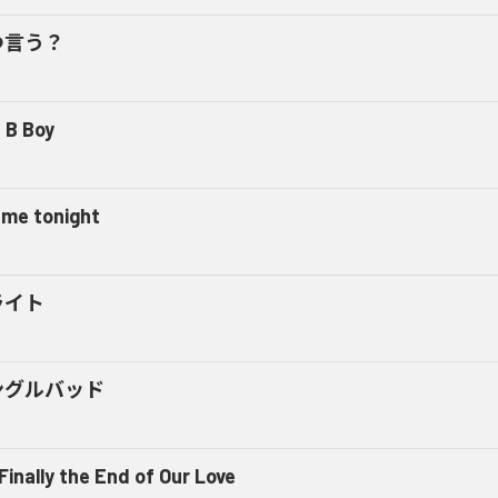
つ言う？
 B Boy
l me tonight
ライト
ングルバッド
 Finally the End of Our Love