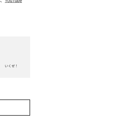
、
YouTube
。
いくぜ！