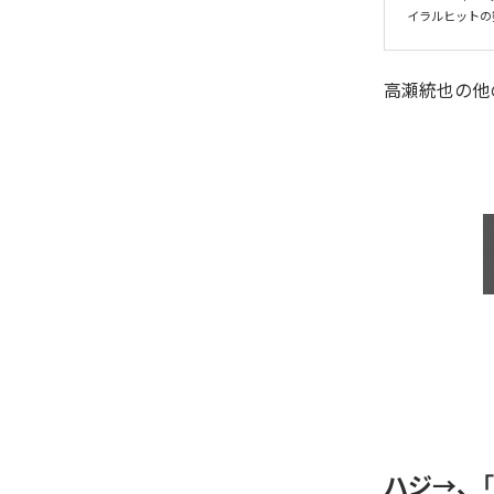
イラルヒットの
高瀬統也
の他
ハジ→、