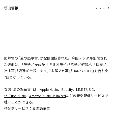
新曲情報
2026.8.7
怒華雪の「夏の怒華雪」が配信開始された。今回デジタル配信され
た楽曲は、「狂熱ノ佞武多」「キミオモイ」「灼熱ノ避暑地」「偏愛ノ
笊中華」「近過ギテ視エナイ」「未解ノ氷菓」「HANKAKUSE」を含む全
7曲となっている。
なお「
夏の怒華雪
」は、
Apple Music
、
Spotify
、
LINE MUSIC
、
YouTube Music
、
Amazon Music Unlimited
などの音楽配信サービスで
聴くことができる。
各配信サービス：
夏の怒華雪