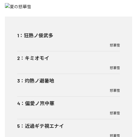
1
：
狂熱ノ佞武多
怒華雪
2
：
キミオモイ
怒華雪
3
：
灼熱ノ避暑地
怒華雪
4
：
偏愛ノ笊中華
怒華雪
5
：
近過ギテ視エナイ
怒華雪