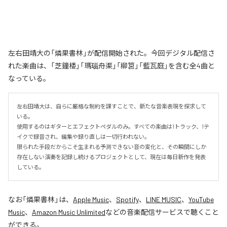
左右田靖大の「燐果書林」が配信開始された。今回デジタル配信さ
れた楽曲は、「芝鐘楼」「瑪瑙舟渠」「柳筥」「藍瓦庭」を含む全4曲と
なっている。
左右田靖大は、自らに厳格な制約を課すことで、新たな音楽表現を探求して
いる。

使用するのはギターとエフェクトペダルのみ。すべての楽曲は1トラック、1テ
イクで録音され、編集や録り直しは一切行われない。

限られた手段だからこそ生まれる予測できない音の変化と、その瞬間にしか
存在しない演奏を記録し続けるプロジェクトとして、現在は毎日新作を発表
している。
なお「
燐果書林
」は、
Apple Music
、
Spotify
、
LINE MUSIC
、
YouTube
Music
、
Amazon Music Unlimited
などの音楽配信サービスで聴くこと
ができる。