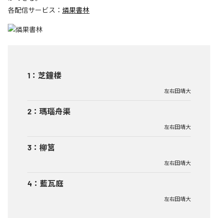
各配信サービス：
燐果書林
1
：
芝鐘楼
左右田靖大
2
：
瑪瑙舟渠
左右田靖大
3
：
柳筥
左右田靖大
4
：
藍瓦庭
左右田靖大