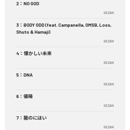
2
：
NO GOD
GEZAN
3
：
BODY ODD (feat. Campanella, OMSB, Loss,
Shuto & Hamaji)
GEZAN
4
：
懐かしい未来
GEZAN
5
：
DNA
GEZAN
6
：
優陽
GEZAN
7
：
龍のにほい
GEZAN