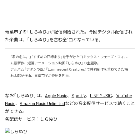
青葉市子の「しらぬひ」が配信開始された。今回デジタル配信され
た楽曲は、「しらぬひ」を含む全1曲となっている。
「君の名は。」「すずめの戸締まり」を手がけたコミックス・ウェーブ・フィル
ム最新作、短篇アニメーション映画『しらぬひ』の主題歌。

アルバム『アダンの風』『Luminescent Creatures』で共同制作を重ねてきた梅
林太郎が作曲、青葉市子が作詞を担当。
なお「
しらぬひ
」は、
Apple Music
、
Spotify
、
LINE MUSIC
、
YouTube
Music
、
Amazon Music Unlimited
などの音楽配信サービスで聴くこと
ができる。
各配信サービス：
しらぬひ