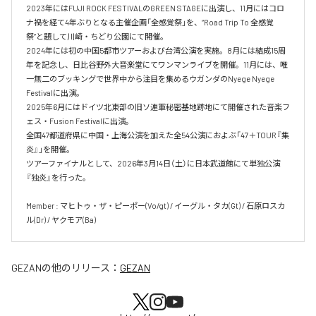
2023年にはFUJI ROCK FESTIVALのGREEN STAGEに出演し、11月にはコロ
ナ禍を経て4年ぶりとなる主催企画「全感覚祭」を、“Road Trip To 全感覚
祭”と題して川崎・ちどり公園にて開催。

2024年には初の中国5都市ツアーおよび台湾公演を実施。8月には結成15周
年を記念し、日比谷野外大音楽堂にてワンマンライブを開催。11月には、唯
一無二のブッキングで世界中から注目を集めるウガンダのNyege Nyege 
Festivalに出演。

2025年6月にはドイツ北東部の旧ソ連軍秘密基地跡地にて開催された音楽フ
ェス・Fusion Festivalに出演。

全国47都道府県に中国・上海公演を加えた全54公演におよぶ「47＋TOUR『集
炎』」を開催。

ツアーファイナルとして、2026年3月14日（土）に日本武道館にて単独公演
『独炎』を行った。

Member : マヒトゥ・ザ・ピーポー(Vo/gt) / イーグル・タカ(Gt) / 石原ロスカ
ル(Dr) / ヤクモア(Ba)
GEZAN
の他のリリース：
GEZAN