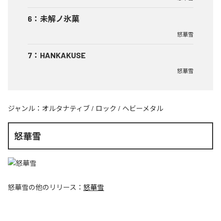
6
：
未解ノ氷菓
怒華雪
7
：
HANKAKUSE
怒華雪
ジャンル：
オルタナティブ
/
ロック
/
ヘビーメタル
怒華雪
怒華雪
の他のリリース：
怒華雪