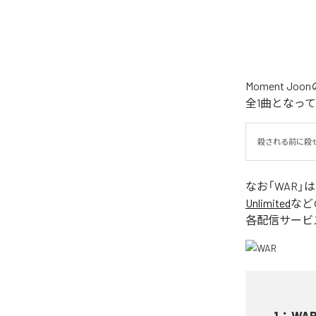
Moment 
全1曲となっ
殺される前に殺
なお「
WAR
」
Unlimited
など
各配信サービ
1
：
WA