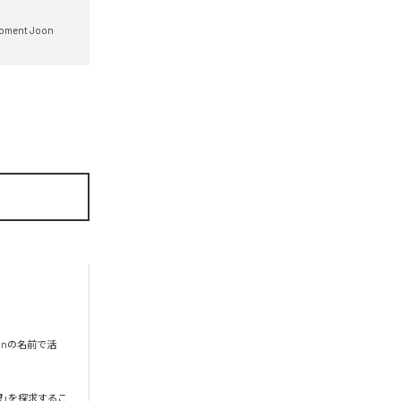
oment Joon
onの名前で活
希望」を探求するこ