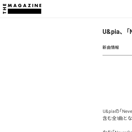
U&pia、「
新曲情報
U&piaの「N
含む全1曲と