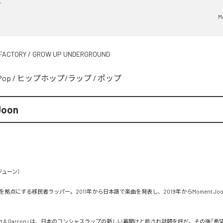
M
FACTORY / GROW UP UNDERGROUND
Pop
/
ヒップホップ/ラップ
/
ポップ
Joon
ューン）

拠点にする移民者ラッパー。2011年から日本語で楽曲を発表し、2019年からMoment Jo
port & Garçon』は、日本のコンシャスラップの新しい幕開けと称され話題を呼だ。その後「