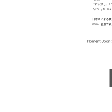
とに没頭し、20
ム『Only Built 
日本語による執
はWeb岩波で
Moment Joon