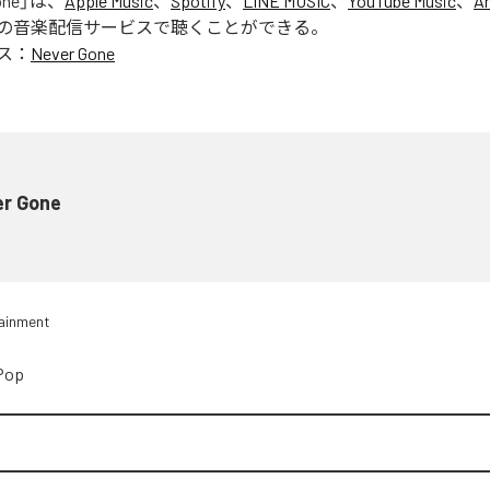
one
」は、
Apple Music
、
Spotify
、
LINE MUSIC
、
YouTube Music
、
A
の音楽配信サービスで聴くことができる。
ス：
Never Gone
er Gone
tainment
Pop