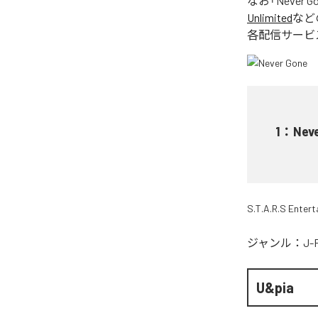
なお「
Never G
Unlimited
など
各配信サービ
1
：
Nev
S.T.A.R.S Enter
ジャンル：
J-
U&pia