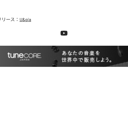
リリース：
U&pia