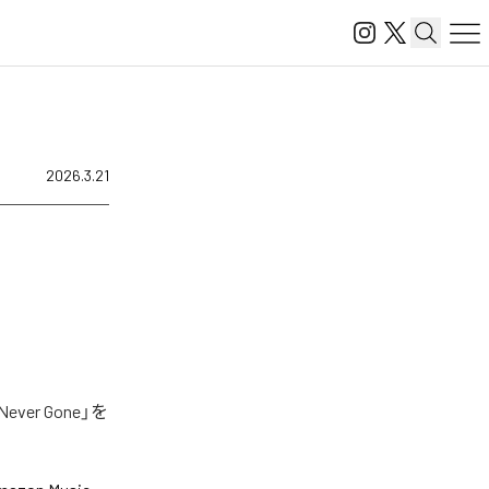
2026.3.21
er Gone」を