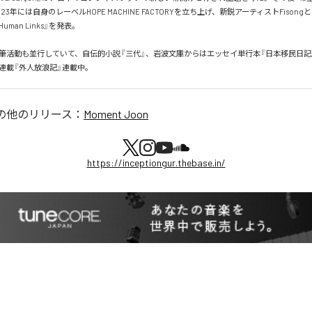
23年には自身のレーベルHOPE MACHINE FACTORYを立ち上げ、新鋭アーティストFison
4 Human Links』を発表。

筆活動も並行していて、自伝的小説『三代』、岩波文庫からはエッセイ単行本『日本移民日記
新連載『外人放浪記』連載中。
の他のリリース：
Moment Joon
https://inceptiongur.thebase.in/