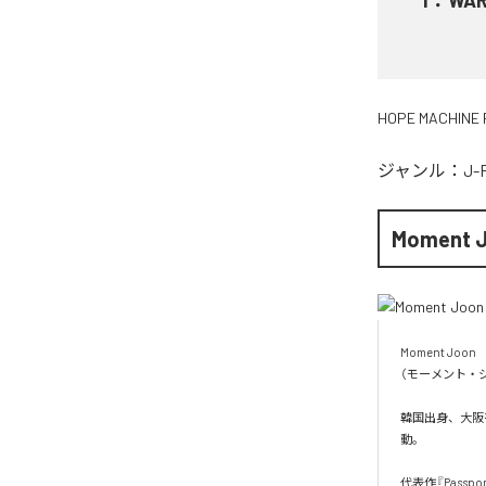
HOPE MACHINE 
ジャンル：
J-
Moment 
Moment Joon

（モーメント・ジ
韓国出身、大阪を
動。

代表作『Pass