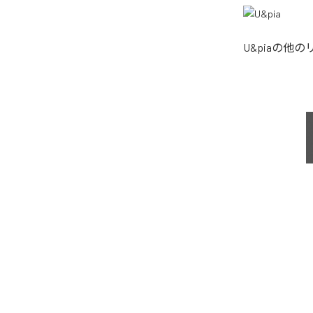
U&pia
の他の