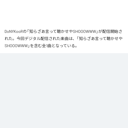
DoNYKooRの「知らざあ言って聴かせやSHOOOWWW」が配信開始さ
れた。今回デジタル配信された楽曲は、「知らざあ言って聴かせや
SHOOOWWW」を含む全1曲となっている。
なお「
知らざあ言って聴かせやSHOOOWWW
」は、
Apple Music
、
Spotify
、
LINE MUSIC
、
YouTube Music
、
Amazon Music Unlimited
など
の音楽配信サービスで聴くことができる。
各配信サービス：
知らざあ言って聴かせやSHOOOWWW
1
：
知らざあ言って聴かせやSHOOOWWW