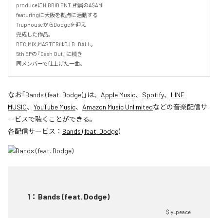
produceにHIBRID ENT.所属のA$AMI

featuringに大阪を拠点に活動する

TrapHouseからDodgeを迎え

完成した作品。

REC,MIX,MASTERはDJ B=BALL。

5th EPの『Cash Out』に続き

同メンバーで仕上げた一曲。
なお「
Bands (feat. Dodge)
」は、
Apple Music
、
Spotify
、
LINE
MUSIC
、
YouTube Music
、
Amazon Music Unlimited
などの音楽配信サ
ービスで聴くことができる。
各配信サービス：
Bands (feat. Dodge)
1
：
Bands (feat. Dodge)
$ly_peace