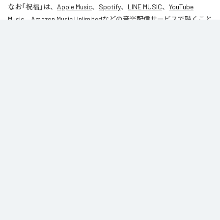
なお「
祝福
」は、
Apple Music
、
Spotify
、
LINE MUSIC
、
YouTube
Music
、
Amazon Music Unlimited
などの音楽配信サービスで聴くこと
ができる。
各配信サービス：
祝福
1
：
祝福
めらんこ通り
ジャンル：
オルタナティブ
/
サイケデリック
/
J-Pop
めらんこ通り