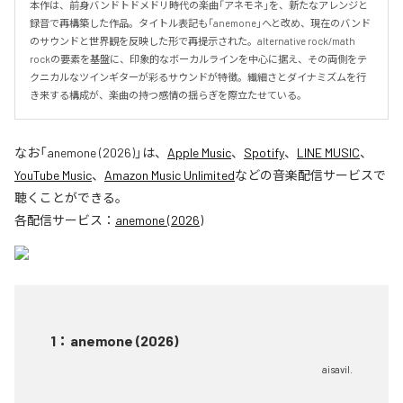
本作は、前身バンドトドメドリ時代の楽曲「アネモネ」を、新たなアレンジと
録音で再構築した作品。タイトル表記も「anemone」へと改め、現在のバンド
のサウンドと世界観を反映した形で再提示された。alternative rock/math 
rockの要素を基盤に、印象的なボーカルラインを中心に据え、その両側をテ
クニカルなツインギターが彩るサウンドが特徴。繊細さとダイナミズムを行
き来する構成が、楽曲の持つ感情の揺らぎを際立たせている。
なお「
anemone (2026)
」は、
Apple Music
、
Spotify
、
LINE MUSIC
、
YouTube Music
、
Amazon Music Unlimited
などの音楽配信サービスで
聴くことができる。
各配信サービス：
anemone (2026)
1
：
anemone (2026)
aisavil.