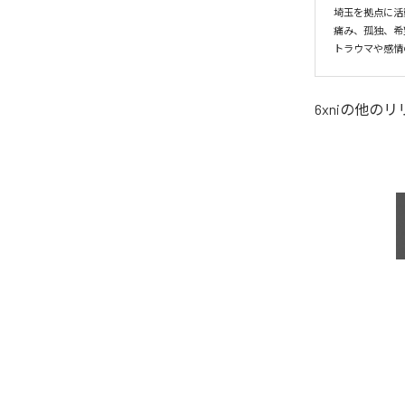
埼玉を拠点に活動
痛み、孤独、希
トラウマや感情
6xni
の他のリ