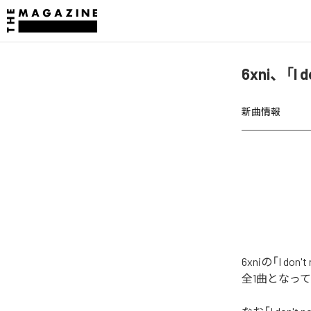
6xni、「I
新曲情報
6xniの「I 
全1曲となっ