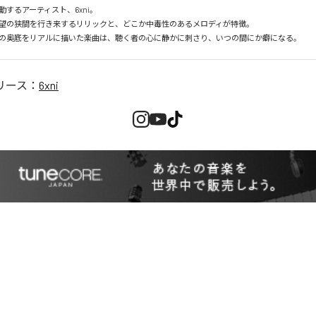
するアーティスト、6xni。

望の狭間を行き来するリリックと、どこか中毒性のあるメロディが特徴。

の奥底をリアルに描いた楽曲は、聴く者の心に静かに刺さり、いつの間にか癖になる。
リース：
6xni