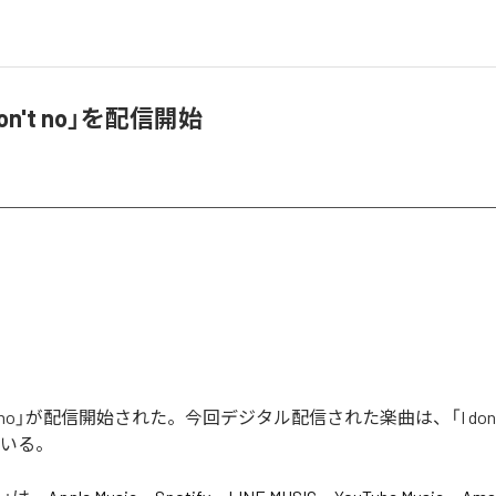
 don't no」を配信開始
don't no」が配信開始された。今回デジタル配信された楽曲は、「I don'
ている。