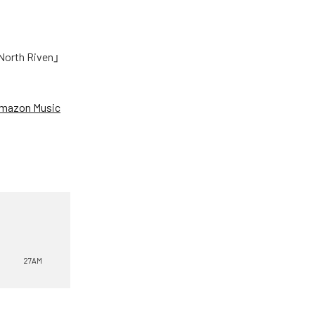
h Riven」
mazon Music
27AM