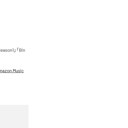
on1」「Bin
mazon Music