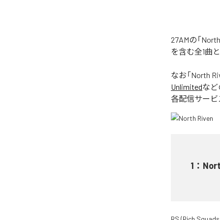
27AMの「No
を含む全1曲
なお「
North Ri
Unlimited
など
各配信サービ
1
：
Nort
RS (Rich Squads