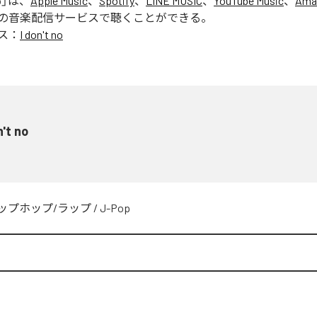
o
」は、
Apple Music
、
Spotify
、
LINE MUSIC
、
YouTube Music
、
Ama
の音楽配信サービスで聴くことができる。
ス：
I don't no
n't no
ップホップ/ラップ
/
J-Pop