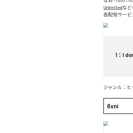
なお「
I don't n
Unlimited
など
各配信サービ
1
：
I do
ジャンル：
ヒ
6xni