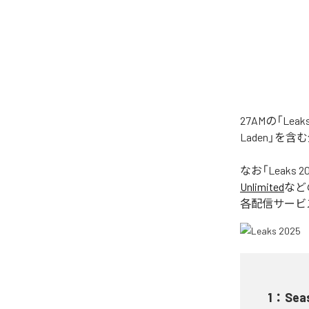
27AMの「Le
Laden」を
なお「
Leaks 2
Unlimited
など
各配信サービ
1
：
Sea