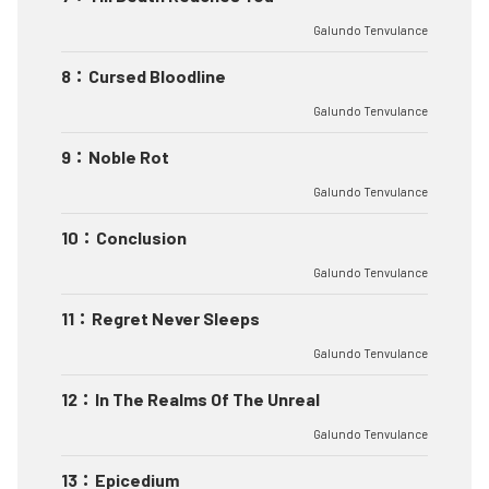
Galundo Tenvulance
8
：
Cursed Bloodline
Galundo Tenvulance
9
：
Noble Rot
Galundo Tenvulance
10
：
Conclusion
Galundo Tenvulance
11
：
Regret Never Sleeps
Galundo Tenvulance
12
：
In The Realms Of The Unreal
Galundo Tenvulance
13
：
Epicedium