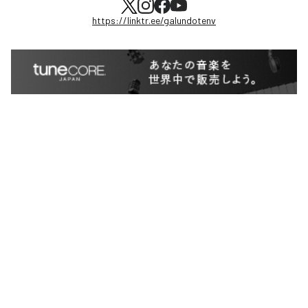
https://linktr.ee/galundotenv