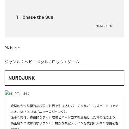
1
：
Chase the Sun
NUROJUNK
RK Music
ジャンル：
ヘビーメタル
/
ロック
/
ゲーム
NUROJUNK
攻撃的かつ前衛的な表現で世界を引き込むバーチャルガールズハードコアデ
ュオ、NUROJUNK（ニューロジャンク）。

派手な義体、特徴的なテック衣装とハードコアを主軸とした音楽性により、
高密度かつ攻撃的なサウンド、鮮烈な視覚デザインを武器に人々の感情を響
かせる。