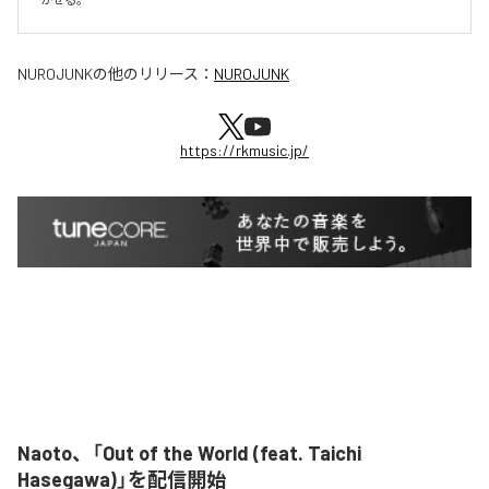
NUROJUNK
の他のリリース：
NUROJUNK
https://rkmusic.jp/
Naoto、「Out of the World (feat. Taichi
Hasegawa)」を配信開始