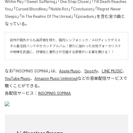
Within Me」「Sweet Suffering」「One Step Closer」「Till Death Reaches
You」「Cursed Bloodline」「Noble Rot」「Conclusion」「Regret Never
Sleeps」「In The Realms Of The Unreal」「Epicedium」を含む全13曲と
なっている。
前作が国外からも高評価を得た、国内シンフォニック／メロディックデスメ
タル最注目バンドのセカンドアルバム！新たに加わった女性ヴォーカリスト
の咆哮を武器に、抒情性と激烈さが交錯する新章がいま幕を開ける！！
なお「
INSOMNIS SOMNIA
」は、
Apple Music
、
Spotify
、
LINE MUSIC
、
YouTube Music
、
Amazon Music Unlimited
などの音楽配信サービスで
聴くことができる。
各配信サービス：
INSOMNIS SOMNIA
1
：
Sleepless Dreams