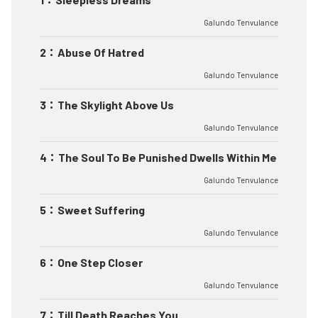
Galundo Tenvulance
2
：
Abuse Of Hatred
Galundo Tenvulance
3
：
The Skylight Above Us
Galundo Tenvulance
4
：
The Soul To Be Punished Dwells Within Me
Galundo Tenvulance
5
：
Sweet Suffering
Galundo Tenvulance
6
：
One Step Closer
Galundo Tenvulance
7
：
Till Death Reaches You