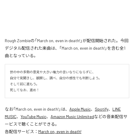
Rough Zombieの「March on, even in death!」が配信開始された。今回
デジタル配信された楽曲は、「March on, even in death!」を含む全1
曲となっている。
世の中の多勢の意見や大きい権力の言いなりにならずに、

自分で見聞きし、観察し、調べ、自分の感性でも判断しよう。

そして前に進もう。

死してなお、進め！
なお「
March on, even in death!
」は、
Apple Music
、
Spotify
、
LINE
MUSIC
、
YouTube Music
、
Amazon Music Unlimited
などの音楽配信サ
ービスで聴くことができる。
各配信サービス：
March on, even in death!