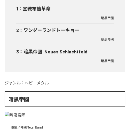
1
：
宣戦布告革命
暗黒帝國
2
：
ワンダーランドトーキョー
暗黒帝國
3
：
暗黒帝國-Neues Schlachtfeld-
暗黒帝國
ジャンル：
ヘビーメタル
暗黒帝國
激情ノ帝國Metal Band