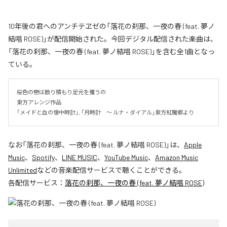
10年後の君へのアンチテヱゼの「落花の刹那、一夜の春 (feat. 夢ノ
結唱 ROSE)」が配信開始された。今回デジタル配信された楽曲は、
「落花の刹那、一夜の春 (feat. 夢ノ結唱 ROSE)」を含む全1曲となっ
ている。
桜色の戀は散り積もり足元を攫うの

東方アレンジ作品

「メイドと血の懐中時計」, 「月時計　～ ルナ・ダイアル」東方紅魔郷より
なお「
落花の刹那、一夜の春 (feat. 夢ノ結唱 ROSE)
」は、
Apple
Music
、
Spotify
、
LINE MUSIC
、
YouTube Music
、
Amazon Music
Unlimited
などの音楽配信サービスで聴くことができる。
各配信サービス：
落花の刹那、一夜の春 (feat. 夢ノ結唱 ROSE)