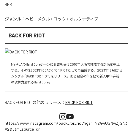
BFR
ジャンル：
ヘビーメタル
/
ロック
/
オルタナティブ
BACK FOR RIOT
NYやLAのHard Coreシーンに影響を受け2010年大阪で結成するが活動中止
する。その後2021年にBACK FOR RIOTとして再結成する。2023年12月に1st
シングル「BACK FOR RIOT」をリリース。ある程度の年を経て新人中年手前
の攻撃力溢れるHard Core。
BACK FOR RIOT
の他のリリース：
BACK FOR RIOT
https://www.instagram.com/back_for_riot?igsh=N24wOGNwZjI2N3
V2&utm_source=qr