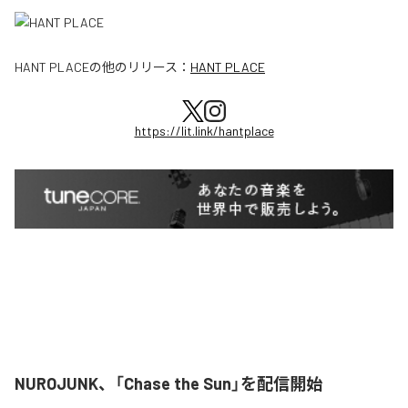
HANT PLACE
の他のリリース：
HANT PLACE
https://lit.link/hantplace
NUROJUNK、「Chase the Sun」を配信開始