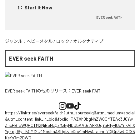
1
：
Start It Now
EVER seek FAITH
ジャンル：
ヘビーメタル
/
ロック
/
オルタナティブ
EVER seek FAITH
EVER seek FAITH
の他のリリース：
EVER seek FAITH
https://linktr.ee/everseekfaith?utm_source=ig&utm_medium=social
&utm_content=link_in_bio&fbclid=PAZXh0bgNhZW0CMTEAc3J0Yw
ZhcHBfaWQPOTM2NjE5NzQzMzkyNDU5AAGnARKOqYaHfy-lOcYifkVhX
YqFpjJBy_l6OMf2U4MbshaASDpizJeDov1mMwA_aem_7CjGp3wUCfX6
KeYs7m2BWQ