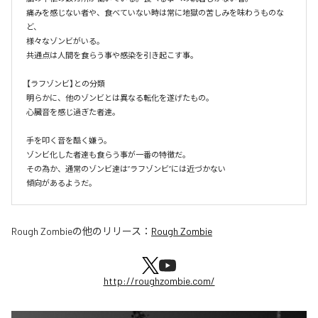
痛みを感じない者や、食べていない時は常に地獄の苦しみを味わうものな
ど、

様々なゾンビがいる。

共通点は人間を食らう事や感染を引き起こす事。

【ラフゾンビ】との分類

明らかに、他のゾンビとは異なる転化を遂げたもの。

心臓音を感じ過ぎた者達。

手を叩く音を酷く嫌う。

ゾンビ化した者達も食らう事が一番の特徴だ。

その為か、通常のゾンビ達は”ラフゾンビ”には近づかない

傾向があるようだ。
Rough Zombie
の他のリリース：
Rough Zombie
http://roughzombie.com/