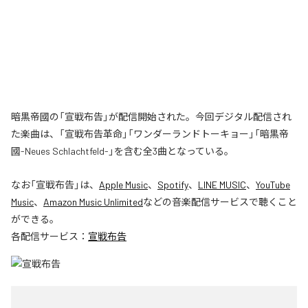
暗黒帝國の「宣戦布告」が配信開始された。今回デジタル配信され
た楽曲は、「宣戦布告革命」「ワンダーランドトーキョー」「暗黒帝
國-Neues Schlachtfeld-」を含む全3曲となっている。
なお「
宣戦布告
」は、
Apple Music
、
Spotify
、
LINE MUSIC
、
YouTube
Music
、
Amazon Music Unlimited
などの音楽配信サービスで聴くこと
ができる。
各配信サービス：
宣戦布告