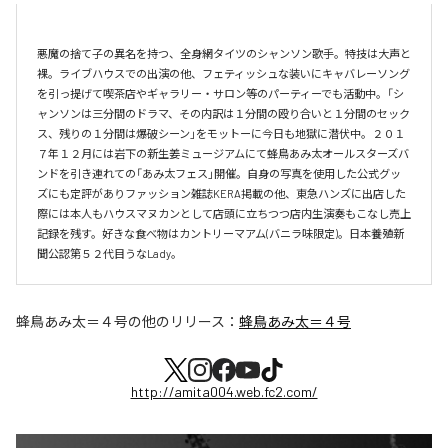
悪魔の捨て子の異名を持つ、全身網タイツのシャンソン歌手。特技は大声と
裸。ライブハウスでの出演の他、フェティッシュな装いにキャバレーソング
を引っ提げて喫茶店やギャラリー・サロン等のパーティーでも活動中。「シ
ャンソンは三分間のドラマ、その内訳は１分間の殴り合いと１分間のセック
ス、残りの１分間は爆破シーン」をモットーに今日も地獄に潜伏中。２０１
７年１２月には岩下の新生姜ミュージアムにて蜂鳥あみ太オールスターズバ
ンドを引き連れての「あみ太フェス」開催。自身の写真を使用した公式グッ
ズにも定評がありファッション雑誌KERA掲載の他、東急ハンズに出店した
際には本人もハウスマヌカンとして店頭に立ちつつ店内生演奏もこなし売上
記録を残す。好きな食べ物はカントリーマアム(バニラ味限定)。日本養殖新
聞公認第５２代目うなLady。
蜂鳥あみ太＝４号
の他のリリース：
蜂鳥あみ太＝４号
http://amita004.web.fc2.com/