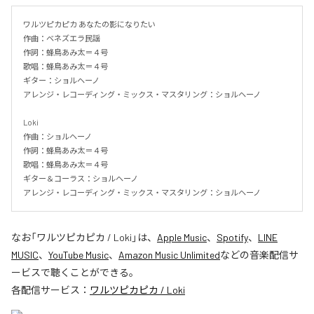
ワルツピカピカ あなたの影になりたい

作曲：ベネズエラ民謡

作詞：蜂鳥あみ太＝４号

歌唱：蜂鳥あみ太＝４号

ギター：ショルヘーノ

アレンジ・レコーディング・ミックス・マスタリング：ショルヘーノ

Loki

作曲：ショルヘーノ

作詞：蜂鳥あみ太＝４号

歌唱：蜂鳥あみ太＝４号

ギター＆コーラス：ショルヘーノ

アレンジ・レコーディング・ミックス・マスタリング：ショルヘーノ
なお「
ワルツピカピカ / Loki
」は、
Apple Music
、
Spotify
、
LINE
MUSIC
、
YouTube Music
、
Amazon Music Unlimited
などの音楽配信サ
ービスで聴くことができる。
各配信サービス：
ワルツピカピカ / Loki