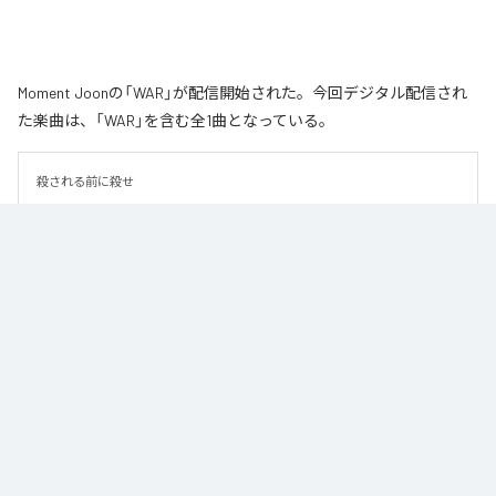
Moment Joonの「WAR」が配信開始された。今回デジタル配信され
た楽曲は、「WAR」を含む全1曲となっている。
殺される前に殺せ
なお「
WAR
」は、
Apple Music
、
Spotify
、
LINE MUSIC
、
YouTube
Music
、
Amazon Music Unlimited
などの音楽配信サービスで聴くこと
ができる。
各配信サービス：
WAR
1
：
WAR