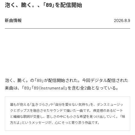
泡く、脆く。、「89」を配信開始
新曲情報
2026.8.9
泡く、脆く。の「89」が配信開始された。今回デジタル配信された
楽曲は、「89」「89 (Instrumental)」を含む全2曲となっている。
誰もが抱える「生きづらさ」や「自分を愛せない気持ち」を、ダンスミュージッ
クとポップスを融合させたサウンドで描いた一曲です。 疾走感のあるビート
と繊細な歌詞が交差し、苦しさの中にも小さな希望を見つけ出していく。 「味
方だよ」というメッセージが、心にそっと寄り添う作品です。