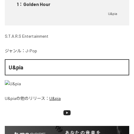
1
：
Golden Hour
U&pia
S.T.A.R.S Entertainment
ジャンル：
J-Pop
U&pia
U&pia
の他のリリース：
U&pia