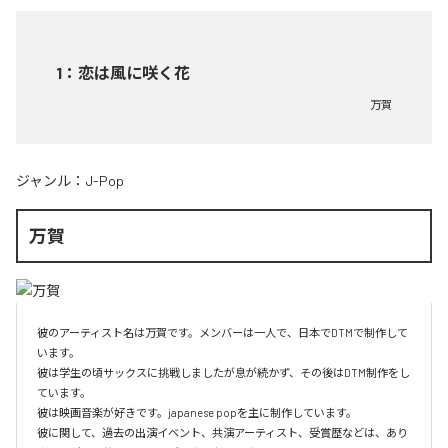
1
：
恋は風に咲く花
万賀
ジャンル：
J-Pop
万賀
彼のアーティスト名は万賀です。メンバーは一人で、日本でDTMで制作して
います。

彼は学生の頃サックスに挑戦しましたが息が続かず、その後はDTM制作をし
ています。

彼は映画音楽が好きです。japanese popを主に制作しています。

彼に関して、過去の出演イベント、共演アーティスト、受賞歴などは、あり