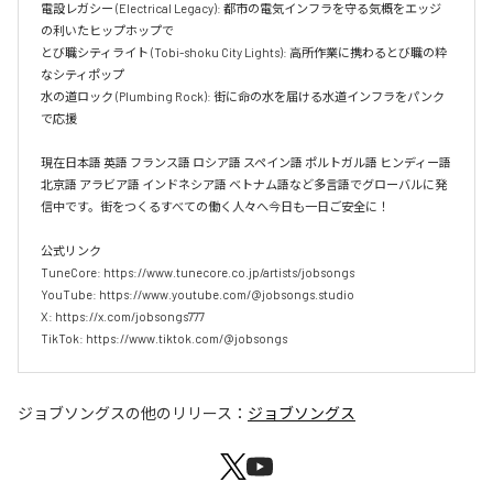
電設レガシー (Electrical Legacy): 都市の電気インフラを守る気概をエッジ
の利いたヒップホップで  

とび職シティライト (Tobi-shoku City Lights): 高所作業に携わるとび職の粋
なシティポップ  

水の道ロック (Plumbing Rock): 街に命の水を届ける水道インフラをパンク
で応援

現在日本語 英語 フランス語 ロシア語 スペイン語 ポルトガル語 ヒンディー語 
北京語 アラビア語 インドネシア語 ベトナム語など多言語でグローバルに発
信中です。街をつくるすべての働く人々へ今日も一日ご安全に！

公式リンク

TuneCore: https://www.tunecore.co.jp/artists/jobsongs

YouTube: https://www.youtube.com/@jobsongs.studio

X: https://x.com/jobsongs777

TikTok: https://www.tiktok.com/@jobsongs
ジョブソングス
の他のリリース：
ジョブソングス