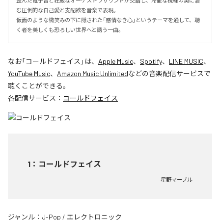
歪んだ電子音と荘厳なオーケストラサウンドが交錯し、冷徹な視線の奥に潜
む圧倒的な自己愛と支配欲を音楽で表現。

仮面のような微笑みの下に隠された「感情なき心」というテーマを通して、聴
く者を美しくも恐ろしい世界へと誘う一曲。
なお「
コールドフェイス
」は、
Apple Music
、
Spotify
、
LINE MUSIC
、
YouTube Music
、
Amazon Music Unlimited
などの音楽配信サービスで
聴くことができる。
各配信サービス：
コールドフェイス
1
：
コールドフェイス
星野マーブル
ジャンル：
J-Pop
/
エレクトロニック