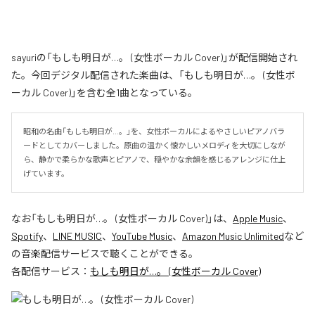
sayuriの「もしも明日が…。 (女性ボーカル Cover)」が配信開始され
た。今回デジタル配信された楽曲は、「もしも明日が…。 (女性ボ
ーカル Cover)」を含む全1曲となっている。
昭和の名曲「もしも明日が…。」を、女性ボーカルによるやさしいピアノバラ
ードとしてカバーしました。原曲の温かく懐かしいメロディを大切にしなが
ら、静かで柔らかな歌声とピアノで、穏やかな余韻を感じるアレンジに仕上
げています。
なお「
もしも明日が…。 (女性ボーカル Cover)
」は、
Apple Music
、
Spotify
、
LINE MUSIC
、
YouTube Music
、
Amazon Music Unlimited
など
の音楽配信サービスで聴くことができる。
各配信サービス：
もしも明日が…。 (女性ボーカル Cover)