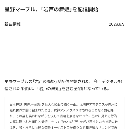
星野マーブル、「岩戸の舞姫」を配信開始
新曲情報
2026.8.9
星野マーブルの「岩戸の舞姫」が配信開始された。今回デジタル配
信された楽曲は、「岩戸の舞姫」を含む全1曲となっている。
日本神話「天岩戸伝説」を壮大な楽曲で描く一曲。太陽神アマテラスが岩戸に
隠れ世界が闇に包まれたとき、女神アメノウズメは恐れることなく舞を踊
り、その姿を笑われながらも決して品格を崩さなかった。愚かに見える行為
の裏に隠された知性と覚悟、そして「笑い」が「光」を呼び戻すという神話の教
えを、琴・尺八と壮麗な弦楽オーケストラが織りなす和洋融合サウンドで再