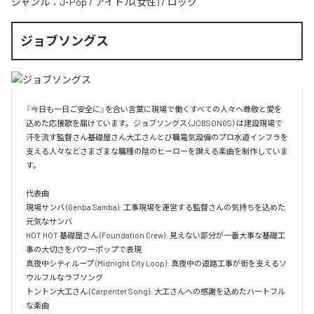
ジャンル：
J-Pop
/
アイドル(女性)
/
ロック
ジョブソングス
『今日も一日ご安全に』を合い言葉に現場で働くすべての人々へ尊敬と愛を
込めた応援歌を届けています。ジョブソングス（JOBSONGS）は建設現場で
汗を流す監督さん基礎屋さん大工さんとび職電気設備のプロ水道インフラを
支える人々などさまざまな職種の陰のヒーローを讃える楽曲を制作していま
す。

代表曲  

現場サンバ (Genba Samba): 工事現場を運営する監督さんの気持ちを込めた
元気なサンバ  

HOT HOT 基礎屋さん (Foundation Crew): 見えない部分が一番大事な基礎工
事の大切さをパワーポップで表現  

真夜中シティループ (Midnight City Loop): 真夜中の道路工事が街を支えるソ
ウルフルなラブソング  

トントン大工さん (Carpenter Song): 大工さんへの感謝を込めたハートフル
な楽曲  
