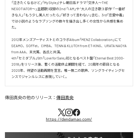
「泣きたくなるけど」「My Style」(テレ朝日系ドラマ「交渉人～THE 
NEGOTIATOR～」主題歌) 収録の2nd 「I AM」や ”大人の泣き歌３部作” 「一番好
きな人」「もう少し美人だったら」「好きって言わない」含む、3rd「恋愛中毒」
では小説のようなラブソングの数々を描き出し多くの女性から共感を集め
た。

2012年メンズアーティストとのコラボAlbum「MENZ Collaboration」にて
SEAMO、SOFFet、CIMBA、TENN & KLUTCH from ET-KING、URATA NAOYA 
from AAA、末光篤、各氏と共演。

4th「セミダブル」5th「Love for Sale」初となるベスト盤「Eternal Best 2000-
2018」をリリース後、暫くの活動休止期間を経て、20周年の節目となる
2020年、待望の活動再開を宣言。唯一無二の歌声、ソングライティングセ
ンスでジャンルレスに表現していく。
傳田真央
の他のリリース：
傳田真央
https://dendamao.com/