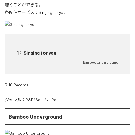
聴くことができる。
各配信サービス：
Singing for you
1
：
Singing for you
Bamboo Underground
BUG Records
ジャンル：
R&B/Soul
/
J-Pop
Bamboo Underground