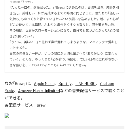
release 『Brew』。

「たった一口の、運命だった。」『Brew』に込めたのは、お湯を注ぎ、成分を引
き出し、美味しい一杯が完成するまでの時間と同じように、僕たちの「優しい
気持ち」もゆっくりと育てていきたいという願いを込めました。朝、まだ心が
どこか乾いている瞬間。ふわりと鼻先をくすぐる香りと、喉を通る熱い熱。
その瞬間、世界がスローモーションになり、自分でも気づかなかった「心の渇
き」が潤っていく――。

「う〜ん、美味い！」と思わず声が漏れてしまうような、マニアックで愛おし
いトキメキ。

日常の何気ない一杯が、いつの間にか大切な誰かへの「ありがとう」に変わっ
ていく。そんな、ゆっくりと「心が育つ」時間を、忙しい日々に忘れがちな小
さな喜びを、このメロディとともに味わってください。
なお「
Brew
」は、
Apple Music
、
Spotify
、
LINE MUSIC
、
YouTube
Music
、
Amazon Music Unlimited
などの音楽配信サービスで聴くこと
ができる。
各配信サービス：
Brew