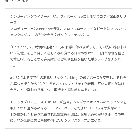
シンガーソングライターAKIRA、ラッパーKingoによる初のコラボ楽曲をリリ
ース！

プロデューサーはSPENSRを迎え、メロウでローファイなビートにソウル・フ
ァンクのグルーヴが溶け合うネオソウル・ナンバー。

「Flat Soda」は、時間の経過とともに刺激が薄れながらも、その先に残る味わ
い・記憶、そして目まぐるしく移り変わる日常のなかで、自身の感性を信じ
て枠に収まることなく進み続ける姿勢や葛藤を描いたポジティブなナンバ
ー。

AKIRAによる文学性のあるリリックに、Kingoの鋭いバースが交差し、それぞ
れ異なる視点から「今を生きること」のリアリティを表現。互いの個性が溶け
合うことで楽曲のグルーヴに奥行きと躍動感を与えている。

トラックプロデュースはSPENSRが担当。ジャズやネオソウルのエッセンスを
取り入れた温かみのあるコードワークに、心地よいローファイな質感のビー
トが懐かしくもあり洗練された空気感を演出。耳馴染みの良いグルーヴの中
に、静かな高揚感と余韻を宿したサウンドスケープが広がる。