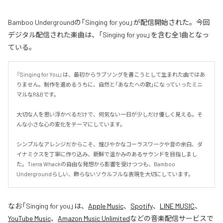
Bamboo Undergroundの「Singing for you」が配信開始された。今回
デジタル配信された楽曲は、「Singing for you」を含む全1曲となっ
ている。
『Singing for You』は、最初からラブソングを書こうとして生まれた曲ではあ
りません。制作を進めるうちに、自然と「あなたへの歌」になっていったミニ
マルなR&Bです。

大切な人を思い浮かべるだけで、何気ない一日が少しだけ優しく見える。そ
んな小さな心の変化をテーマにしています。

シンプルなアレンジだからこそ、煌びやかなコーラスワークや音の余白、ダ
イナミクスを丁寧に作り込み、新鮮で温かみのあるサウンドを目指しまし
た。Tierra Whackの自由な発想から影響を受けつつも、Bamboo 
Undergroundらしい、飾らないソウルフルな表現を大切にしています。
なお「
Singing for you
」は、
Apple Music
、
Spotify
、
LINE MUSIC
、
YouTube Music
、
Amazon Music Unlimited
などの音楽配信サービスで