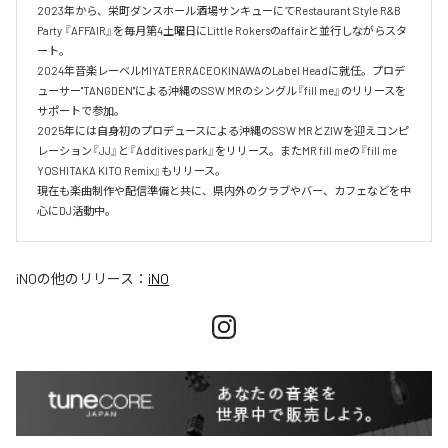
2023年から、栄町ダンスホール酒場サンキューにてRestaurant Style R&B 
Party 『AFFAIR』を毎月第4土曜日にLittle Rokersのaffairと並行しながらスタ
ート。

2024年音楽レーベルMIYATERRACEOKINAWAのLabel Headに就任。プロデ
ューサー"TANGDEN"による沖縄のSSW MRのシングル『fill me』のリリースを
サポートで参加。

2025年には自身初のプロデュースによる沖縄のSSW MRとZIWを迎えコンピ
レーション『JJ』と『Additives park』をリリース。またMR fill meの『fill me 
YOSHITAKA KITO Remix』もリリース。

現在も楽曲制作や配信準備と共に、県内外のクラブやバー、カフェなどを中
心にDJ活動中。
iNO
の他のリリース：
iNO