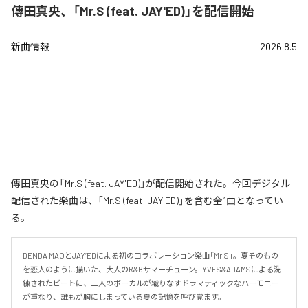
傳田真央、「Mr.S (feat. JAY'ED)」を配信開始
新曲情報
2026.8.5
傳田真央の「Mr.S (feat. JAY'ED)」が配信開始された。今回デジタル
配信された楽曲は、「Mr.S (feat. JAY'ED)」を含む全1曲となってい
る。
DENDA MAOとJAY’EDによる初のコラボレーション楽曲「Mr.S」。夏そのもの
を恋人のように描いた、大人のR&Bサマーチューン。YVES&ADAMSによる洗
練されたビートに、二人のボーカルが織りなすドラマティックなハーモニー
が重なり、誰もが胸にしまっている夏の記憶を呼び覚ます。