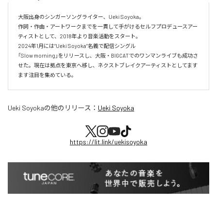
大阪出身のシンガーソングライター、Ueki Soyoka。

作詞・作曲・アートワークまでを一貫して手がけるセルフプロデュースアー
ティストとして、2018年より音楽活動をスタート。

2024年1月には“Ueki Soyoka”名義で配信シングル

「Slow morning」をリリースし、大阪・BIGCATでのワンマンライブも成功さ
せた。現在は拠点を東京へ移し、ネクストブレイクアーティストとしてます
ます注目を集めている。
Ueki Soyoka
の他のリリース：
Ueki Soyoka
https://lit.link/uekisoyoka