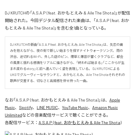
DJ KRUTCHの「A.S.A.P (feat. おかもとえみ & Aile The Shota)」が配信
開始された。今回デジタル配信された楽曲は、「A.S.A.P (feat. おか
もとえみ & Aile The Shota)」を含む全1曲となっている。
DJ KRUTCHの新曲「A.S.A.P feat. おかもとえみ, Aile The Shota」は、失恋の痛
みを抱えながら、夜の街で新しい始まりを探すナイトウォークソング。 雨の
渋谷、途切れるWi-Fi、外した店のピン、煙草と爆音が響くクラブなど、都会
の風景と揺れる感情をリアルに描きながら、「終われば始まる」「ここからが生
まれ変わるstory」と前へ進んでいく姿を表現している。 DJ KRUTCHによる
UKGでグルーヴィーなサウンドと、おかもとえみ、Aile The Shotaそれぞれの
歌声が交差する、切なさと高揚感を併せ持った一曲。
なお「
A.S.A.P (feat. おかもとえみ & Aile The Shota)
」は、
Apple
Music
、
Spotify
、
LINE MUSIC
、
YouTube Music
、
Amazon Music
Unlimited
などの音楽配信サービスで聴くことができる。
各配信サービス：
A.S.A.P (feat. おかもとえみ & Aile The Shota)