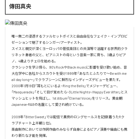
傳田真央
唯一無二の浸透するファルセットボイスと自由自在なフェイク・インプロビ
ゼーションで魅了するシンガー/アーティスト。

スイスと親交が深くヨーロッパの管弦楽団との共演等で活躍する世界的クラ
リネット奏者の父と、ピアニストの母という音楽一家に育ち、3歳よりピア
ノ、4歳よりチェロを始める。

クラシックを学ぶ傍ら、90's RockやBlack musicに影響を受け歌い始め、音
大在学中に各社からスカウトを受け1999年「あなたとふたりで～Be with me 
all day long～」でクラブシーンに鮮烈なインディーズデビューを果たす。

2000年1月19日「耳もとにいるよ~Ring the Bells」でメジャーデビュー、
「Masquerade」「そして目が覚めたら~3Little Nights~/Happy Ever After」とス
マッシュヒットを飛ばし、1st Album「Eternal Voice」をリリース。黄金期
Japanese-R&Bの名盤として愛され続けている。

2009年「Bitter Sweet」では配信で異例のロングセールスを記録(着うたRク
ラブチャート上半期１位)。

楽曲制作においては作詞作曲のみならず自身によるピアノ演奏や編曲にも携
わり新たな才能を発揮。
