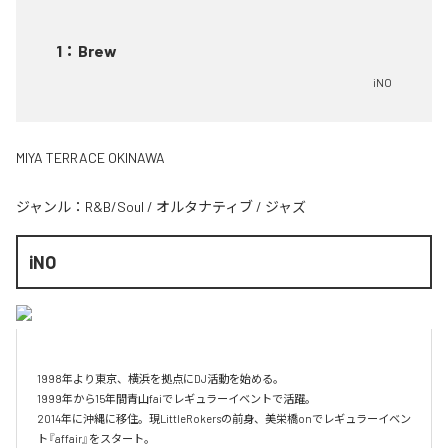
1
：
Brew
iNO
MIYA TERRACE OKINAWA
ジャンル：
R&B/Soul
/
オルタナティブ
/
ジャズ
iNO
1998年より東京、横浜を拠点にDJ活動を始める。

1999年から15年間青山faiでレギュラーイベントで活躍。

2014年に沖縄に移住。現LittleRokersの前身、美栄橋onでレギュラーイベン
ト『affair』をスタート。
