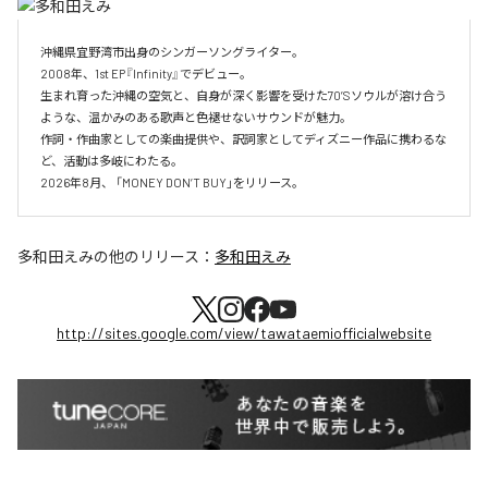
沖縄県宜野湾市出身のシンガーソングライター。

2008年、1st EP『Infinity』でデビュー。

生まれ育った沖縄の空気と、自身が深く影響を受けた70’Sソウルが溶け合う
ような、温かみのある歌声と色褪せないサウンドが魅力。

作詞・作曲家としての楽曲提供や、訳詞家としてディズニー作品に携わるな
ど、活動は多岐にわたる。

2026年8月、 「MONEY DON’T BUY」をリリース。
多和田えみ
の他のリリース：
多和田えみ
http://sites.google.com/view/tawataemiofficialwebsite