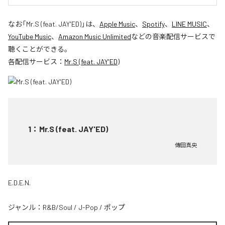
なお「
Mr.S (feat. JAY'ED)
」は、
Apple Music
、
Spotify
、
LINE MUSIC
、
YouTube Music
、
Amazon Music Unlimited
などの音楽配信サービスで
聴くことができる。
各配信サービス：
Mr.S (feat. JAY'ED)
1
：
Mr.S (feat. JAY'ED)
傳田真央
E.D.E.N.
ジャンル：
R&B/Soul
/
J-Pop
/
ポップ