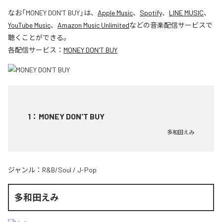
なお「
MONEY DON'T BUY
」は、
Apple Music
、
Spotify
、
LINE MUSIC
、
YouTube Music
、
Amazon Music Unlimited
などの音楽配信サービスで
聴くことができる。
各配信サービス：
MONEY DON'T BUY
1
：
MONEY DON'T BUY
多和田えみ
ジャンル：
R&B/Soul
/
J-Pop
多和田えみ