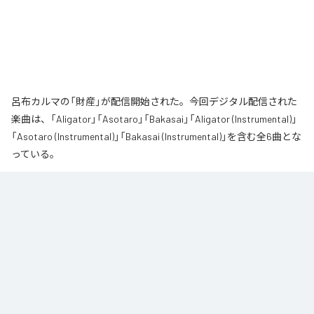
呂布カルマの「財産」が配信開始された。今回デジタル配信された
楽曲は、「Aligator」「Asotaro」「Bakasai」「Aligator (Instrumental)」
「Asotaro (Instrumental)」「Bakasai (Instrumental)」を含む全6曲とな
っている。
なお「
財産
」は、
Apple Music
、
Spotify
、
LINE MUSIC
、
YouTube
Music
、
Amazon Music Unlimited
などの音楽配信サービスで聴くこと
ができる。
各配信サービス：
財産