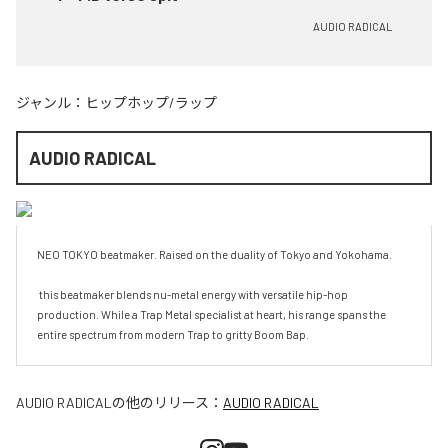
AUDIO RADICAL
ジャンル：
ヒップホップ/ラップ
AUDIO RADICAL
NEO TOKYO beatmaker. Raised on the duality of Tokyo and Yokohama. 

 this beatmaker blends nu-metal energy with versatile hip-hop 
production. While a Trap Metal specialist at heart, his range spans the 
entire spectrum from modern Trap to gritty Boom Bap.
AUDIO RADICAL
の他のリリース：
AUDIO RADICAL