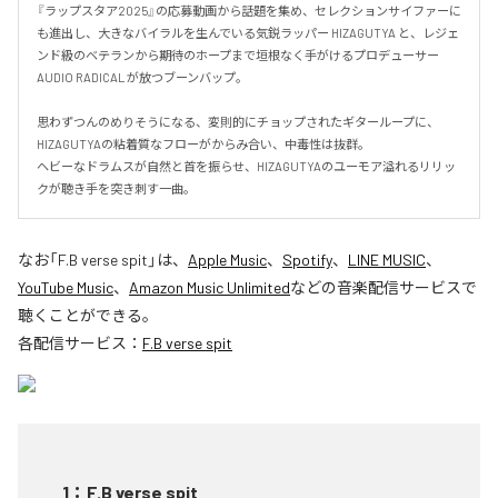
『ラップスタア2025』の応募動画から話題を集め、セレクションサイファーに
も進出し、大きなバイラルを生んでいる気鋭ラッパー HIZAGUTYA と、レジェ
ンド級のベテランから期待のホープまで垣根なく手がけるプロデューサー 
AUDIO RADICAL が放つブーンバップ。

思わずつんのめりそうになる、変則的にチョップされたギターループに、
HIZAGUTYAの粘着質なフローがからみ合い、中毒性は抜群。

ヘビーなドラムスが自然と首を振らせ、HIZAGUTYAのユーモア溢れるリリッ
クが聴き手を突き刺す一曲。
なお「
F.B verse spit
」は、
Apple Music
、
Spotify
、
LINE MUSIC
、
YouTube Music
、
Amazon Music Unlimited
などの音楽配信サービスで
聴くことができる。
各配信サービス：
F.B verse spit
1
：
F.B verse spit