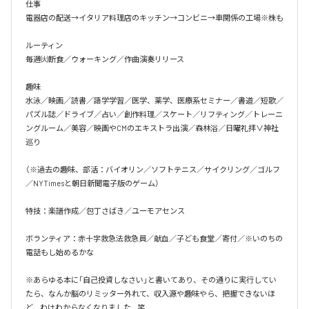
仕事

電器店の配送→イタリア料理店のキッチン→コンビニ→車関係の工場※株も

ルーティン

毎週㈫断食／ウォーキング／作曲演奏リリース

趣味

水泳／映画／読書／語学学習／医学、薬学、医療系セミナー／書道／短歌／
パズル誌／ドライブ／占い／創作料理／スケート／リフティング／トレーニ
ングルーム／美容／映画やCMのエキストラ出演／森林浴／日曜礼拝∨神社
巡り

（※過去の趣味、部活：バイオリン／ソフトテニス／サイクリング／ゴルフ
／NYTimesと朝日新聞電子版のゲーム）

特技：楽譜作成／包丁さばき／ユーモアセンス

ボランティア：赤十字救急法救急員／献血／子ども食堂／寄付／※いのちの
電話もし始めるかな

※あらゆる本に「自己投資しなさい」と書いてあり、その通りに実行してい
たら、なんか脳のリミッター外れて、収入源や趣味やら、把握できないほ
ど、わけわからなくなりました…笑
