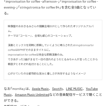
「improvisation for coffee -afternoon-」「improvisation for coffee -
evening-」「stringstronica for coffee 84」を含む全9曲となってい
る。
映像屋のおおきるみさんの個展会場BGMとして作られたオリジナルアルバ
ム。

テーマは『コーヒー』、会場も都心のコーヒーショップ。

演奏とミックスを同時に即興していくように鳴らされたstringstronica for 
coffeeはBPMがそのままタイトルに。

improvisation for coffeeは完全な即興演奏のみ。

できあがった3曲がまるで一日の流れのようだとるみちゃんが言ったことから
朝昼夕とそれぞれ名付けることにした。

心がけていたのは都市的な営みと優しさが共存するようなイメージ
なお「
morriña
」は、
Apple Music
、
Spotify
、
LINE MUSIC
、
YouTube
Music
、
Amazon Music Unlimited
などの音楽配信サービスで聴くこと
ができる。