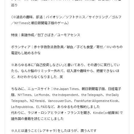
巡り

（※過去の趣味、部活：バイオリン／ソフトテニス／サイクリング／ゴルフ
／NYTimesと朝日新聞電子版のゲーム）

特技：楽譜作成／包丁さばき／ユーモアセンス

ボランティア：赤十字救急法救急員／献血／子ども食堂／寄付／※いのちの
電話もし始めるかな

※あらゆる本に「自己投資しなさい」と書いてあり、その通りに実行してい
たら、なんか脳のリミッター外れて、収入源や趣味やら、把握できないほ
ど、わけわからなくなりました…笑

ちなみに、ニュースサイト：the Japan Times、朝日新聞電子版、日経電子
版、NYTimes、Le Monde、the Independent、the Telegraph、the Daily 
Telegraph、NZ Herald、Vancouver Sun、Frankfurter Allgemeine Kiosk、
La Repubblica、EL PAÍSなど、あらゆるものを解約しました

代わりに、ラジオ・ロシアとラジオ・フランスを聞き、Kindle（or紙媒体）で
諸外国の書籍を読むことにしました

※人とは違うこと（レアキャラ）をしたほうが、潤うんです
