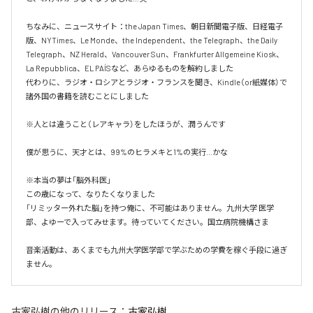
ちなみに、ニュースサイト：the Japan Times、朝日新聞電子版、日経電子
版、NYTimes、Le Monde、the Independent、the Telegraph、the Daily 
Telegraph、NZ Herald、Vancouver Sun、Frankfurter Allgemeine Kiosk、
La Repubblica、EL PAÍSなど、あらゆるものを解約しました

代わりに、ラジオ・ロシアとラジオ・フランスを聞き、Kindle（or紙媒体）で
諸外国の書籍を読むことにしました

※人とは違うこと（レアキャラ）をしたほうが、潤うんです

僕が思うに、天才とは、99%のヒラメキと1%の実行…かな

※本当の夢は「脳外科医」

この歳になって、なりたくなりました

「リミッター外れた脳」を持つ俺に、不可能はありません。九州大学 医学
部、よゆーで入ってみせます。待っていてください。国立病院機構さま

音楽活動は、あくまでも九州大学医学部で学ぶための学費を稼ぐ手段に過ぎ
ません。
古家弘樹
の他のリリース：
古家弘樹