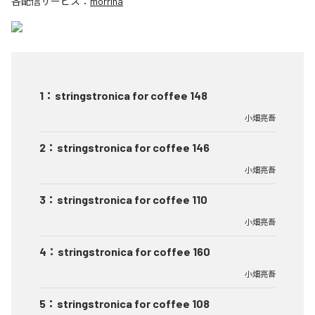
各配信サービス：
morriña
1
：
stringstronica for coffee 148
小畑亮吾
2
：
stringstronica for coffee 146
小畑亮吾
3
：
stringstronica for coffee 110
小畑亮吾
4
：
stringstronica for coffee 160
小畑亮吾
5
：
stringstronica for coffee 108