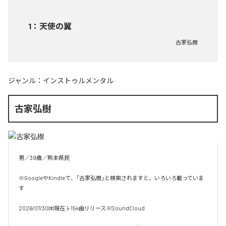
1
：
天使の翼
古家弘樹
ジャンル：
インストゥルメンタル
古家弘樹
男／39歳／熊本県民

※GoogleやKindleで、「古家弘樹」と検索されますと、いろいろ載っていま
す

2026/07/30㈭現在♭154曲リリース※SoundCloud
