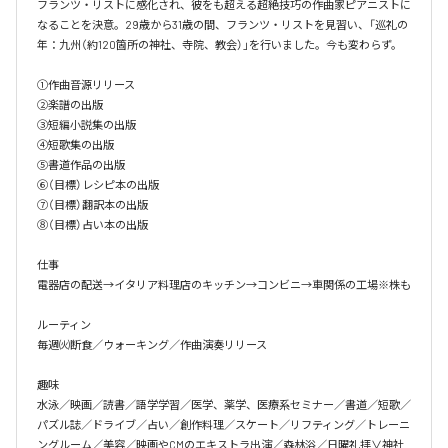
フランツ・リストに感化され、彼をも超える超絶技巧の作曲家ピアニストに
なることを決意。29歳から31歳の間、フランツ・リストを見習い、「巡礼の
年：九州（約120箇所の神社、寺院、教会）」を行いました。今も変わらず。

①作曲音源リリース

②楽譜の出版

③短編小説集の出版

④短歌集の出版

⑤書道作品の出版

⑥（目標）レシピ本の出版

⑦（目標）翻訳本の出版

⑧（目標）占い本の出版

仕事

電器店の配送→イタリア料理店のキッチン→コンビニ→車関係の工場※株も

ルーティン

毎週㈫断食／ウォーキング／作曲演奏リリース

趣味

水泳／映画／読書／語学学習／医学、薬学、医療系セミナー／書道／短歌／
パズル誌／ドライブ／占い／創作料理／スケート／リフティング／トレーニ
ングルーム／美容／映画やCMのエキストラ出演／森林浴／日曜礼拝∨神社