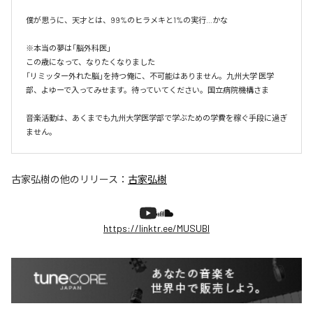
僕が思うに、天才とは、99%のヒラメキと1%の実行…かな

※本当の夢は「脳外科医」

この歳になって、なりたくなりました

「リミッター外れた脳」を持つ俺に、不可能はありません。九州大学 医学
部、よゆーで入ってみせます。待っていてください。国立病院機構さま

音楽活動は、あくまでも九州大学医学部で学ぶための学費を稼ぐ手段に過ぎ
ません。
古家弘樹
の他のリリース：
古家弘樹
https://linktr.ee/MUSUBI