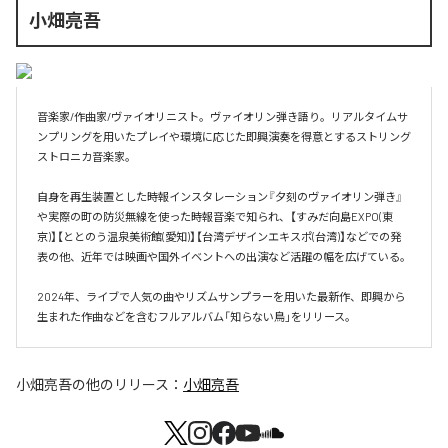
小畑亮吾
音楽家/作曲家/ヴァイオリニスト。ヴァイオリン弾き語り。リアルタイムサ
ンプリングを用いたプレイや環境に応じた即興演奏を得意とするストリング
ストロニカ音楽家。

自身を再生装置とした時報インスタレーション『夕刻のヴァイオリン弾き』
や実際の町の防災無線を使った時報音楽で知られ、【すみだ向島EXPO(東
京)】【ととのう温泉美術館(愛知)】【台湾デザインエキスポ(台湾)】などでの発
表の他、近年では映画や国外イベントへの出演など活躍の幅を広げている。

2024年、ライブで人気の曲やリズムサンプラーを用いた最新作、即興から
小畑亮吾
の他のリリース：
小畑亮吾