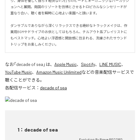
り、身体を優しく揺らす軽快な4つ打ちのビートとオーガニックなパーカッシ
ョンへと展開。南国のリゾートを彷彿とさせるトロピカルなシンセリードが
重なり合い、聴く者を瞬時に心地よい楽園へと誘います。

ダンサブルでありながら深くリラックスできる絶妙なトラックメイクは、作
業用BGMやドライブのお供としてはもちろん、チルアウト系プレイリストに
もベストマッチ。心地よい浮遊感と開放感に包まれる、洗練されたサウンド
トリップをお楽しみください。
なお「
decade of sea
」は、
Apple Music
、
Spotify
、
LINE MUSIC
、
YouTube Music
、
Amazon Music Unlimited
などの音楽配信サービスで
聴くことができる。
各配信サービス：
decade of sea
1
：
decade of sea
Evolution By Brave RECORD