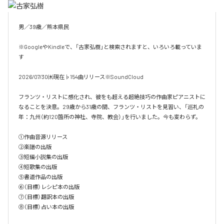
男／39歳／熊本県民

※GoogleやKindleで、「古家弘樹」と検索されますと、いろいろ載っていま
す

2026/07/30㈭現在♭154曲リリース※SoundCloud

フランツ・リストに感化され、彼をも超える超絶技巧の作曲家ピアニストに
なることを決意。29歳から31歳の間、フランツ・リストを見習い、「巡礼の
年：九州（約120箇所の神社、寺院、教会）」を行いました。今も変わらず。

①作曲音源リリース

②楽譜の出版

③短編小説集の出版

④短歌集の出版

⑤書道作品の出版

⑥（目標）レシピ本の出版

⑦（目標）翻訳本の出版

⑧（目標）占い本の出版
