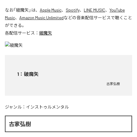
なお「
破魔矢
」は、
Apple Music
、
Spotify
、
LINE MUSIC
、
YouTube
Music
、
Amazon Music Unlimited
などの音楽配信サービスで聴くこと
ができる。
各配信サービス：
破魔矢
1
：
破魔矢
古家弘樹
ジャンル：
インストゥルメンタル
古家弘樹