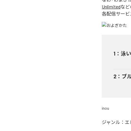
Unlimited
など
各配信サービ
1
：
泳
2
：
ブ
inou
ジャンル：
エ