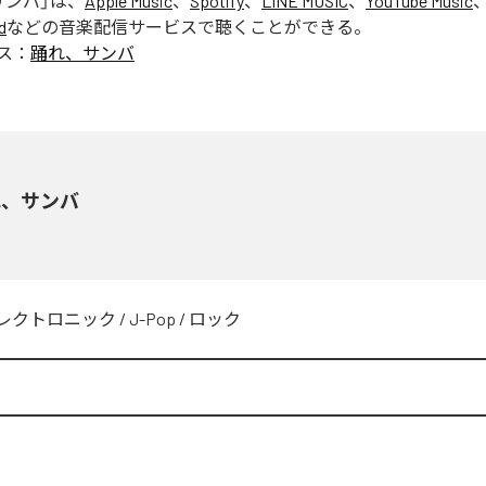
サンバ
」は、
Apple Music
、
Spotify
、
LINE MUSIC
、
YouTube Music
d
などの音楽配信サービスで聴くことができる。
ス：
踊れ、サンバ
れ、サンバ
レクトロニック
/
J-Pop
/
ロック