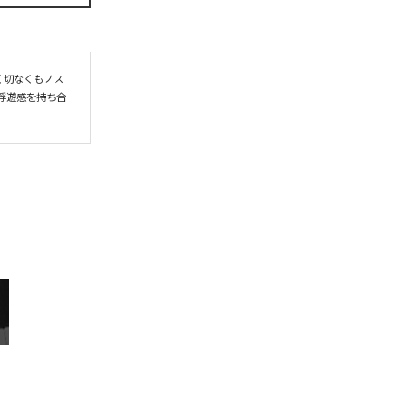
。甘く切なくもノス
浮遊感を持ち合