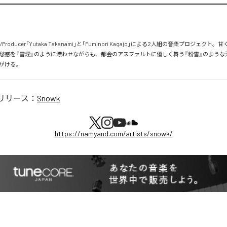
roducer「Yutaka Takanami」と「Fuminori Kagajo」による2人組の音楽プロジェクト
愁感を『雪煙』のように漂わせながらも、都会のアスファルトに優しく舞う『粉雪』のような
がける。
リリース：
Snowk
https://namyand.com/artists/snowk/