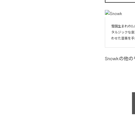
雪国生まれのDJ/P
タルジックな哀
わせた音楽を手
Snowk
の他の