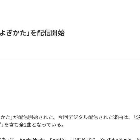
「およぎかた」を配信開始
およぎかた」が配信開始された。今回デジタル配信された楽曲は、「
プ」を含む全2曲となっている。
かた
」は、
Apple Music
、
Spotify
、
LINE MUSIC
、
YouTube Music
、
A