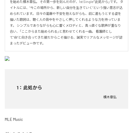
を始めた横木章弘。 その第一歩を刻んだのが、1st Single「此処から」です。 タ
イトルには、“今この場所から、新しい自分を生きていく”という強い意志が込
められています。 日々の葛藤や不安を抱えながらも、前に進もうとする姿を
描いた歌詞は、聴く人の背中をやさしく押してくれるような力を持っていま
す。 シンプルでありながらも心に響くメロディと、真っ直ぐな歌声が重なり
合い、「ここからまた始められる」と思わせてくれる一曲。 看護師とし
て“命”と向き合ってきた彼だからこそ描ける、誠実でリアルなメッセージが詰
まったデビュー作です。
1
：
此処から
横木章弘
MLE Music