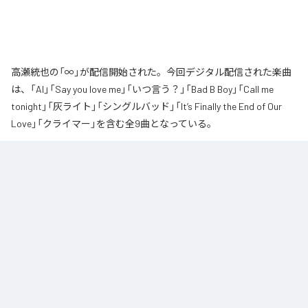
高瀬統也の「∞」が配信開始された。今回デジタル配信された楽曲
は、「AI」「Say you love me」「いつ言う？」「Bad B Boy」「Call me
tonight」「灰ライト」「シングルバッド」「It’s Finally the End of Our
Love」「クライマー」を含む全9曲となっている。
なお「
∞
」は、
Apple Music
、
Spotify
、
LINE MUSIC
、
YouTube Music
、
Amazon Music Unlimited
などの音楽配信サービスで聴くことができ
る。
各配信サービス：
∞
1
：
AI