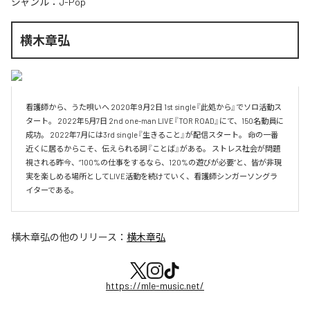
ジャンル：
J-Pop
横木章弘
看護師から、うた唄いへ 2020年9月2日 1st single『此処から』でソロ活動ス
タート。 2022年5月7日 2nd one-man LIVE『TOR ROAD』にて、150名動員に
成功。 2022年7月には3rd single『生きること』が配信スタート。 命の一番
近くに居るからこそ、伝えられる詞『ことば』がある。 ストレス社会が問題
視される昨今、“100%の仕事をするなら、120%の遊びが必要”と、皆が非現
実を楽しめる場所としてLIVE活動を続けていく、看護師シンガーソングラ
イターである。
横木章弘
の他のリリース：
横木章弘
https://mle-music.net/