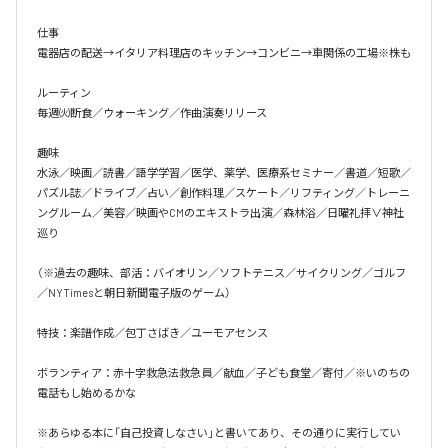
仕事

電器店の配送→イタリア料理店のキッチン→コンビニ→車関係の工場※株も

ルーティン

毎週㈫断食／ウォーキング／作曲演奏リリース

趣味

水泳／映画／読書／語学学習／医学、薬学、医療系セミナー／書道／短歌／
パズル誌／ドライブ／占い／創作料理／スケート／リフティング／トレーニ
ングルーム／美容／映画やCMのエキストラ出演／森林浴／日曜礼拝∨神社
巡り

（※過去の趣味、部活：バイオリン／ソフトテニス／サイクリング／ゴルフ
／NYTimesと朝日新聞電子版のゲーム）

特技：楽譜作成／包丁さばき／ユーモアセンス

ボランティア：赤十字救急法救急員／献血／子ども食堂／寄付／※いのちの
電話もし始めるかな

※あらゆる本に「自己投資しなさい」と書いてあり、その通りに実行してい