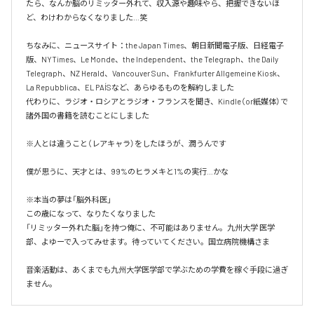
たら、なんか脳のリミッター外れて、収入源や趣味やら、把握できないほ
ど、わけわからなくなりました…笑

ちなみに、ニュースサイト：the Japan Times、朝日新聞電子版、日経電子
版、NYTimes、Le Monde、the Independent、the Telegraph、the Daily 
Telegraph、NZ Herald、Vancouver Sun、Frankfurter Allgemeine Kiosk、
La Repubblica、EL PAÍSなど、あらゆるものを解約しました

代わりに、ラジオ・ロシアとラジオ・フランスを聞き、Kindle（or紙媒体）で
諸外国の書籍を読むことにしました

※人とは違うこと（レアキャラ）をしたほうが、潤うんです

僕が思うに、天才とは、99%のヒラメキと1%の実行…かな

※本当の夢は「脳外科医」

この歳になって、なりたくなりました

「リミッター外れた脳」を持つ俺に、不可能はありません。九州大学 医学
部、よゆーで入ってみせます。待っていてください。国立病院機構さま

音楽活動は、あくまでも九州大学医学部で学ぶための学費を稼ぐ手段に過ぎ
ません。