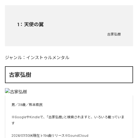
1
：
天使の翼
古家弘樹
ジャンル：
インストゥルメンタル
古家弘樹
男／39歳／熊本県民

※GoogleやKindleで、「古家弘樹」と検索されますと、いろいろ載っていま
す

2026/07/30㈭現在♭154曲リリース※SoundCloud
