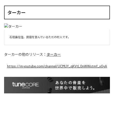
ターカー
石垣島在住、民宿を営んでいるただの村人です。
ターカー
の他のリリース：
ターカー
https://m.youtube.com/channel/UCMUY_qKVtL0nWWstmf_xGyA