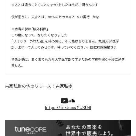
※人とは違うこと（レアキャラ）をしたほうが、潤うんです

僕が思うに、天才とは、99%のヒラメキと1%の実行…かな

※本当の夢は「脳外科医」

この歳になって、なりたくなりました

「リミッター外れた脳」を持つ俺に、不可能はありません。九州大学 医学
部、よゆーで入ってみせます。待っていてください。国立病院機構さま

音楽活動は、あくまでも九州大学医学部で学ぶための学費を稼ぐ手段に過ぎ
ません。
古家弘樹
の他のリリース：
古家弘樹
https://linktr.ee/MUSUBI