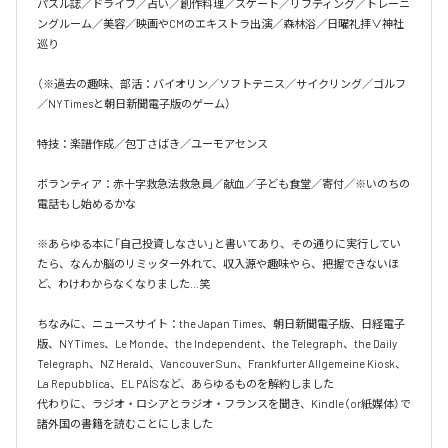
パズル誌／ドライブ／占い／創作料理／スケート／リフティング／トレーニ
ングルーム／美容／映画やCMのエキストラ出演／森林浴／日曜礼拝∨神社
巡り

（※過去の趣味、部活：バイオリン／ソフトテニス／サイクリング／ゴルフ
／NYTimesと朝日新聞電子版のゲーム）

特技：楽譜作成／包丁さばき／ユーモアセンス

ボランティア：赤十字救急法救急員／献血／子ども食堂／寄付／※いのちの
電話もし始めるかな

※あらゆる本に「自己投資しなさい」と書いてあり、その通りに実行してい
たら、なんか脳のリミッター外れて、収入源や趣味やら、把握できないほ
ど、わけわからなくなりました…笑

ちなみに、ニュースサイト：the Japan Times、朝日新聞電子版、日経電子
版、NYTimes、Le Monde、the Independent、the Telegraph、the Daily 
Telegraph、NZ Herald、Vancouver Sun、Frankfurter Allgemeine Kiosk、
La Repubblica、EL PAÍSなど、あらゆるものを解約しました

代わりに、ラジオ・ロシアとラジオ・フランスを聞き、Kindle（or紙媒体）で
諸外国の書籍を読むことにしました
