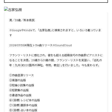
男／39歳／熊本県民

※GoogleやKindleで、「古家弘樹」と検索されますと、いろいろ載っていま
す

2026/07/30㈭現在♭154曲リリース※SoundCloud

フランツ・リストに感化され、彼をも超える超絶技巧の作曲家ピアニストに
なることを決意。29歳から31歳の間、フランツ・リストを見習い、「巡礼の
年：九州（約120箇所の神社、寺院、教会）」を行いました。今も変わらず。

①作曲音源リリース

②楽譜の出版

③短編小説集の出版

④短歌集の出版

⑤書道作品の出版

⑥（目標）レシピ本の出版

⑦（目標）翻訳本の出版

⑧（目標）占い本の出版
