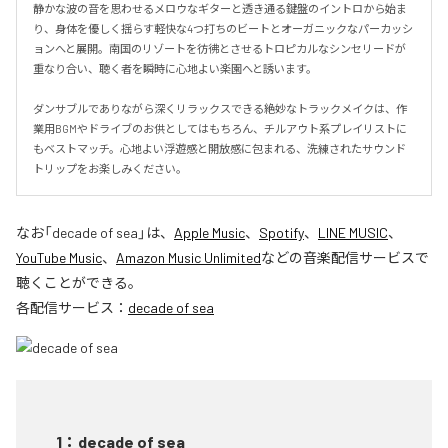
静かな波の音を思わせるメロウなギターと透き通る鍵盤のイントロから始ま
り、身体を優しく揺らす軽快な4つ打ちのビートとオーガニックなパーカッシ
ョンへと展開。南国のリゾートを彷彿とさせるトロピカルなシンセリードが
重なり合い、聴く者を瞬時に心地よい楽園へと誘います。

ダンサブルでありながら深くリラックスできる絶妙なトラックメイクは、作
業用BGMやドライブのお供としてはもちろん、チルアウト系プレイリストに
もベストマッチ。心地よい浮遊感と開放感に包まれる、洗練されたサウンド
トリップをお楽しみください。
なお「
decade of sea
」は、
Apple Music
、
Spotify
、
LINE MUSIC
、
YouTube Music
、
Amazon Music Unlimited
などの音楽配信サービスで
聴くことができる。
各配信サービス：
decade of sea
1
：
decade of sea