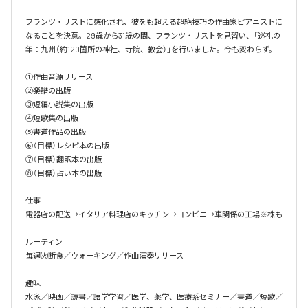
フランツ・リストに感化され、彼をも超える超絶技巧の作曲家ピアニストに
なることを決意。29歳から31歳の間、フランツ・リストを見習い、「巡礼の
年：九州（約120箇所の神社、寺院、教会）」を行いました。今も変わらず。

①作曲音源リリース

②楽譜の出版

③短編小説集の出版

④短歌集の出版

⑤書道作品の出版

⑥（目標）レシピ本の出版

⑦（目標）翻訳本の出版

⑧（目標）占い本の出版

仕事

電器店の配送→イタリア料理店のキッチン→コンビニ→車関係の工場※株も

ルーティン

毎週㈫断食／ウォーキング／作曲演奏リリース

趣味

水泳／映画／読書／語学学習／医学、薬学、医療系セミナー／書道／短歌／