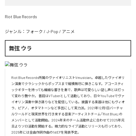
Riot Blue Records
ジャンル：
フォーク
/
J-Pop
/
アニメ
舞弦 ウラ
Riot Blue Records所属のヴァイオリニストVmusician。卓越したヴァイオリ
ン演奏でクラシックからポップスまで縦横無尽に弾きこなす。アコースティ
ックギターを持っても繊細な響きを奏で、歌声は可愛らしい話し声とは打っ
て変わり艷やか。 普段はVTuberとして活動しており、日々YouTubeでヴァ
イオリン演奏や弾き語りなどを配信している。披露する楽器は他にもヴィオ
ラ、ピアノ、オタマトーンなど多芸にして実力派。2021年12月1日バーチャ
ルワールドと現実世界を行き来する音楽アーティストチーム『Riot Blue』の
メンバーとして活動開始。2024年末のチーム活動休止に合わせて2025年元
旦よりソロ活動を開始する。精力的なライブ活動とリリースも行っており、
2025年には全曲作詞作曲の1stEPを発表予定。