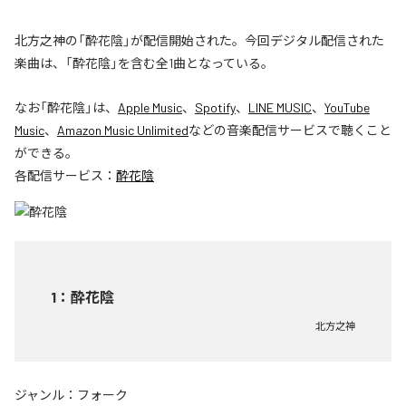
北方之神の「酔花陰」が配信開始された。今回デジタル配信された
楽曲は、「酔花陰」を含む全1曲となっている。
なお「
酔花陰
」は、
Apple Music
、
Spotify
、
LINE MUSIC
、
YouTube
Music
、
Amazon Music Unlimited
などの音楽配信サービスで聴くこと
ができる。
各配信サービス：
酔花陰
1
：
酔花陰
北方之神
ジャンル：
フォーク