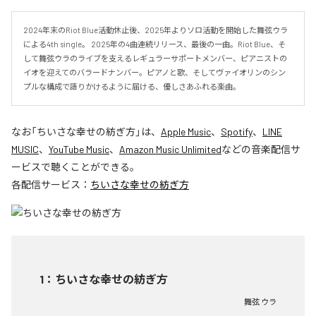
2024年末のRiot Blue活動休止後、2025年よりソロ活動を開始した舞弦ウラ
による4th single。 2025年の4曲連続リリース、最後の一曲。Riot Blue、そ
して舞弦ウラのライブを支えるレギュラーサポートメンバー、ピアニストの
イオを迎えてのバラードナンバー。ピアノと歌、そしてヴァイオリンのシン
プルな構成で語りかけるように届ける、優しさあふれる楽曲。
なお「
ちいさな幸せの紡ぎ方
」は、
Apple Music
、
Spotify
、
LINE
MUSIC
、
YouTube Music
、
Amazon Music Unlimited
などの音楽配信サ
ービスで聴くことができる。
各配信サービス：
ちいさな幸せの紡ぎ方
1
：
ちいさな幸せの紡ぎ方
舞弦 ウラ