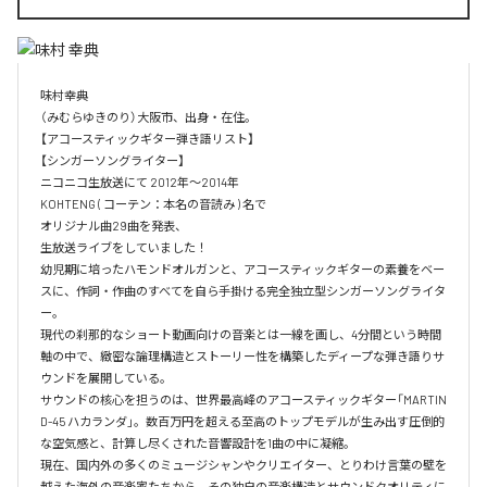
味村幸典

（みむらゆきのり）大阪市、出身・在住。

【アコースティックギター弾き語リスト】

【シンガーソングライター】

ニコニコ生放送にて 2012年～2014年　

KOHTENG ( コーテン：本名の音読み ) 名で

オリジナル曲29曲を発表、

生放送ライブをしていました！

幼児期に培ったハモンドオルガンと、アコースティックギターの素養をベー
スに、作詞・作曲のすべてを自ら手掛ける完全独立型シンガーソングライタ
ー。

現代の刹那的なショート動画向けの音楽とは一線を画し、4分間という時間
軸の中で、緻密な論理構造とストーリー性を構築したディープな弾き語りサ
ウンドを展開している。

サウンドの核心を担うのは、世界最高峰のアコースティックギター「MARTIN 
D-45 ハカランダ」。数百万円を超える至高のトップモデルが生み出す圧倒的
な空気感と、計算し尽くされた音響設計を1曲の中に凝縮。

現在、国内外の多くのミュージシャンやクリエイター、とりわけ言葉の壁を
越えた海外の音楽家たちから、その独自の音楽構造とサウンドクオリティに