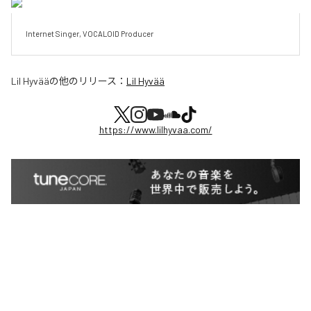
Internet Singer, VOCALOID Producer
Lil Hyvää
の他のリリース：
Lil Hyvää
https://www.lilhyvaa.com/