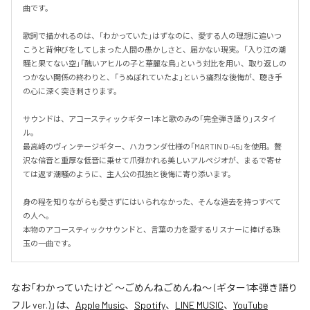
曲です。

歌詞で描かれるのは、「わかっていた」はずなのに、愛する人の理想に追いつ
こうと背伸びをしてしまった人間の愚かしさと、届かない現実。「入り江の潮
騒と果てない空」「醜いアヒルの子と華麗な鳥」という対比を用い、取り返しの
つかない関係の終わりと、「うぬぼれていたよ」という痛烈な後悔が、聴き手
の心に深く突き刺さります。

サウンドは、アコースティックギター1本と歌のみの「完全弾き語り」スタイ
ル。

最高峰のヴィンテージギター、ハカランダ仕様の「MARTIN D-45」を使用。贅
沢な倍音と重厚な低音に乗せて爪弾かれる美しいアルペジオが、まるで寄せ
ては返す潮騒のように、主人公の孤独と後悔に寄り添います。

身の程を知りながらも愛さずにはいられなかった、そんな過去を持つすべて
の人へ。

本物のアコースティックサウンドと、言葉の力を愛するリスナーに捧げる珠
玉の一曲です。
なお「
わかっていたけど ～ごめんねごめんね～ (ギター1本弾き語り
フル ver.)
」は、
Apple Music
、
Spotify
、
LINE MUSIC
、
YouTube