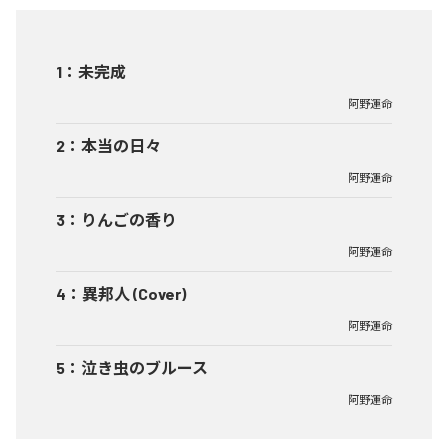
1
：
未完成
阿野運命
2
：
本当の日々
阿野運命
3
：
りんごの香り
阿野運命
4
：
異邦人 (Cover)
阿野運命
5
：
泣き虫のブルース
阿野運命