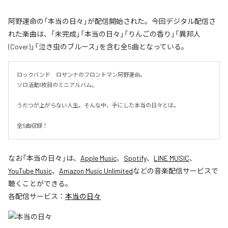
阿野運命の「本当の日々」が配信開始された。今回デジタル配信さ
れた楽曲は、「未完成」「本当の日々」「りんごの香り」「異邦人
(Cover)」「泣き虫のブルース」を含む全5曲となっている。
ロックバンド　ロザンナのフロントマン阿野運命。

ソロ活動1枚目のミニアルバム。

うだつが上がらない人生。そんな中、手にした本当の日々とは。

全5曲収録！
なお「
本当の日々
」は、
Apple Music
、
Spotify
、
LINE MUSIC
、
YouTube Music
、
Amazon Music Unlimited
などの音楽配信サービスで
聴くことができる。
各配信サービス：
本当の日々