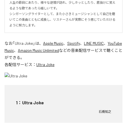
人生の節目にあたり、様々な逆境が訪れ、少しホッとしたり、底抜けに笑え
るような歌であったら嬉しいです。

シンガーソングライターとして、また小さきミュージシャンとして自己を磨
いてこの楽曲とともに成長し、リスナーさんが実際にそう感じていただける
ように努力します。
なお「
Ultra Joke
」は、
Apple Music
、
Spotify
、
LINE MUSIC
、
YouTube
Music
、
Amazon Music Unlimited
などの音楽配信サービスで聴くこと
ができる。
各配信サービス：
Ultra Joke
1
：
Ultra Joke
石橋知之