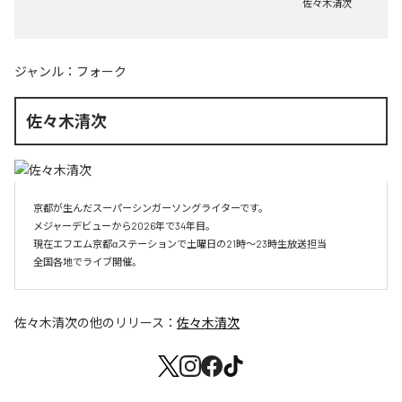
佐々木清次
ジャンル：
フォーク
佐々木清次
京都が生んだスーパーシンガーソングライターです。

メジャーデビューから2026年で34年目。

現在エフエム京都αステーションで土曜日の21時～23時生放送担当

全国各地でライブ開催。
佐々木清次
の他のリリース：
佐々木清次