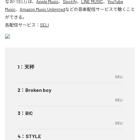
なお「
SELI
」は、
Apple Music
、
Spotify
、
LINE MUSIC
、
YouTube
Music
、
Amazon Music Unlimited
などの音楽配信サービスで聴くこと
ができる。
各配信サービス：
SELI
1
：
天秤
SELI
2
：
Broken boy
SELI
3
：
BIC
SELI
4
：
STYLE