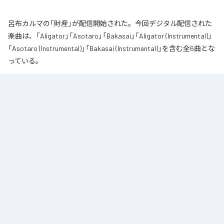
呂布カルマの「財産」が配信開始された。今回デジタル配信された
楽曲は、「Aligator」「Asotaro」「Bakasai」「Aligator (Instrumental)」
「Asotaro (Instrumental)」「Bakasai (Instrumental)」を含む全6曲とな
っている。
なお「
財産
」は、
Apple Music
、
Spotify
、
LINE MUSIC
、
YouTube
Music
、
Amazon Music Unlimited
などの音楽配信サービスで聴くこと
ができる。
各配信サービス：
財産
1
：
Aligator
呂布カルマ