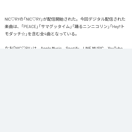
NIC♡RYの「NIC♡RY」が配信開始された。今回デジタル配信された
楽曲は、「PEACE」「サマグッタイム」「踊るニンニコリン」「Hey!!ト
モダッチ☆」を含む全4曲となっている。
なお「
NIC♡RY
」は、
Apple Music
、
Spotify
、
LINE MUSIC
、
YouTube
Music
、
Amazon Music Unlimited
などの音楽配信サービスで聴くこと
ができる。
各配信サービス：
NIC♡RY
1
：
PEACE
NIC♡RY
2
：
サマグッタイム