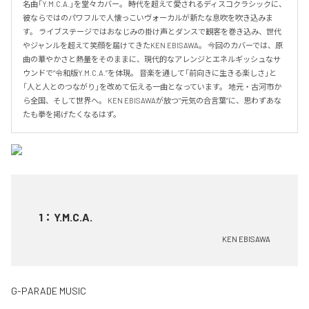
名曲「Y.M.C.A.」を堂々カバー。 時代を超えて愛されるディスコクラシックに、
彼ならではのパワフルで人懐っこいヴォーカルが新たな息吹を吹き込みま
す。 ライブステージではおなじみの掛け声とダンスで観客を巻き込み、世代
やジャンルを超えて笑顔を届けてきたKEN EBISAWA。 今回のカバーでは、原
曲の華やかさと熱量をそのままに、現代的なアレンジとエネルギッシュなサ
ウンドで“令和版Y.M.C.A.”を体現。 音楽を通して「前向きに生きる楽しさ」と
「人と人とのつながり」を改めて伝える一曲となっています。 地元・古河市か
ら全国、そして世界へ。 KEN EBISAWAが放つ“元気の合言葉”に、思わずあな
たも拳を掲げたくなるはず。
1
：
Y.M.C.A.
KEN EBISAWA
G-PARADE MUSIC