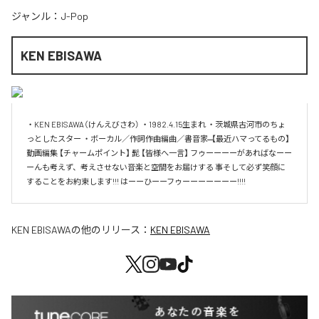
ジャンル：
J-Pop
KEN EBISAWA
・KEN EBISAWA（けんえびさわ） ・1982.4.15生まれ ・茨城県古河市のちょ
っとしたスター ・ボーカル／作詞作曲編曲／書音家 ̶̶̶̶̶̶̶̶̶̶̶̶̶̶̶ 【最近ハマってるもの】 
動画編集 【チャームポイント】 髭 【皆様へ一言】 フゥーーーーがあればなーー
ーんも考えず、考えさせない音楽と空間をお届けする 事そして必ず笑顔に
することをお約束します!!! はーーひーーフゥーーーーーーー!!!!
KEN EBISAWA
の他のリリース：
KEN EBISAWA