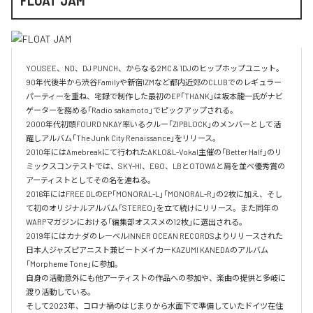
FLOAT JAM
YOUSEE、ND、DJ PUNCH、からなる2MC & 1DJのヒップホップユニット。

90年代後半から渋谷Familyや新宿IZMなど都内近郊のCLUBでのレギュラー
パーティーを重ね、宅録で制作した最初のEP「THANK」は坂本龍一氏がナビ
ゲーターを務める「Radio sakamoto」でピックアップされる。

2000年代初頭FOURD NKAY率いるクルー「ZIPBLOCK」のメンバーとして活
躍しアルバム「The Junk City Renaissance」をリリース。

2010年にはAmebreakにて行われたAKLO&L-Vokal主催の「Better Half」のリ
ミックスコンテストでは、SKY-HI、EGO、LBとOTOWAと肩を並べ優秀賞の
アーティストとしてその名を連ねる。

2016年にはFREE DLのEP「MONORAL-L」「MONORAL-R」の2枚に加え、そし
て初のオリジナルアルバム「STEREO」を立て続けにリリース。また同年の
WARPマガジンにおける「編集部オススメの12枚」に選出される。

2019年にはカナダのレーベルINNER OCEAN RECORDSよりリリースされた
日本人ジャズピアニスト兼ビートメイカーKAZUMI KANEDAのアルバム
「Morpheme Tone」に参加。

自身の活動意外にも他アーティストの作品への参加や、楽曲の提供と多岐に
渡り活動している。

そして2023年、コロナ禍のはじまりから水面下で準備していたドイツ在住