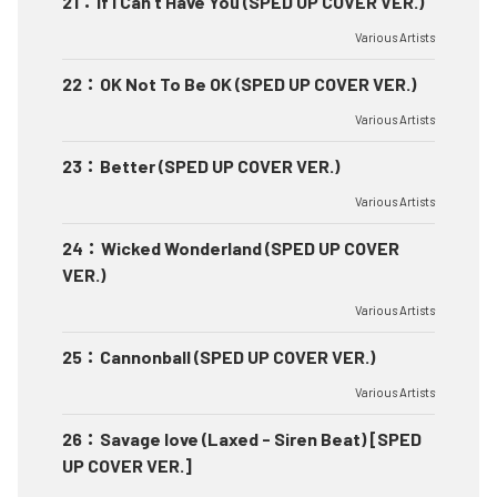
21
：
If I Can't Have You (SPED UP COVER VER.)
Various Artists
22
：
OK Not To Be OK (SPED UP COVER VER.)
Various Artists
23
：
Better (SPED UP COVER VER.)
Various Artists
24
：
Wicked Wonderland (SPED UP COVER
VER.)
Various Artists
25
：
Cannonball (SPED UP COVER VER.)
Various Artists
26
：
Savage love (Laxed - Siren Beat) [SPED
UP COVER VER.]