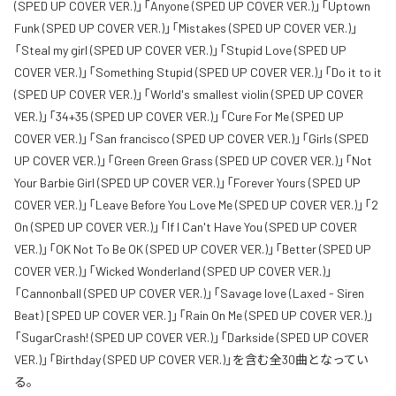
(SPED UP COVER VER.)」「Anyone (SPED UP COVER VER.)」「Uptown
Funk (SPED UP COVER VER.)」「Mistakes (SPED UP COVER VER.)」
「Steal my girl (SPED UP COVER VER.)」「Stupid Love (SPED UP
COVER VER.)」「Something Stupid (SPED UP COVER VER.)」「Do it to it
(SPED UP COVER VER.)」「World's smallest violin (SPED UP COVER
VER.)」「34+35 (SPED UP COVER VER.)」「Cure For Me (SPED UP
COVER VER.)」「San francisco (SPED UP COVER VER.)」「Girls (SPED
UP COVER VER.)」「Green Green Grass (SPED UP COVER VER.)」「Not
Your Barbie Girl (SPED UP COVER VER.)」「Forever Yours (SPED UP
COVER VER.)」「Leave Before You Love Me (SPED UP COVER VER.)」「2
On (SPED UP COVER VER.)」「If I Can't Have You (SPED UP COVER
VER.)」「OK Not To Be OK (SPED UP COVER VER.)」「Better (SPED UP
COVER VER.)」「Wicked Wonderland (SPED UP COVER VER.)」
「Cannonball (SPED UP COVER VER.)」「Savage love (Laxed - Siren
Beat) [SPED UP COVER VER.]」「Rain On Me (SPED UP COVER VER.)」
「SugarCrash! (SPED UP COVER VER.)」「Darkside (SPED UP COVER
VER.)」「Birthday (SPED UP COVER VER.)」を含む全30曲となってい
る。