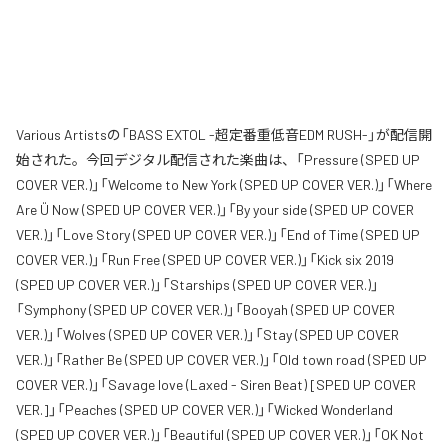
Various Artistsの「BASS EXTOL -超定番重低音EDM RUSH-」が配信開
始された。今回デジタル配信された楽曲は、「Pressure (SPED UP
COVER VER.)」「Welcome to New York (SPED UP COVER VER.)」「Where
Are Ü Now (SPED UP COVER VER.)」「By your side (SPED UP COVER
VER.)」「Love Story (SPED UP COVER VER.)」「End of Time (SPED UP
COVER VER.)」「Run Free (SPED UP COVER VER.)」「Kick six 2019
(SPED UP COVER VER.)」「Starships (SPED UP COVER VER.)」
「Symphony (SPED UP COVER VER.)」「Booyah (SPED UP COVER
VER.)」「Wolves (SPED UP COVER VER.)」「Stay (SPED UP COVER
VER.)」「Rather Be (SPED UP COVER VER.)」「Old town road (SPED UP
COVER VER.)」「Savage love (Laxed - Siren Beat) [SPED UP COVER
VER.]」「Peaches (SPED UP COVER VER.)」「Wicked Wonderland
(SPED UP COVER VER.)」「Beautiful (SPED UP COVER VER.)」「OK Not