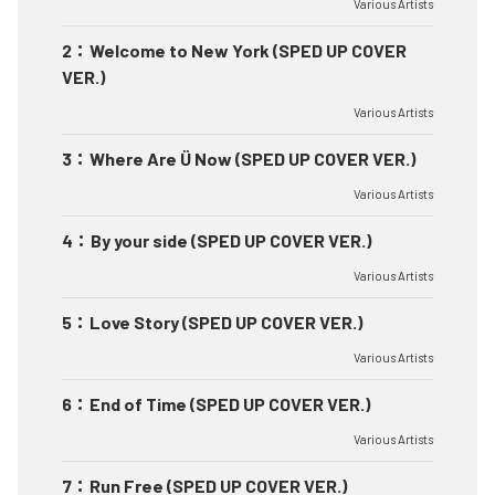
Various Artists
2
：
Welcome to New York (SPED UP COVER
VER.)
Various Artists
3
：
Where Are Ü Now (SPED UP COVER VER.)
Various Artists
4
：
By your side (SPED UP COVER VER.)
Various Artists
5
：
Love Story (SPED UP COVER VER.)
Various Artists
6
：
End of Time (SPED UP COVER VER.)
Various Artists
7
：
Run Free (SPED UP COVER VER.)