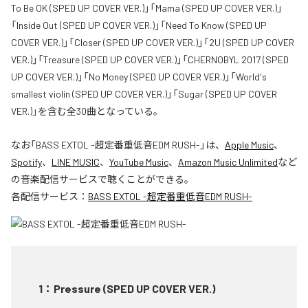
To Be OK (SPED UP COVER VER.)」「Mama (SPED UP COVER VER.)」
「Inside Out (SPED UP COVER VER.)」「Need To Know (SPED UP
COVER VER.)」「Closer (SPED UP COVER VER.)」「2U (SPED UP COVER
VER.)」「Treasure (SPED UP COVER VER.)」「CHERNOBYL 2017 (SPED
UP COVER VER.)」「No Money (SPED UP COVER VER.)」「World's
smallest violin (SPED UP COVER VER.)」「Sugar (SPED UP COVER
VER.)」を含む全30曲となっている。
なお「
BASS EXTOL -超定番重低音EDM RUSH-
」は、
Apple Music
、
Spotify
、
LINE MUSIC
、
YouTube Music
、
Amazon Music Unlimited
など
の音楽配信サービスで聴くことができる。
各配信サービス：
BASS EXTOL -超定番重低音EDM RUSH-
1
：
Pressure (SPED UP COVER VER.)