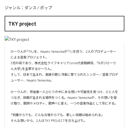
ジャンル：
ダンス
/
ポップ
TKY project
けーりんが「TK」を、Hayato Yamaokaが「Y」を担う、2人のプロデューサー
による音楽プロジェクト。

3児の母であり、株式会社ライフキャリアcircle代表取締役、「Bポジけーり
ん大学」を主宰するけーりん。

そして、日本で生まれ、英語の歌と洋楽に育てられたシンガー／音楽プロデ
ューサー、Hayato Yamaoka。

けーりんが、参加者一人ひとりの中にある想いや可能性を見つけ、人と人を
つなぎ、挑戦が生まれる場所をつくる。Hayato Yamaokaが、その想いを受
け取り、歌詞やメロディ、歌声へと変え、一つの音楽作品として形にする。

「何歳からでも、どんな立場からでも、新しい挑戦は始められる」

そんな想いから、2人はTKY PROJECTを立ち上げた。
