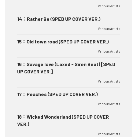
Various Artists
14
：
Rather Be (SPED UP COVER VER.)
Various Artists
15
：
Old town road (SPED UP COVER VER.)
Various Artists
16
：
Savage love (Laxed - Siren Beat) [SPED
UP COVER VER.]
Various Artists
17
：
Peaches (SPED UP COVER VER.)
Various Artists
18
：
Wicked Wonderland (SPED UP COVER
VER.)
Various Artists