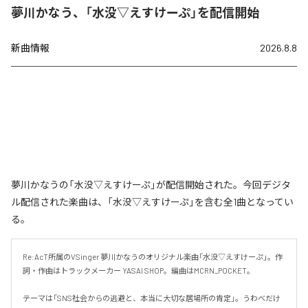
夢川かなう、「水没▽えすけーぷ」を配信開始
新曲情報
2026.8.8
夢川かなうの「水没▽えすけーぷ」が配信開始された。今回デジタ
ル配信された楽曲は、「水没▽えすけーぷ」を含む全1曲となってい
る。
Re:AcT所属のVSinger 夢川かなうのオリジナル楽曲「水没▽えすけーぷ」。作
詞・作曲はトラックメーカー YASAI SHOP。編曲はMCRN_POCKET。

テーマは「SNS社会からの逃避と、本当に大切な居場所の肯定」。うわべだけ