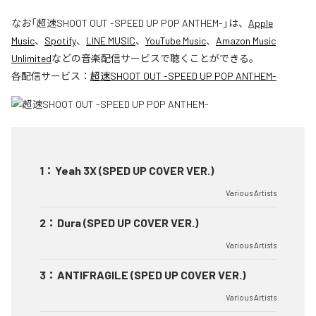
なお「
超速SHOOT OUT -SPEED UP POP ANTHEM-
」は、
Apple
Music
、
Spotify
、
LINE MUSIC
、
YouTube Music
、
Amazon Music
Unlimited
などの音楽配信サービスで聴くことができる。
各配信サービス：
超速SHOOT OUT -SPEED UP POP ANTHEM-
1
：
Yeah 3X (SPED UP COVER VER.)
Various Artists
2
：
Dura (SPED UP COVER VER.)
Various Artists
3
：
ANTIFRAGILE (SPED UP COVER VER.)
Various Artists