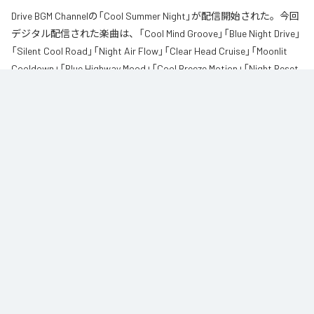
Drive BGM Channelの「Cool Summer Night」が配信開始された。今回
デジタル配信された楽曲は、「Cool Mind Groove」「Blue Night Drive」
「Silent Cool Road」「Night Air Flow」「Clear Head Cruise」「Moonlit
Cooldown」「Blue Highway Mood」「Cool Breeze Motion」「Night Reset
Groove」「Quiet Blue Pulse」「Cooling Road Lights」「Mind Drift Night」
を含む全12曲となっている。
「暑すぎる夜は心までも苦しくなる」

体だけじゃなくて

頭の中まで少し熱を持っているような感覚。

なんとなく気分が重かったり

ただ静かに気持ちを冷ましたくなる夜って欲しいよね。

そんな時間に流したい

クールな夜のグルーヴチルBGMを作りました。

夜道、街の灯り、静かな高速道路。

走っているうちに、
