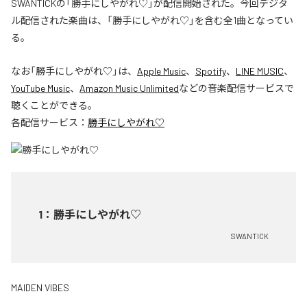
SWANTICKの「勝手にしやがれ♡」が配信開始された。今回デジタ
ル配信された楽曲は、「勝手にしやがれ♡」を含む全1曲となってい
る。
なお「
勝手にしやがれ♡
」は、
Apple Music
、
Spotify
、
LINE MUSIC
、
YouTube Music
、
Amazon Music Unlimited
などの音楽配信サービスで
聴くことができる。
各配信サービス：
勝手にしやがれ♡
1
：
勝手にしやがれ♡
SWANTICK
MAIDEN VIBES