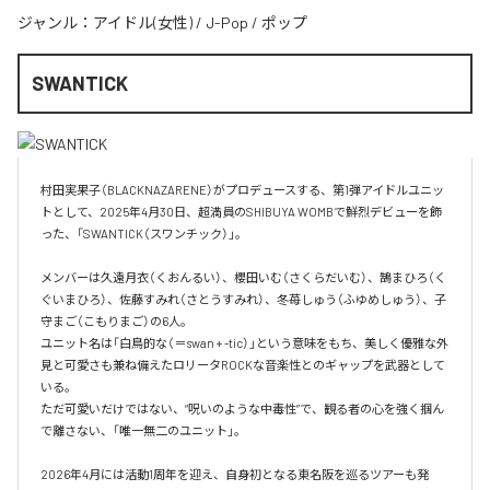
ジャンル：
アイドル(女性)
/
J-Pop
/
ポップ
SWANTICK
村田実果子（BLACKNAZARENE）がプロデュースする、第1弾アイドルユニッ
トとして、2025年4月30日、超満員のSHIBUYA WOMBで鮮烈デビューを飾
った、「SWANTICK（スワンチック）」。

メンバーは久遠月衣（くおんるい）、櫻田いむ（さくらだいむ）、鵠まひろ（く
ぐいまひろ）、佐藤すみれ（さとうすみれ）、冬苺しゅう（ふゆめしゅう）、子
守まご（こもりまご）の6人。

ユニット名は「白鳥的な（＝swan + -tic）」という意味をもち、美しく優雅な外
見と可愛さも兼ね備えたロリータROCKな音楽性とのギャップを武器として
いる。

ただ可愛いだけではない、“呪いのような中毒性”で、観る者の心を強く掴ん
で離さない、「唯一無二のユニット」。

2026年4月には活動1周年を迎え、自身初となる東名阪を巡るツアーも発