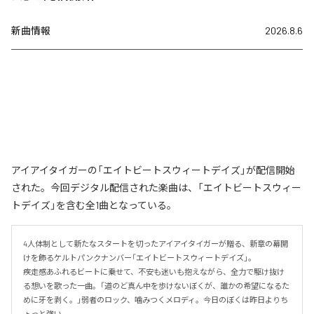
新曲情報
2026.8.6
アイアイタイガーの「エイトビートスウィートデイズ」が配信開始
された。今回デジタル配信された楽曲は、「エイトビートスウィー
トデイズ」を含む全1曲となっている。
4人体制として新たなスタートを切ったアイアイタイガーが贈る、新章の幕開
けを飾るケルトパンクナンバー「エイトビートスウィートデイズ」。

疾走感あふれるビートに乗せて、不安も迷いも抱えながら、全力で駆け抜け
る想いを歌った一曲。「道のど真ん中を歩けないぼくが、誰かの希望になるた
めに牙を剥く。」弱者のロック、噛みつくメロディ。今日のぼくは昨日よりち
ょっと強い。