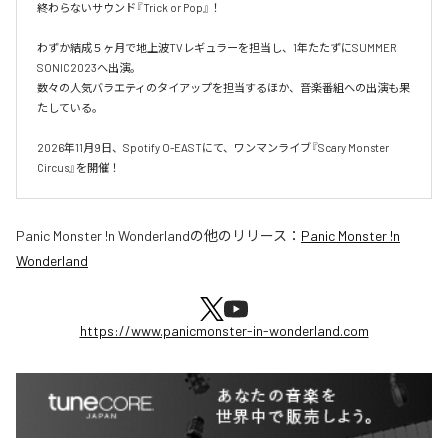
終わらないサウンド『Trick or Pop』！

わずか結成５ヶ月で地上波TVレギュラーを担当し、1年たたずにSUMMER 
SONIC2023へ出演。

数々の人気バラエティのタイアップを担当するほか、音楽番組への出演も果
たしている。

2026年11月9日、Spotify O-EASTにて、ワンマンライブ『Scary Monster 
Circus』を開催！
Panic Monster !n Wonderland
の他のリリース：
Panic Monster !n
Wonderland
https://www.panicmonster-in-wonderland.com