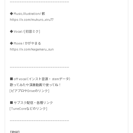
--------------------------------------------------

◆ Music,Illustration/ 骸

https://x.com/mukuro_viru77

◆ Vocal / [初音ミク]

◆ Movie / かがやまる

https://x.com/kagamaru_sun

--------------------------------------------------

■ off vocal（インスト音源・ stemデータ）

歌ってみたや演奏動画で使ってね！

[ピアプロやDriveのリンク]

■ サブスク配信・各種リンク

[TuneCoreなどのリンク]

--------------------------------------------------

【歌詞】
