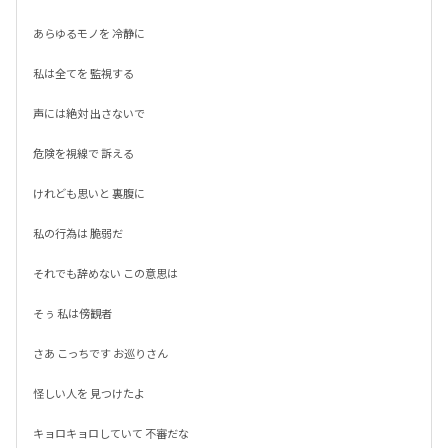
あらゆるモノを 冷静に

私は全てを 監視する

声には絶対 出さないで

危険を視線で 訴える

けれども思いと 裏腹に

私の行為は 脆弱だ

それでも辞めない この意思は

そぅ 私は傍観者

さあ こっちです お巡りさん

怪しい人を 見つけたよ

キョロキョロしていて 不審だな
