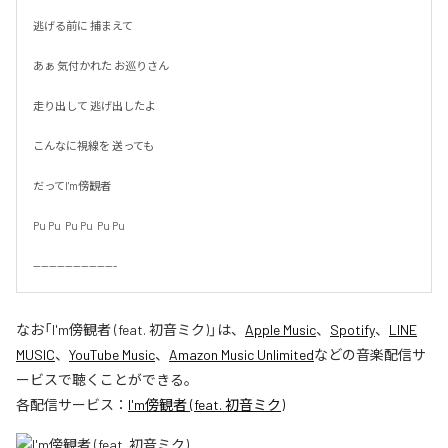
逃げる前に 捕まえて

あぁ 気付かれた お巡りさん

走り出して 逃げ出したよ

こんなに視線を 送っても

だってI'm傍観者

Pu Pu  Pu Pu  Pu Pu

---------------------
なお「
I'm傍観者 (feat. 初音ミク)
」は、
Apple Music
、
Spotify
、
LINE
MUSIC
、
YouTube Music
、
Amazon Music Unlimited
などの音楽配信サ
ービスで聴くことができる。
各配信サービス：
I'm傍観者 (feat. 初音ミク)