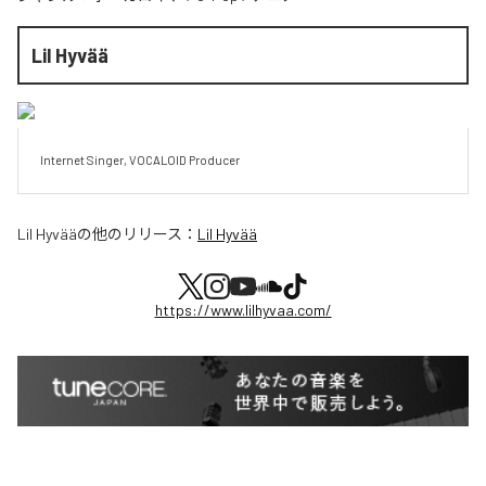
Lil Hyvää
Internet Singer, VOCALOID Producer
Lil Hyvää
の他のリリース：
Lil Hyvää
https://www.lilhyvaa.com/