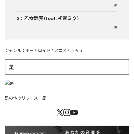
是
2
：
乙女辞表 (feat. 初音ミク)
是
ジャンル：
ボーカロイド
/
アニメ
/
J-Pop
是
是
の他のリリース：
是