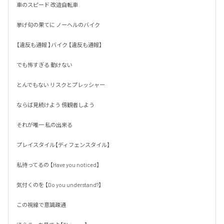
車のスピード 改造自転車

挙げ句の果てに ノーヘルのバイク

【違反も通報 】バイク 【違反も通報】

でも怖すぎる 動けない 

とんでもない リスクとプレッシャー

ならば見続けよう 傍観者しよう

それが唯一 私の出来る 

プレイスタイル【ディフェンスタイル】

私待ってるの 【Have you noticed】

気付くのを 【Do you understand?】

この視線で意識疎通
