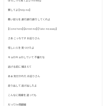
ほらこっち見てよ【This way】

察してよ【Help me】

悪い奴らを 連行連行連行 してくれよ

【Come here】【Arrest me】【Take  me away】

さあ こっちです お巡りさん

怪しい人を 見つけたよ

キョロキョロしていて 不審だな

逃げる前に 捕まえて

あぁ 気付かれた お巡りさん

走り出して 逃げ出したよ

こんなに視線を 送っても

だってI'm傍観者
