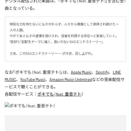
デジタル配信された楽曲は、「ポキでも (feat. 重音テト)」を含む全1
曲となっている。
特別な力を持たないにもかかわらず、人々から偶像として崇拝され続けた一
人の人間。

やがて本人もその虚像を受け入れ、信者を利用する存在へと変貌していく。

"信仰"と"支配"をテーマに描く、救いのないBADエンドストーリー。

さあ、このBADエンドストーリー——ポキ丼、召し上がれ。
なお「
ポキでも (feat. 重音テト)
」は、
Apple Music
、
Spotify
、
LINE
MUSIC
、
YouTube Music
、
Amazon Music Unlimited
などの音楽配信サ
ービスで聴くことができる。
各配信サービス：
ポキでも (feat. 重音テト)