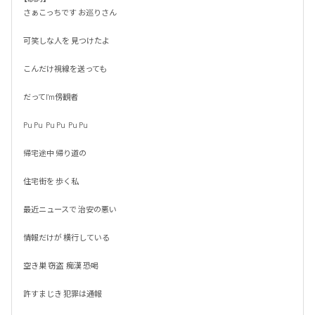
さぁこっちです お巡りさん

可笑しな人を 見つけたよ

こんだけ視線を送っても

だってI'm傍観者

Pu Pu  Pu Pu  Pu Pu

帰宅途中 帰り道の

住宅街を 歩く私

最近ニュースで 治安の悪い

情報だけが 横行している

空き巣 窃盗  痴漢 恐喝

許すまじき 犯罪は通報
