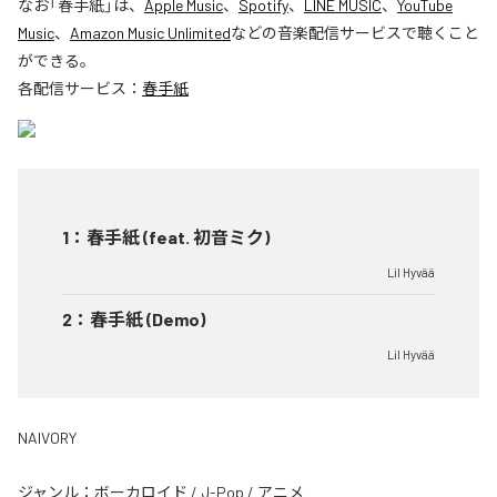
なお「
春手紙
」は、
Apple Music
、
Spotify
、
LINE MUSIC
、
YouTube
Music
、
Amazon Music Unlimited
などの音楽配信サービスで聴くこと
ができる。
各配信サービス：
春手紙
1
：
春手紙 (feat. 初音ミク)
Lil Hyvää
2
：
春手紙 (Demo)
Lil Hyvää
NAIVORY
ジャンル：
ボーカロイド
/
J-Pop
/
アニメ