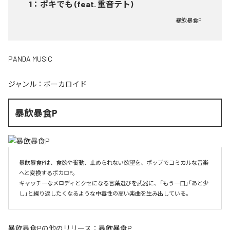
1
：
ポキでも (feat. 重音テト)
暴飲暴食P
PANDA MUSIC
ジャンル：
ボーカロイド
暴飲暴食P
暴飲暴食Pは、食欲や衝動、止められない欲望を、ポップでコミカルな音楽
へと変換するボカロP。

キャッチーなメロディとクセになる言葉選びを武器に、「もう一口」「あと少
し」と繰り返したくなるような中毒性の高い楽曲を生み出している。
暴飲暴食P
の他のリリース：
暴飲暴食P