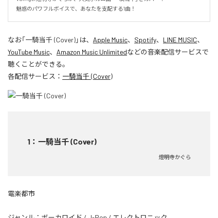
魅惑のパワフルボイスで、あなたを支配する1曲！
なお「
一騎当千 (Cover)
」は、
Apple Music
、
Spotify
、
LINE MUSIC
、
YouTube Music
、
Amazon Music Unlimited
などの音楽配信サービスで
聴くことができる。
各配信サービス：
一騎当千 (Cover)
1
：
一騎当千 (Cover)
燈明寺かぐら
電楽都市
ジャンル：
ボーカロイド
/
J-Pop
/
エレクトロニック