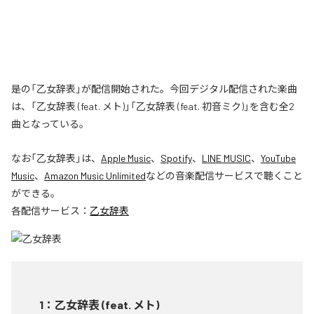
是の「乙女辞表」が配信開始された。今回デジタル配信された楽曲
は、「乙女辞表 (feat. メト)」「乙女辞表 (feat. 初音ミク)」を含む全2
曲となっている。
なお「
乙女辞表
」は、
Apple Music
、
Spotify
、
LINE MUSIC
、
YouTube
Music
、
Amazon Music Unlimited
などの音楽配信サービスで聴くこと
ができる。
各配信サービス：
乙女辞表
1
：
乙女辞表 (feat. メト)