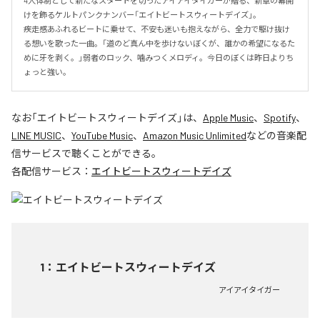
4人体制として新たなスタートを切ったアイアイタイガーが贈る、新章の幕開
けを飾るケルトパンクナンバー「エイトビートスウィートデイズ」。

疾走感あふれるビートに乗せて、不安も迷いも抱えながら、全力で駆け抜け
る想いを歌った一曲。「道のど真ん中を歩けないぼくが、誰かの希望になるた
めに牙を剥く。」弱者のロック、噛みつくメロディ。今日のぼくは昨日よりち
ょっと強い。
なお「
エイトビートスウィートデイズ
」は、
Apple Music
、
Spotify
、
LINE MUSIC
、
YouTube Music
、
Amazon Music Unlimited
などの音楽配
信サービスで聴くことができる。
各配信サービス：
エイトビートスウィートデイズ
1
：
エイトビートスウィートデイズ
アイアイタイガー