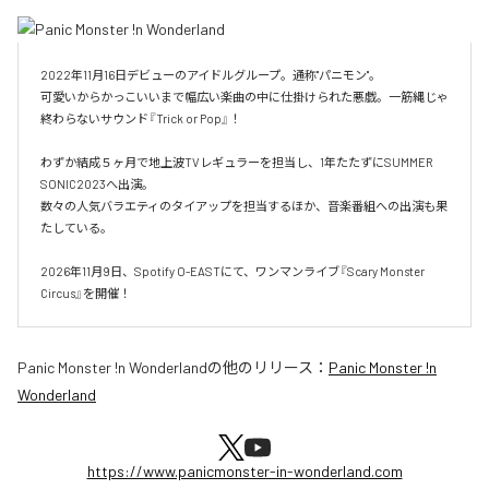
2022年11月16日デビューのアイドルグループ。通称"パニモン"。

可愛いからかっこいいまで幅広い楽曲の中に仕掛けられた悪戯。一筋縄じゃ
終わらないサウンド『Trick or Pop』！

わずか結成５ヶ月で地上波TVレギュラーを担当し、1年たたずにSUMMER 
SONIC2023へ出演。

数々の人気バラエティのタイアップを担当するほか、音楽番組への出演も果
たしている。

2026年11月9日、Spotify O-EASTにて、ワンマンライブ『Scary Monster 
Circus』を開催！
Panic Monster !n Wonderland
の他のリリース：
Panic Monster !n
Wonderland
https://www.panicmonster-in-wonderland.com