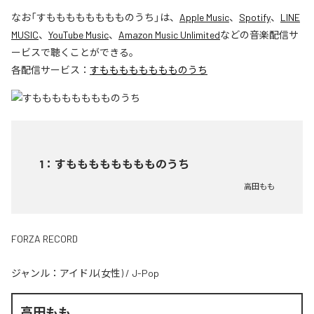
なお「
すもももももももものうち
」は、
Apple Music
、
Spotify
、
LINE
MUSIC
、
YouTube Music
、
Amazon Music Unlimited
などの音楽配信サ
ービスで聴くことができる。
各配信サービス：
すもももももももものうち
1
：
すもももももももものうち
高田もも
FORZA RECORD
ジャンル：
アイドル(女性)
/
J-Pop
高田もも