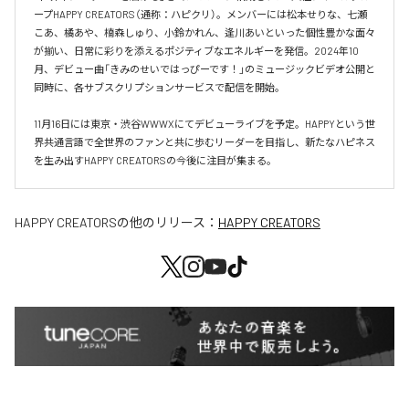
ープHAPPY CREATORS（通称：ハピクリ）。メンバーには松本せりな、七瀬
こあ、橘あや、楠森しゅり、小鈴かれん、逢川あいといった個性豊かな面々
が揃い、日常に彩りを添えるポジティブなエネルギーを発信。2024年10
月、デビュー曲「きみのせいではっぴーです！」のミュージックビデオ公開と
同時に、各サブスクリプションサービスで配信を開始。

11月16日には東京・渋谷WWWXにてデビューライブを予定。HAPPYという世
界共通言語で全世界のファンと共に歩むリーダーを目指し、新たなハピネス
を生み出すHAPPY CREATORSの今後に注目が集まる。
HAPPY CREATORS
の他のリリース：
HAPPY CREATORS