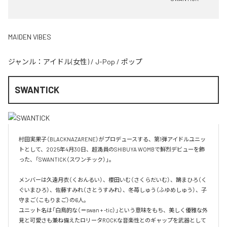
MAIDEN VIBES
ジャンル：
アイドル(女性)
/
J-Pop
/
ポップ
SWANTICK
村田実果子（BLACKNAZARENE）がプロデュースする、第1弾アイドルユニッ
トとして、2025年4月30日、超満員のSHIBUYA WOMBで鮮烈デビューを飾
った、「SWANTICK（スワンチック）」。

メンバーは久遠月衣（くおんるい）、櫻田いむ（さくらだいむ）、鵠まひろ（く
ぐいまひろ）、佐藤すみれ（さとうすみれ）、冬苺しゅう（ふゆめしゅう）、子
守まご（こもりまご）の6人。

ユニット名は「白鳥的な（＝swan + -tic）」という意味をもち、美しく優雅な外
見と可愛さも兼ね備えたロリータROCKな音楽性とのギャップを武器として