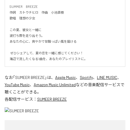
SUMMER　BREEZE

作詞　カトウチヒロ　作曲　小池直樹

歌唱　理想の少女

この夏、彼女と一緒に

波打ち際を走り出そう。

あなたの心に、爽やかで甘酸っぱい風を届ける

 ぜひシェアして、夏の恋を一緒に感じてください！

海辺で流したくなる1曲を、あなたのプレイリストに。
なお「
SUMEER BREEZE
」は、
Apple Music
、
Spotify
、
LINE MUSIC
、
YouTube Music
、
Amazon Music Unlimited
などの音楽配信サービスで
聴くことができる。
各配信サービス：
SUMEER BREEZE