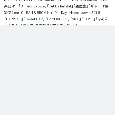
楽曲は、「Sinner's Excuse」「Cut Da Bullshit」「履歴書」「ギャラは倍
額で (feat. OJIBAH & BRON-K)」「One Day ～Interrlude～」「ゴミ」
「HARVEST」「Sweet Pain」「Don't Kill UR...」「VICE」「L.I.V.S.」「なめん
じゃねぇ」「続人生」を含む全13曲となっている。
自身が難病に罹患し、自分のこれまでの人生と未来を改めて考え直したタイ
ミングに「Life Is Very Short」をテーマに制作されたアルバム。タイトルの
「L.I.V.S.」はLife Is Very Shortの頭文字を取ったものである。今作は本来、
NORIKIYOが収監中にリリースされる予定だった作品であり、予定より早く出
所が叶った為、お蔵入りになりそうだったが聴きたいと言うファンの声に応
える形でリリースが決定したキャリア12枚目のアルバムとなってる。
なお「
L.I.V.S.
」は、
Apple Music
、
Spotify
、
LINE MUSIC
、
YouTube
Music
、
Amazon Music Unlimited
などの音楽配信サービスで聴くこと
ができる。
各配信サービス：
L.I.V.S.