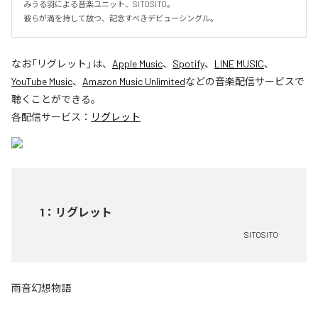
みうる羽による音楽ユニット、SITOSITO。

彼らが満を持して放つ、記念すべきデビューシングル。
なお「
リグレット
」は、
Apple Music
、
Spotify
、
LINE MUSIC
、
YouTube Music
、
Amazon Music Unlimited
などの音楽配信サービスで
聴くことができる。
各配信サービス：
リグレット
1
：
リグレット
SITOSITO
雨音幻想物語