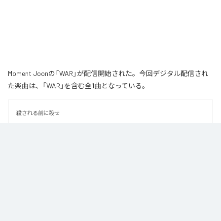
Moment Joonの「WAR」が配信開始された。今回デジタル配信され
た楽曲は、「WAR」を含む全1曲となっている。
殺される前に殺せ
なお「
WAR
」は、
Apple Music
、
Spotify
、
LINE MUSIC
、
YouTube
Music
、
Amazon Music Unlimited
などの音楽配信サービスで聴くこと
ができる。
各配信サービス：
WAR