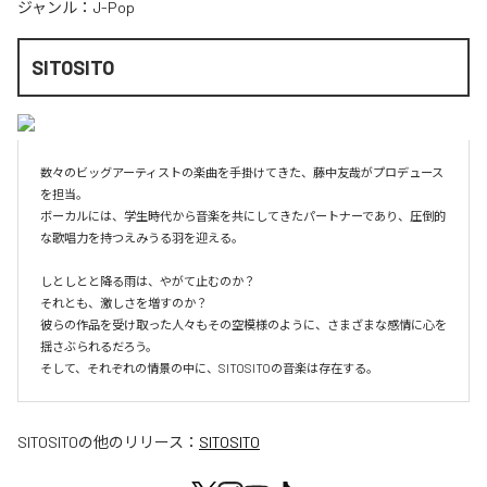
ジャンル：
J-Pop
SITOSITO
数々のビッグアーティストの楽曲を手掛けてきた、藤中友哉がプロデュース
を担当。

ボーカルには、学生時代から音楽を共にしてきたパートナーであり、圧倒的
な歌唱力を持つえみうる羽を迎える。

しとしとと降る雨は、やがて止むのか？

それとも、激しさを増すのか？

彼らの作品を受け取った人々もその空模様のように、さまざまな感情に心を
揺さぶられるだろう。

そして、それぞれの情景の中に、SITOSITOの音楽は存在する。
SITOSITO
の他のリリース：
SITOSITO