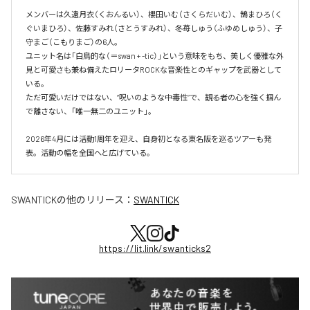
メンバーは久遠月衣（くおんるい）、櫻田いむ（さくらだいむ）、鵠まひろ（く
ぐいまひろ）、佐藤すみれ（さとうすみれ）、冬苺しゅう（ふゆめしゅう）、子
守まご（こもりまご）の6人。

ユニット名は「白鳥的な（＝swan + -tic）」という意味をもち、美しく優雅な外
見と可愛さも兼ね備えたロリータROCKな音楽性とのギャップを武器として
いる。

ただ可愛いだけではない、“呪いのような中毒性”で、観る者の心を強く掴ん
で離さない、「唯一無二のユニット」。

2026年4月には活動1周年を迎え、自身初となる東名阪を巡るツアーも発
表。活動の幅を全国へと広げている。
SWANTICK
の他のリリース：
SWANTICK
https://lit.link/swanticks2