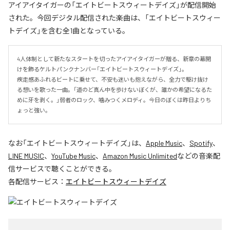
アイアイタイガーの「エイトビートスウィートデイズ」が配信開始
された。今回デジタル配信された楽曲は、「エイトビートスウィー
トデイズ」を含む全1曲となっている。
4人体制として新たなスタートを切ったアイアイタイガーが贈る、新章の幕開
けを飾るケルトパンクナンバー「エイトビートスウィートデイズ」。

疾走感あふれるビートに乗せて、不安も迷いも抱えながら、全力で駆け抜け
る想いを歌った一曲。「道のど真ん中を歩けないぼくが、誰かの希望になるた
めに牙を剥く。」弱者のロック、噛みつくメロディ。今日のぼくは昨日よりち
ょっと強い。
なお「
エイトビートスウィートデイズ
」は、
Apple Music
、
Spotify
、
LINE MUSIC
、
YouTube Music
、
Amazon Music Unlimited
などの音楽配
信サービスで聴くことができる。
各配信サービス：
エイトビートスウィートデイズ