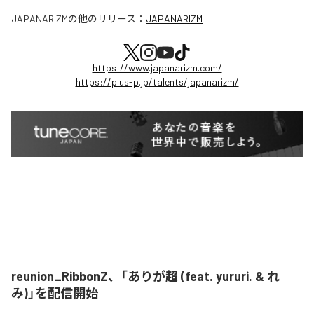
JAPANARIZM
の他のリリース：
JAPANARIZM
https://www.japanarizm.com/
https://plus-p.jp/talents/japanarizm/
reunion_RibbonZ、「ありが超 (feat. yururi. & れ
み)」を配信開始