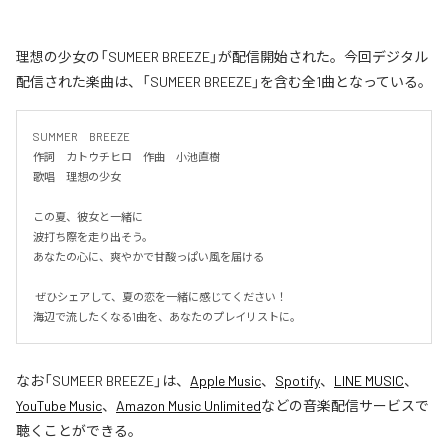
理想の少女の「SUMEER BREEZE」が配信開始された。今回デジタル
配信された楽曲は、「SUMEER BREEZE」を含む全1曲となっている。
SUMMER　BREEZE

作詞　カトウチヒロ　作曲　小池直樹

歌唱　理想の少女

この夏、彼女と一緒に

波打ち際を走り出そう。

あなたの心に、爽やかで甘酸っぱい風を届ける

 ぜひシェアして、夏の恋を一緒に感じてください！

海辺で流したくなる1曲を、あなたのプレイリストに。
なお「
SUMEER BREEZE
」は、
Apple Music
、
Spotify
、
LINE MUSIC
、
YouTube Music
、
Amazon Music Unlimited
などの音楽配信サービスで
聴くことができる。