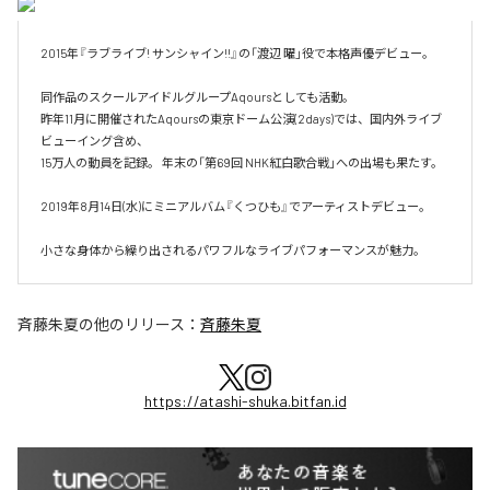
2015年『ラブライブ! サンシャイン!!』の「渡辺 曜」役で本格声優デビュー。

同作品のスクールアイドルグループAqoursとしても活動。

昨年11月に開催されたAqoursの東京ドーム公演(2days)では、国内外ライブ
ビューイング含め、

15万人の動員を記録。 年末の「第69回 NHK紅白歌合戦」への出場も果たす。

2019年8月14日(水)にミニアルバム『くつひも』でアーティストデビュー。

小さな身体から繰り出されるパワフルなライブパフォーマンスが魅力。
斉藤朱夏
の他のリリース：
斉藤朱夏
https://atashi-shuka.bitfan.id