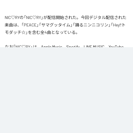
NIC♡RYの「NIC♡RY」が配信開始された。今回デジタル配信された
楽曲は、「PEACE」「サマグッタイム」「踊るニンニコリン」「Hey!!ト
モダッチ☆」を含む全4曲となっている。
なお「
NIC♡RY
」は、
Apple Music
、
Spotify
、
LINE MUSIC
、
YouTube
Music
、
Amazon Music Unlimited
などの音楽配信サービスで聴くこと
ができる。
各配信サービス：
NIC♡RY
1
：
PEACE
NIC♡RY
2
：
サマグッタイム