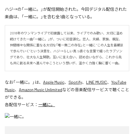
ハジ→の「一緒に。」が配信開始された。今回デジタル配信された
楽曲は、「一緒に。」を含む全1曲となっている。
2018年のワンマンライブで初披露して以来、ライブでのみ歌い、大切に温め
続けてきた一曲「一緒に。」が、ついに初音源化。恋人、夫婦、家族、親友、
仲間――様々な関係に重なる大切な「唯一無二の存在」と一緒に “この人生を最期ま
で歩んでいく”という決意を、ハジ→らしい真っ直ぐな言葉で綴ったラブソン
グであり、壮大な人生賛歌。互いに支え合い、認め合いながら、これから先
も共に創る未来へ進んでゆこうという想いが、温かく力強く胸に響く一曲。
なお「
一緒に。
」は、
Apple Music
、
Spotify
、
LINE MUSIC
、
YouTube
Music
、
Amazon Music Unlimited
などの音楽配信サービスで聴くこと
ができる。
各配信サービス：
一緒に。