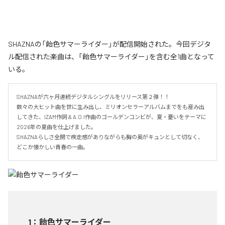
SHAZNAの「飴色サマーライダー」が配信開始された。今回デジタ
ル配信された楽曲は、「飴色サマーライダー」を含む全1曲となって
いる。
SHAZNAが六ヶ月連続デジタルシングルをリリース第２弾！！

数々の大ヒット曲を世に生み出し、ミリオンセラーアルバムまでをも産み出
してきた、IZAM作詞 & A.O.I作曲のゴールデンコンビが、夏・憂いをテーマに
2026年の夏曲を仕上げました。

SHAZNAらしさ全開で疾走感がありながらも胸の奥がキュンとして切なく、
どこか懐かしい青春の一曲。
1
：
飴色サマーライダー