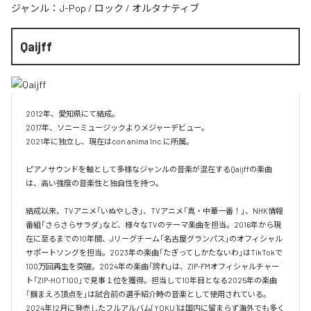
ジャンル：
J-Pop
/
ロック
/
オルタナティブ
Qaijff
2012年、愛知県にて結成。

2017年、ソニーミュージックよりメジャーデビュー。

2021年に独立し、現在はcon anima Inc.に所属。

ピアノサウンドを軸として多様なジャンルの音楽が混在するQaijffの楽曲
は、高い強度の音楽性と独自性を持つ。

結成以来、TVアニメ「いぬやしき」、TVアニメ「真・中華一番！」、NHK情報
番組「さらさらサラダ」など、様々なTVのテーマ楽曲を担当。2016年から現
在に至るまでの10年間、Jリーグチーム「名古屋グランパス」のオフィシャル
サポートソングを担当。2023年の楽曲「たぎってしかたないわ」はTikTokで
100万回再生を突破。2024年の楽曲「誇れ」は、ZIP-FMオフィシャルチャー
ト「ZIP-HOT100」で見事１位を獲得。担当して10年目となる2025年の楽曲
「掴まえろ頂点を」は試合前の選手紹介時の音楽として使用されている。

2024年12月に発売したフルアルバム[YOKU]は国内に留まらず海外でも多く