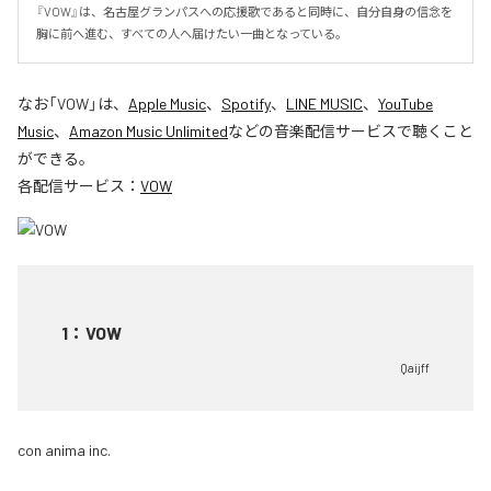
『VOW』は、名古屋グランパスへの応援歌であると同時に、自分自身の信念を
胸に前へ進む、すべての人へ届けたい一曲となっている。
なお「
VOW
」は、
Apple Music
、
Spotify
、
LINE MUSIC
、
YouTube
Music
、
Amazon Music Unlimited
などの音楽配信サービスで聴くこと
ができる。
各配信サービス：
VOW
1
：
VOW
Qaijff
con anima inc.