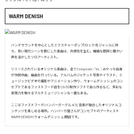
WARM DENISH
バンドサウンドを中心としたミクスチャーポップ(ロック)をジャンルに持
ち、若い現代シーンを歌にした楽曲は、共感性を生む。繊細な歌詞と暖かい
声を活かしたソロアーティスト。

リリースされているオリジナル楽曲は、全てComposer／Vo：みやっち自身
が作詞作曲、編曲を行っている。アルバムのジャケット写真やイラスト、ミ
ュージックビデオの撮影やアニメーション作り、ウォームデニッシュのコン
セプトであるファストフード店をCG/3D制作ソフトで自ら作るなど、多彩な
表現力を魅せるマルチミュージシャンな一面もある。

ここはファストフード(ハンバーガーグルメ)と音楽が融合したオリジナルコ
ンテンツを楽しめる場所。ハンバーガ屋さんがコンセプトのアーティスト
WARM DENISH (ウォームデニッシュ)開店です。