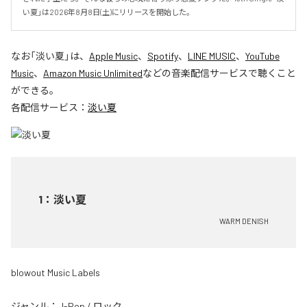
い夏」は2026年8月8日(土)にリリースを開始した。
なお「
淡い夏
」は、
Apple Music
、
Spotify
、
LINE MUSIC
、
YouTube
Music
、
Amazon Music Unlimited
などの音楽配信サービスで聴くこと
ができる。
各配信サービス：
淡い夏
1
：
淡い夏
WARM DENISH
blowout Music Labels
ジャンル：
J-Pop
/
ロック