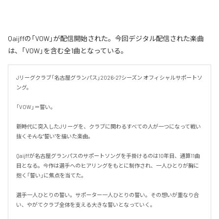
Qaijffの「VOW」が配信開始された。今回デジタル配信された楽曲
は、「VOW」を含む全1曲となっている。
Jリーグクラブ「名古屋グランパス」2026-27シーズン オフィシャルサポートソ
ング。

「VOW」＝誓い。

新時代に突入したJリーグを、クラブに関わるすべての人が一つになって戦い
抜く――そんな"誓い"を描いた楽曲。

Qaijffが名古屋グランパスのサポートソングを手掛けるのは10年目、通算11曲
目となる。今作は選手へのヒアリングをもとに制作され、一人ひとりが胸に
抱く「誓い」に焦点を当てた。

選手一人ひとりの誓い。サポーター一人ひとりの誓い。その想いが重なり合
い、やがてクラブ全体を支える大きな誓いとなっていく。
