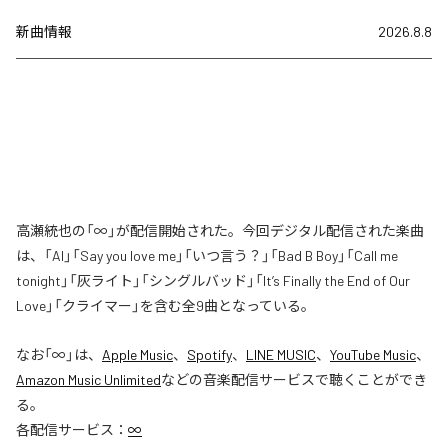
新曲情報
2026.8.8
高瀬統也の「∞」が配信開始された。今回デジタル配信された楽曲
は、「AI」「Say you love me」「いつ言う？」「Bad B Boy」「Call me
tonight」「灰ライト」「シングルバッド」「It’s Finally the End of Our
Love」「クライマー」を含む全9曲となっている。
なお「
∞
」は、
Apple Music
、
Spotify
、
LINE MUSIC
、
YouTube Music
、
Amazon Music Unlimited
などの音楽配信サービスで聴くことができ
る。
各配信サービス：
∞