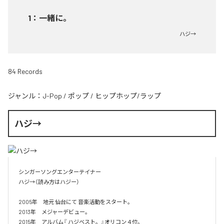
1
：
一緒に。
ハジ→
84 Records
ジャンル：
J-Pop
/
ポップ
/
ヒップホップ/ラップ
ハジ→
シンガーソングエンターテイナー

ハジ→（読み方はハジー）

2005年　地元 仙台にて 音楽活動をスタート。

2013年　メジャーデビュー。

2015年　アルバム『 ハジベスト。』オリコン４位。
