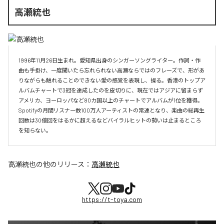
高瀬統也
1996年11月26日生まれ。愛知県出身のシンガーソングライター。作詞・作
曲も手掛け、一度聞いたら忘れられない高瀬ならではのフレーズで、形があ
りながらも触れることのできない愛の感覚を表現し、操る。香港のトップア
ルバムチャートで3冠を達成したのを皮切りに、現在ではアジアに留まらず
アメリカ、ヨーロッパなど80カ国以上のチャートでアルバムが1位を獲得。
Spotifyの月間リスナー数100万人アーティストの常連となり、楽曲の総再生
回数は30億回をはるかに超えるなどバイラルヒットの勢いは止まるところ
を知らない。
高瀬統也
の他のリリース：
高瀬統也
https://t-toya.com