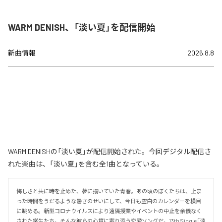
WARM DENISH、「淡い夏」を配信開始
新曲情報
2026.8.8
WARM DENISHの「淡い夏」が配信開始された。今回デジタル配信さ
れた楽曲は、「淡い夏」を含む全1曲となっている。
悔しさと共に時を止めた、夢に描いていた青春。あの頃のぼくたちは、止ま
った時間をうだるような暑さのせいにして、今日も空白のカレンダーを横目
に眺める。新型コロナウイルスにより遠隔授業やイベントの中止を余儀なく
された学生たち。そんな彼らの心境に寄り添う恋愛ソングだ。13th Single「淡