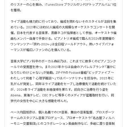
のリスナーの心を掴み、iTunes Store ブラジルの”J-POPトップアルバム” 1位
を獲得。

ライブ活動も精力的に行っており、編成を問わないそのスタイルが注目を集
めている。2021年には約50人編成の大規模なオーケストラコンサートを開
催。日本を代表する音楽家、斎藤ネコが指揮者として参加、オーケストラ編
曲もメンバー自身で手掛ける。ピアノトリオ編成で臨んだ2024年夏開催の
ワンマンツアー「誇れ-2024-」は全日程ソールドアウト。熱いライブパフォ
ーマンスが幅広いファンの心を掴んでいる。

音楽大学ピアノ科卒のボーカル森彩乃は、これまでに数多くのピアノコンク
ールでの受賞歴を持つ。また2021年からは自身のアパレルブランド「誰かに
なりたいわけじゃない」が始動。ZIP-FMの Podcast番組「ビッグファイブ 〜
わたしって何者？ 心理学雑談〜」ではパーソナリティを担当中。2023 年に
乳がんが発覚し、同年はライブ活動をセーブし治療優先で活動を続けていた
が、2024年ライブ活動を本格復帰を果たす。前向きに治療を行う姿を
Abema、東海テレビ、CBC テレビ等多くのメディアが密着取材を行い、同
世代の女性を中心に大きな感動を呼んだ。

ベース内田旭彦は、個人名義でのCM音楽、舞台の音楽監督、プロスポーツ
チームのスタジアム音楽プロデュース、プロオーケストラ「名古屋フィルハ
ーモニー交響楽団」とのコラボレーション楽曲制作など、多岐に渡り音楽制