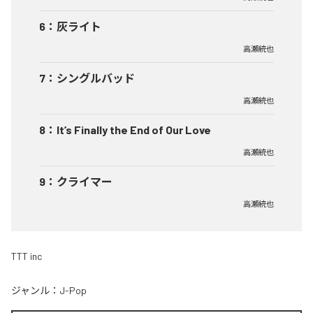
6
：
灰ライト
高瀬統也
7
：
シングルバッド
高瀬統也
8
：
It’s Finally the End of Our Love
高瀬統也
9
：
クライマー
高瀬統也
TTT inc
ジャンル：
J-Pop