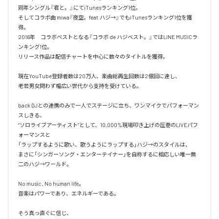
同年シングル『君と。』にてiTunesランキング1位。

そしてコラボ曲 miwa『夜空。feat.ハジ→』でもiTunesランキング1位を獲
得。

2016年　コラボベストとなる『コラボ de ハジベスト。』ではLINE MUSICラ
ンキング1位。

リリース作品は配信チャートを中心に数々のタイトルを獲得。

現在YouTube登録者数は20万人、楽曲総再生回数は2億回に達し、

老若男女問わず幅広い世代から支持を受けている。 

back DJとの連携のみで一人でステージに立ち、ワンマイクでパフォーマン
スしきる、

“ソロライブアーティスト”として、10,000%現場叩き上げの圧巻のLIVEパフ
ォーマンスと

「ラップするように歌い、歌うようにラップする」ハジ→のスタイルは、

まさに「シンガーソング・エンターテイナー」を自称するに相応しい唯一無
二のハジ→ワールド。

No music , No human life。

音楽はパワーであり、エネルギーである。

そう真っ直ぐに信じ、
