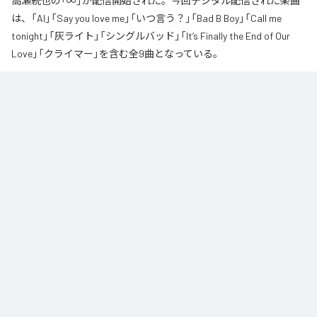
高瀬統也の「∞」が配信開始された。今回デジタル配信された楽曲
は、「AI」「Say you love me」「いつ言う？」「Bad B Boy」「Call me
tonight」「灰ライト」「シングルバッド」「It’s Finally the End of Our
Love」「クライマー」を含む全9曲となっている。
なお「
∞
」は、
Apple Music
、
Spotify
、
LINE MUSIC
、
YouTube Music
、
Amazon Music Unlimited
などの音楽配信サービスで聴くことができ
る。
各配信サービス：
∞
1
：
AI
高瀬統也
2
：
Say you love me
高瀬統也