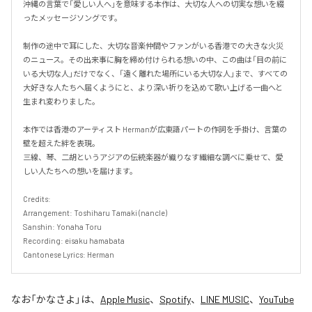
沖縄の言葉で「愛しい人へ」を意味する本作は、大切な人への切実な想いを綴
ったメッセージソングです。

​制作の途中で耳にした、大切な音楽仲間やファンがいる香港での大きな火災
のニュース。その出来事に胸を締め付けられる想いの中、この曲は「目の前に
いる大切な人」だけでなく、「遠く離れた場所にいる大切な人」まで、すべての
大好きな人たちへ届くようにと、より深い祈りを込めて歌い上げる一曲へと
生まれ変わりました。

​本作では香港のアーティスト Hermanが広東語パートの作詞を手掛け、言葉の
壁を超えた絆を表現。

三線、琴、二胡というアジアの伝統楽器が織りなす繊細な調べに乗せて、愛
しい人たちへの想いを届けます。

Credits:

Arrangement: Toshiharu Tamaki (nancle)

Sanshin: Yonaha Toru

Recording: eisaku hamabata

Cantonese Lyrics: Herman
なお「
かなさよ
」は、
Apple Music
、
Spotify
、
LINE MUSIC
、
YouTube