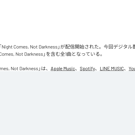
ight Comes, Not Darkness」が配信開始された。今回デジ
 Comes, Not Darkness」を含む全1曲となっている。
omes, Not Darkness
」は、
Apple Music
、
Spotify
、
LINE MUSIC
、
Yo
Unlimited
などの音楽配信サービスで聴くことができる。
ス：
Night Comes, Not Darkness
ht Comes, Not Darkness