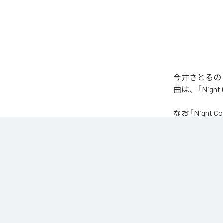
今井さとるの「N
曲は、「Night
なお「
Night C
Amazon Music 
各配信サービ
1
：
Nig