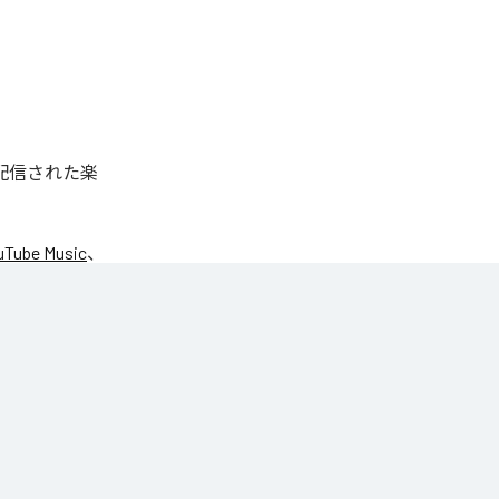
タル配信された楽
uTube Music
、
今井さとる