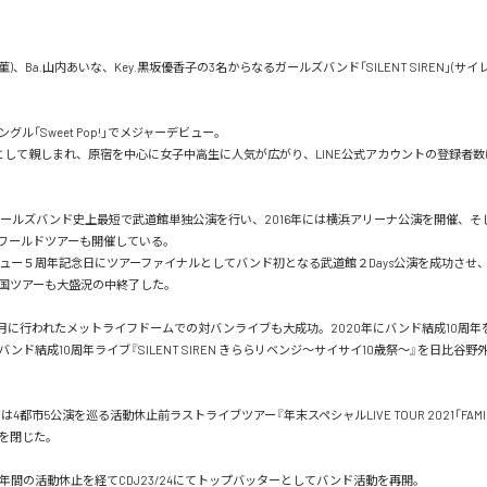
田菫)、Ba.山内あいな、Key.黒坂優香子の3名からなるガールズバンド「SILENT SIREN」(サ
シングル「Sweet Pop!」でメジャーデビュー。

”として親しまれ、原宿を中心に女子中高生に人気が広がり、LINE公式アカウントの登録者数
、ガールズバンド史上最短で武道館単独公演を行い、2016年には横浜アリーナ公演を開催、そ
ワールドツアーも開催している。

デビュー５周年記念日にツアーファイナルとしてバンド初となる武道館２Days公演を成功させ、
国ツアーも大盛況の中終了した。

5月に行われたメットライフドームでの対バンライブも大成功。2020年にバンド結成10周年を
バンド結成10周年ライブ『SILENT SIREN きららリベンジ〜サイサイ10歳祭〜』を日比谷
らは4都市5公演を巡る活動休止前ラストライブツアー『年末スペシャルLIVE TOUR 2021「FAMI
を閉じた。

、2年間の活動休止を経てCDJ23/24にてトップバッターとしてバンド活動を再開。
