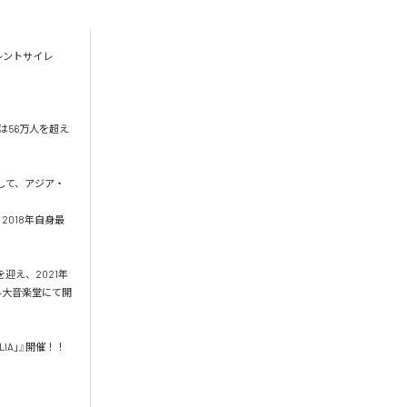
イレントサイレ
は56万人を超え
して、アジア・
2018年自身最
迎え、2021年
野外大音楽堂にて開
LIA」』開催！！