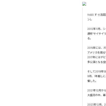
Vo&G.すぅ(吉
ン)。

2012年11月、
通称”サイサイ
る。

2015年には
アメリカを周る
2017年には
多公演となる全
そして2019年
9月、1年越しに
催した。

2021年12月か
大盛況の中、幕
2023年12月