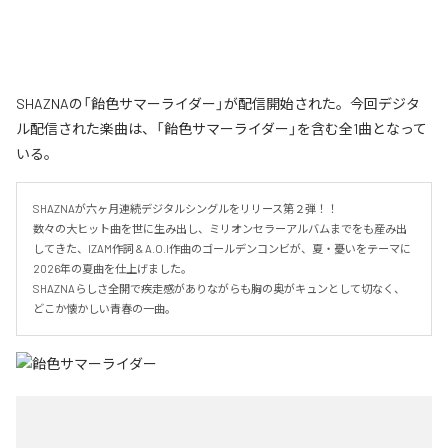
SHAZNAの「飴色サマーライダー」が配信開始された。今回デジタ
ル配信された楽曲は、「飴色サマーライダー」を含む全1曲となって
いる。
SHAZNAが六ヶ月連続デジタルシングルをリリース第２弾！！

数々の大ヒット曲を世に生み出し、ミリオンセラーアルバムまでをも産み出
してきた、IZAM作詞 & A.O.I作曲のゴールデンコンビが、夏・憂いをテーマに
2026年の夏曲を仕上げました。

SHAZNAらしさ全開で疾走感がありながらも胸の奥がキュンとして切なく、
どこか懐かしい青春の一曲。