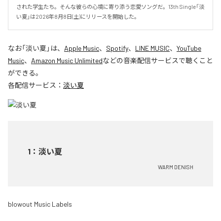
された学生たち。そんな彼らの心境に寄り添う恋愛ソングだ。13th Single「淡
い夏」は2026年8月8日(土)にリリースを開始した。
なお「
淡い夏
」は、
Apple Music
、
Spotify
、
LINE MUSIC
、
YouTube
Music
、
Amazon Music Unlimited
などの音楽配信サービスで聴くこと
ができる。
各配信サービス：
淡い夏
1
：
淡い夏
WARM DENISH
blowout Music Labels