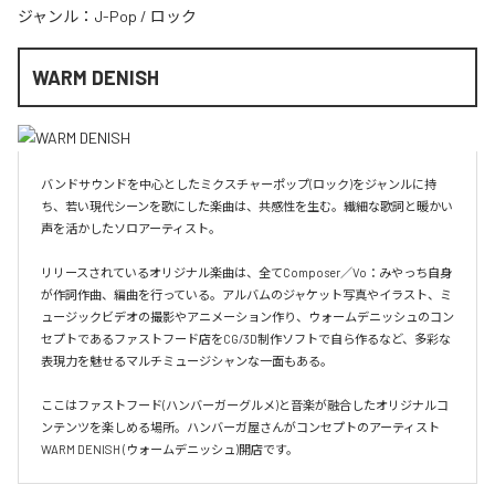
ジャンル：
J-Pop
/
ロック
WARM DENISH
バンドサウンドを中心としたミクスチャーポップ(ロック)をジャンルに持
ち、若い現代シーンを歌にした楽曲は、共感性を生む。繊細な歌詞と暖かい
声を活かしたソロアーティスト。

リリースされているオリジナル楽曲は、全てComposer／Vo：みやっち自身
が作詞作曲、編曲を行っている。アルバムのジャケット写真やイラスト、ミ
ュージックビデオの撮影やアニメーション作り、ウォームデニッシュのコン
セプトであるファストフード店をCG/3D制作ソフトで自ら作るなど、多彩な
表現力を魅せるマルチミュージシャンな一面もある。

ここはファストフード(ハンバーガーグルメ)と音楽が融合したオリジナルコ
ンテンツを楽しめる場所。ハンバーガ屋さんがコンセプトのアーティスト
WARM DENISH (ウォームデニッシュ)開店です。