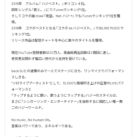
2015年　アルバム『 ハジベスト。』オリコン４位。

同年シングル『君と。』にてiTunesランキング1位。

そしてコラボ曲 miwa『夜空。feat.ハジ→』でもiTunesランキング1位を獲
得。

2016年　コラボベストとなる『コラボ de ハジベスト。』ではLINE MUSICラ
ンキング1位。

リリース作品は配信チャートを中心に数々のタイトルを獲得。

現在YouTube登録者数は20万人、楽曲総再生回数は2億回に達し、

老若男女問わず幅広い世代から支持を受けている。 

back DJとの連携のみで一人でステージに立ち、ワンマイクでパフォーマン
スしきる、

“ソロライブアーティスト”として、10,000%現場叩き上げの圧巻のLIVEパフ
ォーマンスと

「ラップするように歌い、歌うようにラップする」ハジ→のスタイルは、

まさに「シンガーソング・エンターテイナー」を自称するに相応しい唯一無
二のハジ→ワールド。

No music , No human life。

音楽はパワーであり、エネルギーである。
