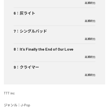
高瀬統也
6
：
灰ライト
高瀬統也
7
：
シングルバッド
高瀬統也
8
：
It’s Finally the End of Our Love
高瀬統也
9
：
クライマー
高瀬統也
TTT inc
ジャンル：
J-Pop