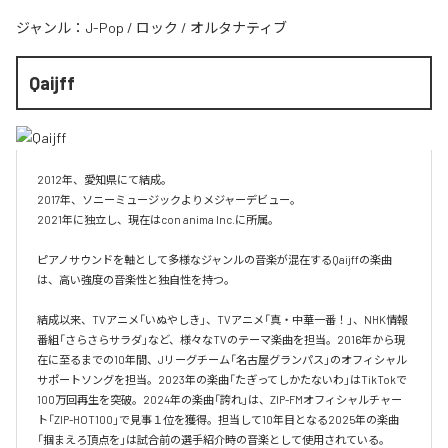
ジャンル：
J-Pop
/
ロック
/
オルタナティブ
Qaijff
2012年、愛知県にて結成。

2017年、ソニーミュージックよりメジャーデビュー。

2021年に独立し、現在はcon anima Inc.に所属。

ピアノサウンドを軸として多様なジャンルの音楽が混在するQaijffの楽曲
は、高い強度の音楽性と独自性を持つ。

結成以来、TVアニメ「いぬやしき」、TVアニメ「真・中華一番！」、NHK情報
番組「さらさらサラダ」など、様々なTVのテーマ楽曲を担当。2016年から現
在に至るまでの10年間、Jリーグチーム「名古屋グランパス」のオフィシャル
サポートソングを担当。2023年の楽曲「たぎってしかたないわ」はTikTokで
100万回再生を突破。2024年の楽曲「誇れ」は、ZIP-FMオフィシャルチャー
ト「ZIP-HOT100」で見事１位を獲得。担当して10年目となる2025年の楽曲
「掴まえろ頂点を」は試合前の選手紹介時の音楽として使用されている。
