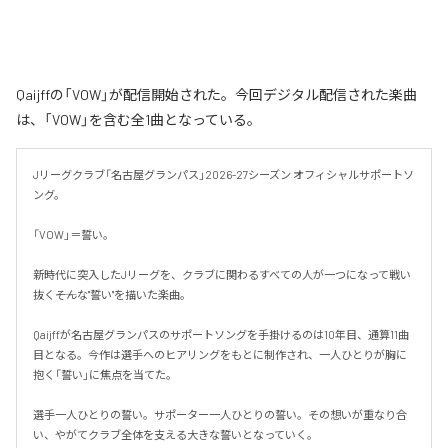
Qaijffの「VOW」が配信開始された。今回デジタル配信された楽曲
は、「VOW」を含む全1曲となっている。
Jリーグクラブ「名古屋グランパス」2026-27シーズン オフィシャルサポートソ
ング。

「VOW」＝誓い。

新時代に突入したJリーグを、クラブに関わるすべての人が一つになって戦い
抜く――そんな"誓い"を描いた楽曲。

Qaijffが名古屋グランパスのサポートソングを手掛けるのは10年目、通算11曲
目となる。今作は選手へのヒアリングをもとに制作され、一人ひとりが胸に
抱く「誓い」に焦点を当てた。

選手一人ひとりの誓い。サポーター一人ひとりの誓い。その想いが重なり合
い、やがてクラブ全体を支える大きな誓いとなっていく。
