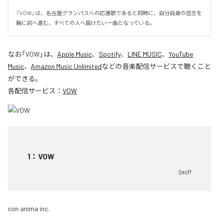
『VOW』は、名古屋グランパスへの応援歌であると同時に、自分自身の信念を
胸に前へ進む、すべての人へ届けたい一曲となっている。
なお「
VOW
」は、
Apple Music
、
Spotify
、
LINE MUSIC
、
YouTube
Music
、
Amazon Music Unlimited
などの音楽配信サービスで聴くこと
ができる。
各配信サービス：
VOW
1
：
VOW
Qaijff
con anima inc.