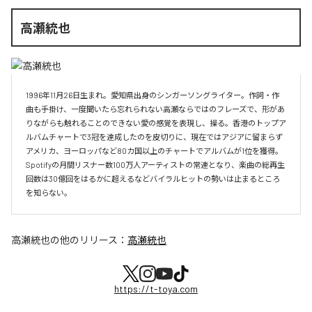
高瀬統也
1996年11月26日生まれ。愛知県出身のシンガーソングライター。作詞・作
曲も手掛け、一度聞いたら忘れられない高瀬ならではのフレーズで、形があ
りながらも触れることのできない愛の感覚を表現し、操る。香港のトップア
ルバムチャートで3冠を達成したのを皮切りに、現在ではアジアに留まらず
アメリカ、ヨーロッパなど80カ国以上のチャートでアルバムが1位を獲得。
Spotifyの月間リスナー数100万人アーティストの常連となり、楽曲の総再生
回数は30億回をはるかに超えるなどバイラルヒットの勢いは止まるところ
を知らない。
高瀬統也
の他のリリース：
高瀬統也
https://t-toya.com