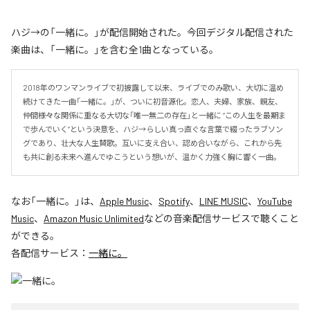
ハジ→の「一緒に。」が配信開始された。今回デジタル配信された
楽曲は、「一緒に。」を含む全1曲となっている。
2018年のワンマンライブで初披露して以来、ライブでのみ歌い、大切に温め
続けてきた一曲「一緒に。」が、ついに初音源化。恋人、夫婦、家族、親友、
仲間――様々な関係に重なる大切な「唯一無二の存在」と一緒に “この人生を最期ま
で歩んでいく”という決意を、ハジ→らしい真っ直ぐな言葉で綴ったラブソン
グであり、壮大な人生賛歌。互いに支え合い、認め合いながら、これから先
も共に創る未来へ進んでゆこうという想いが、温かく力強く胸に響く一曲。
なお「
一緒に。
」は、
Apple Music
、
Spotify
、
LINE MUSIC
、
YouTube
Music
、
Amazon Music Unlimited
などの音楽配信サービスで聴くこと
ができる。
各配信サービス：
一緒に。