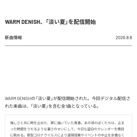
WARM DENISH、「淡い夏」を配信開始
新曲情報
2026.8.8
WARM DENISHの「淡い夏」が配信開始された。今回デジタル配信さ
れた楽曲は、「淡い夏」を含む全1曲となっている。
悔しさと共に時を止めた、夢に描いていた青春。あの頃のぼくたちは、止ま
った時間をうだるような暑さのせいにして、今日も空白のカレンダーを横目
に眺める。新型コロナウイルスにより遠隔授業やイベントの中止を余儀なく