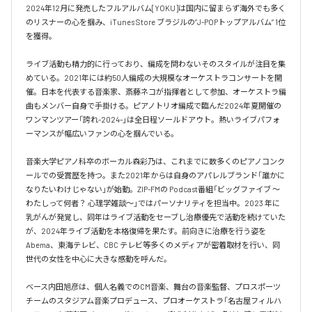
2024年12月に発売したフルアルバム[YOKU]は国内に留まらず海外でも多く
のリスナーの心を掴み、iTunes Store ブラジルの”J-POPトップアルバム” 1位
を獲得。

ライブ活動も精力的に行っており、編成を問わないそのスタイルが注目を集
めている。2021年には約50人編成の大規模なオーケストラコンサートを開
催。日本を代表する音楽家、斎藤ネコが指揮者として参加、オーケストラ編
曲もメンバー自身で手掛ける。ピアノトリオ編成で臨んだ2024年夏開催の
ワンマンツアー「誇れ-2024-」は全日程ソールドアウト。熱いライブパフォ
ーマンスが幅広いファンの心を掴んでいる。

音楽大学ピアノ科卒のボーカル森彩乃は、これまでに数多くのピアノコンク
ールでの受賞歴を持つ。また2021年からは自身のアパレルブランド「誰かに
なりたいわけじゃない」が始動。ZIP-FMの Podcast番組「ビッグファイブ 〜
わたしって何者？ 心理学雑談〜」ではパーソナリティを担当中。2023 年に
乳がんが発覚し、同年はライブ活動をセーブし治療優先で活動を続けていた
が、2024年ライブ活動を本格復帰を果たす。前向きに治療を行う姿を
Abema、東海テレビ、CBC テレビ等多くのメディアが密着取材を行い、同
世代の女性を中心に大きな感動を呼んだ。

ベース内田旭彦は、個人名義でのCM音楽、舞台の音楽監督、プロスポーツ
チームのスタジアム音楽プロデュース、プロオーケストラ「名古屋フィルハ