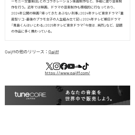
ーモニー交響楽団」とのコラボレーション楽曲制作など、多岐に渡り音楽制
作を行う。近年では映画、ドラマの音楽制作も積極的に行なっており、
2024年公開の映画『帰ってきた あぶない刑事』2024年テレビ東京ドラマ『量
産型リコ -最後のプラモ女子の人生組み立て記-』2024年テレビ朝日ドラマ
『青島くんはいじわる』2025年テレビ東京ドラマ「今夜は…純烈」など、話題
の作品に多く携わっている。
Qaijff
の他のリリース：
Qaijff
https://www.qaijff.com/