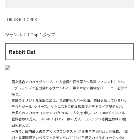
TORUS RECORDS
ジャンル：
J-Pop
/
ポップ
Rabbit Cat
男女混合アカペラグループ。５人全員が個性際立つ歌声でフロントに立ち、
アグレッシブで迫力溢れるサウンドと、華やかなで繊細なハーモニーを併せ
持つ。

気鋭のオリジナル楽曲に加え、意欲的なカバー楽曲、毎日更新している「ハ
モりたがーる」シリーズ、リクエストに応え即興でハモるライブ配信など、
数多くのアカペラコンテンツがSNSにて人気を博し、YouTubeチャンネル
登録者数65万人、TikTokフォロワー数45万人、コンテンツ総再生数は20億
回を超える。

一方で、国内最大級のアカペラコンテスト「ハルモネア」第1回大会優勝、「深
圳・香港国際アカペラフェスティバル2024」「平潭アカペラミュージック&