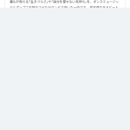
誰もが抱える「生きづらさ」や「自分を愛せない気持ち」を、ダンスミュージッ
クとポップスを融合させたサウンドで描いた一曲です。 疾走感のあるビート
と繊細な歌詞が交差し、苦しさの中にも小さな希望を見つけ出していく。 「味
方だよ」というメッセージが、心にそっと寄り添う作品です。
なお「
89
」は、
Apple Music
、
Spotify
、
LINE MUSIC
、
YouTube Music
、
Amazon Music Unlimited
などの音楽配信サービスで聴くことができ
る。
各配信サービス：
89
1
：
89
泡く、脆く。
2
：
89 (Instrumental)
泡く、脆く。