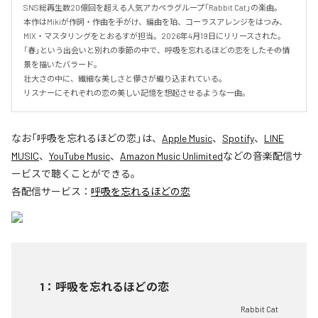
SNS総再生数20億回を超える人気アカペラグループ「Rabbit Cat」の楽曲。

本作はMikiが作詞・作曲を手がけ、編曲を珀、コーラスアレンジをはつみ、
MIX・マスタリングをとおるすが担当。2026年4月19日にリリースされた。

「春」という出会いと別れの季節の中で、呼吸を忘れるほどの恋をした――その情
景を描いたバラード。

壮大さの中に、繊細な美しさと儚さが織り込まれている。

リスナーにそれぞれの恋の美しい記憶を想起させるような一曲。
なお「
呼吸を忘れるほどの恋
」は、
Apple Music
、
Spotify
、
LINE
MUSIC
、
YouTube Music
、
Amazon Music Unlimited
などの音楽配信サ
ービスで聴くことができる。
各配信サービス：
呼吸を忘れるほどの恋
1
：
呼吸を忘れるほどの恋
Rabbit Cat