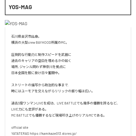
YOS-MAG
石川県金沢市出身。

横浜の大型crew BAYHOOD所属のMC。

圧倒的な行動力と制作スピードを武器に

過去のキャリアの空白を埋めるかの如く

場所, ジャンル問わず神奈川を拠点に

日本全国を股に掛け日々奮闘中。

ストリートの描写から政治的な事まで.

時にはユーモアを交えながらリリックの振り幅は広い。

過去3度ワンマンLIVEを成功、LIVE BATTLEでも幾多の優勝を誇るなど、
LIVE力にも定評がある。

MC BATTLEでも優勝するなど現場叩き上げのリアルMCである。

official site

YATATERAS https://kamikaze013.stores.jp/