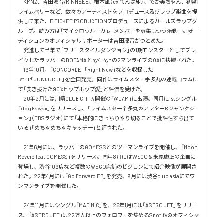
　KMNZ、吉田凜音/RINNEEE、根本凪（ex.でんぱ組）、でか美ちゃん、初期
ライムベリーなど、数々のアーティストをプロデュース及びラップ楽曲を提
供して来た、E TICKET PRODUCTIONプロデュースによるガールズラップグ
ループ。読み方は「マイクロウルーガ」。メンバーを募集しつつ活動中。オー
ディションのオフィシャルサポーターは吉田凜音がつとめた。

　発進して半年で「フリースタイルダンジョン」の1期モンスターとしてブレ
イクしたラッパーのDOTAMAとhy4_4yhの2マンライブのOAに抜擢された。

　19年10月、「CONCORDE」「Right Now」などを収録した
1stEP「CONCORDE」を全国発売。同作はライムスター宇多丸の連載コラムに
て「突き抜けた90’sヒップホップ愛」と評価を受けた。

　20年2月には川崎CLUB CITTA’開催の「@JAM」に出演。同月に1stシングル
「dog kawaii」をリリースし、「ライムスター宇多丸のアフター6 ジャンクシ
ョン」（TBSラジオ）にて「本格的にきっちりやり切ることで批評性すら出て
いる」「めちゃめちゃキャッチー」と評された。

　21年6月には、ラッパーのGOMESSとのツーマンライブを開催し、「Moon 
Reverb feat.GOMESS」をリリース。同年8月にはWEGO＆米原康正の企画に
登場し、渋谷109店など複数のWEGO店舗のビジョンにて紹介映像が展開さ
れた。22年4月には「Go Forward EP」を発売、9月には渋谷club asiaにてワ
ンマンライブを開催した。

　24年11月にはシングル「MAD MIC」を、25年1月には「ASTRO JET」をリリー
ス。「ASTRO JET」は22万人以上のフォロワーを集めるSpotifyのオフィシャ