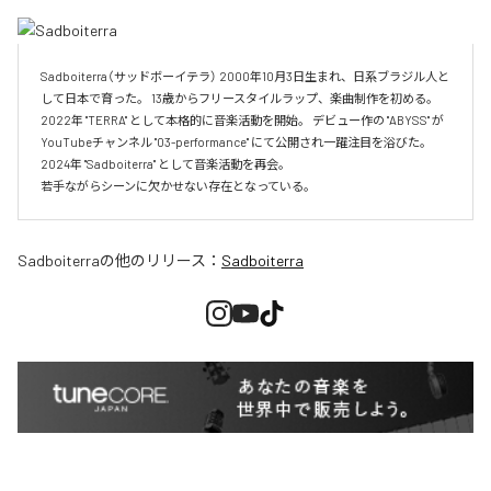
Sadboiterra（サッドボーイテラ） 2000年10月3日生まれ、日系ブラジル人と
して日本で育った。 13歳からフリースタイルラップ、楽曲制作を初める。 
2022年 "TERRA" として本格的に音楽活動を開始。 デビュー作の "ABYSS" が
YouTubeチャンネル "03-performance" にて公開され一躍注目を浴びた。 
2024年 "Sadboiterra" として音楽活動を再会。

若手ながらシーンに欠かせない存在となっている。
Sadboiterra
の他のリリース：
Sadboiterra