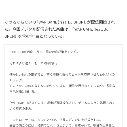
なのるなもないの「WAR GAME (feat. DJ SHUN)」が配信開始され
た。今回デジタル配信された楽曲は、「WAR GAME (feat. DJ
SHUN)」を含む全1曲となっている。
HIGH SCOREの向こうで、誰かの命が消えていく。

それはより速く、もっと効率的に。

懐かしい8bitの電子音と、重く不穏な現代のビートを交差させたYAMAANの
トラック。

その上を、なのるなもないのリリシズム、緩急を行き来するフロウ、多彩な
声色が駆け抜ける。

「WAR GAME」が描くのは、戦争が遠隔操作され、ゲームのように処理されて
いく時代の歪み。

コントローラーのボタンひとつで、世界のどこかに火が放たれる。

画面の向こうには、標的ではなく兵士がいて、家族がいて、明日を生きるは