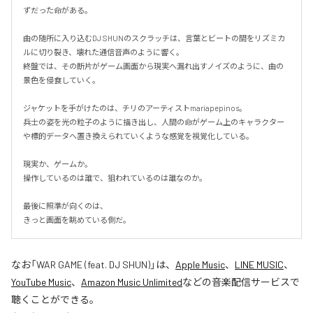
ずだった命がある。

曲の随所に入り込むDJ SHUNのスクラッチは、言葉とビートの間をリズミカ
ルに切り裂き、壊れた通信音声のように響く。

終盤では、その断片がゲーム画面から現実へ漏れ出すノイズのように、曲の
景色を侵食していく。

ジャケットを手がけたのは、チリのアーティストmariapepinos。

兵士の姿を光の粒子のように描き出し、人間の命がゲーム上のキャラクター
や標的データへ置き換えられていくような感覚を視覚化している。

現実か、ゲームか。

操作しているのは誰で、狙われているのは誰なのか。

最後に照準が向くのは、

きっと画面を眺めている側だ。
なお「
WAR GAME (feat. DJ SHUN)
」は、
Apple Music
、
LINE MUSIC
、
YouTube Music
、
Amazon Music Unlimited
などの音楽配信サービスで
聴くことができる。