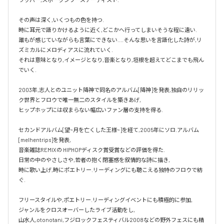
その声は深く,いくつもの色を持つ.

時に耳元で語りかけるように近く,どこかへ行ってしまいそうな程に遠い.

誰もが感じていながらも言葉にできない....そんな思いを言語化した詩が,リ
ズミカルにメロディアスに流れていく.

それは意味となり,イメージとなり,音楽となり,垣根を超えてどこまでも飛ん
でいく.

2003年,志人とのユニット降神で同名のアルバム[降神]を発表,独自のリリッ
ク世界とフロウで唯一無二のスタイルを築きあげ,

ヒップホップには収まらない幅広いファン層の支持を得る.

セカンドアルバム[望~月を亡くした王様~]を経て,2005年にソロ.アルバム 
[melhentrips]を発表,

音楽雑誌REMIXの HIPHOPディスク賞受賞などの評価を得た.

日常の中のやさしさや,若者の抱く閉塞感を叙情的な詩に描き,

時に歌い上げ,時にポエトリー.リーディングにも聴こえる独特のフロウで紡
ぐ.

フリースタイルや,ポエトリー.リーディングイベントにも積極的に参加,

ジャンルをクロスオーバーしたライブ活動をし,

山水人,otonotani,フジロックフェスティバル2008などの野外フェスにも精