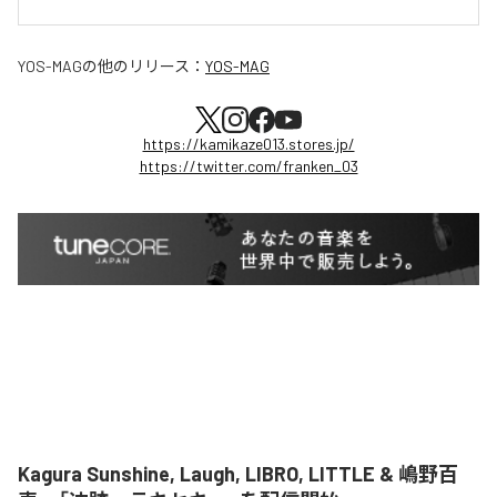
YOS-MAG
の他のリリース：
YOS-MAG
https://kamikaze013.stores.jp/
https://twitter.com/franken_03
Kagura Sunshine, Laugh, LIBRO, LITTLE & 嶋野百