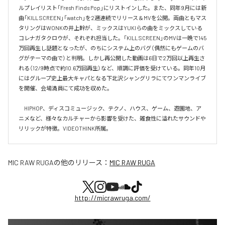
ルプレイリスト「Fresh Finds Pop」にリストインした。また、同年9月には新
曲「KILL SCREEN」「watch」を2週連続でリリース＆MVを公開。両曲ともマス
タリングはWONKの井上幹が、ミックスはYUKIらの曲をミックスしている
コレナガタクロウが、それぞれ担当した。「KILL SCREEN」のMVは一晩で145
万回再生し話題となったが、のちにシステム上のバグ（偶然にもゲームのバ
グがテーマの曲で）と判明。しかし再公開した動画は6日で2万回以上再生さ
れる（12/9時点で約10.6万回再生）など、順調に評価を受けている。同年10月
にはグループ史上最大キャパとなる下北沢シャングリラにてワンマンライブ
を開催、会場満員にて成功を収めた。

　HIPHOP、ディスコミュージック、テクノ、ハウス、ゲーム、遊園地、ア
ニメなど、様々なカルチャーから影響を受けた、雑食性に溢れたサウンドや
リリックが特徴。VIDEOTHINK所属。
MIC RAW RUGA
の他のリリース：
MIC RAW RUGA
http://micrawruga.com/