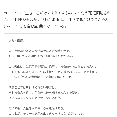
YOS-MAGの「生きてるだけでええやん (feat. JAP)」が配信開始され
た。今回デジタル配信された楽曲は、「生きてるだけでええやん
(feat. JAP)」を含む全1曲となっている。
大阪・西成。

人生を諦めかけた人々が最後にたどり着く街で、

もう一度「生きる理由」を探し続ける人たちがいる。

この楽曲は、生活困窮や孤独、絶望の中でも前を向こうとする人々、

そして彼らに寄り添い、住居支援や生活支援を通じて再出発を支える

NPO法人「生活支援機構ALL」の奮闘を描いた一曲。

綺麗ごとでは片付けられない現実と、

それでも人を信じ、手を差し伸べ続ける人たちの姿を、

リアルなリリックとメッセージに込めた。

誰にでも、人生をやり直せる可能性はある。

この曲が、その一歩を踏み出すきっかけになれば幸いです。