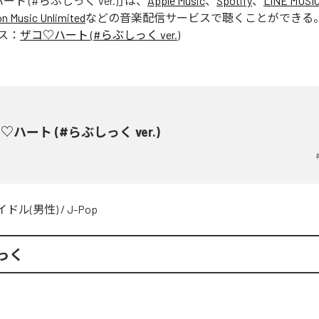
ト (#らぶしっく ver.)
」は、
Apple Music
、
Spotify
、
LINE MUSI
 Music Unlimited
などの音楽配信サービスで聴くことができる
ス：
ザコ♡ハート (#らぶしっく ver.)
♡ハート (#らぶしっく ver.)
イドル(男性)
/
J-Pop
っく