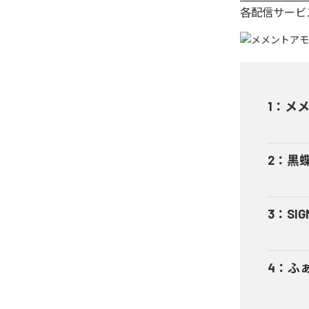
各配信サービ
1
：
メ
2
：
黒蝶
3
：
SIG
4
：
ふ