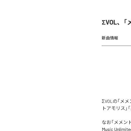
ΣVOL、
新曲情報
ΣVOLの「
トアモリス」「黒
なお「
メメン
Music Unlimite