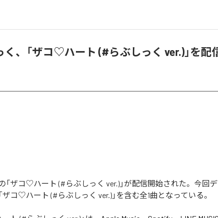
く、「ザコ♡ハート (#らぶしっく ver.)」を配
「ザコ♡ハート (#らぶしっく ver.)」が配信開始された。今回
ザコ♡ハート (#らぶしっく ver.)」を含む全1曲となっている。