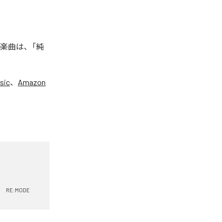
た楽曲は、「純
sic
、
Amazon
RE:MODE