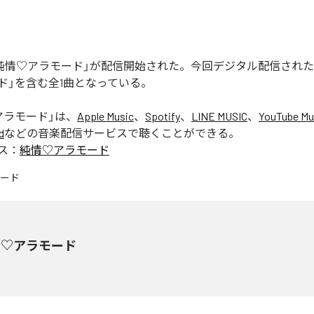
Eの「純情♡アラモード」が配信開始された。今回デジタル配信され
ド」を含む全1曲となっている。
アラモード
」は、
Apple Music
、
Spotify
、
LINE MUSIC
、
YouTube Mu
d
などの音楽配信サービスで聴くことができる。
ス：
純情♡アラモード
情♡アラモード