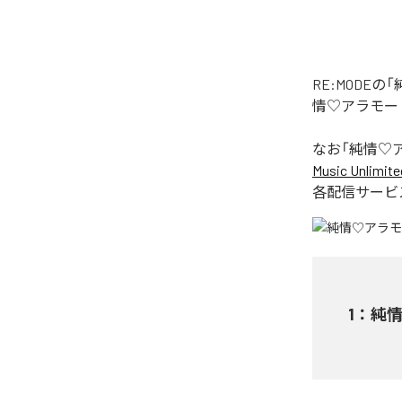
RE:MOD
情♡アラモー
なお「
純情♡
Music Unlimite
各配信サービ
1
：
純