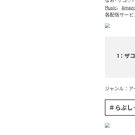
なお「
ザコ♡ハー
Music
、
Amazon
各配信サービ
1
：
ザコ
ジャンル：
ア
＃らぶし